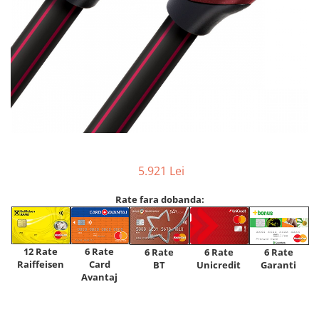
5.921 Lei
Rate fara dobanda:
12 Rate
6 Rate
6 Rate
6 Rate
6 Rate
Raiffeisen
Card
Unicredit
BT
Garanti
Avantaj