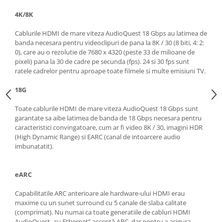
4K/8K
Cablurile HDMI de mare viteza AudioQuest 18 Gbps au latimea de
banda necesara pentru videoclipuri de pana la 8K / 30 (8 biti, 4: 2:
0), care au o rezolutie de 7680 x 4320 (peste 33 de milioane de
pixeli) pana la 30 de cadre pe secunda (fps). 24 si 30 fps sunt
ratele cadrelor pentru aproape toate filmele si multe emisiuni TV.
18G
Toate cablurile HDMI de mare viteza AudioQuest 18 Gbps sunt
garantate sa aibe latimea de banda de 18 Gbps necesara pentru
caracteristici convingatoare, cum ar fi video 8K / 30, imagini HDR
(High Dynamic Range) si EARC (canal de intoarcere audio
imbunatatit).
eARC
Capabilitatile ARC anterioare ale hardware-ului HDMI erau
maxime cu un sunet surround cu 5 canale de slaba calitate
(comprimat). Nu numai ca toate generatiile de cabluri HDMI
AudioQuest „cu Ethernet” acceptă ARC, dar pentru a asigura