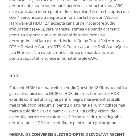
performante audio superioare, perechea conductor-canal ARC
este controlată intern pentru directie, ruland in directia opusa din
cele 4 perechi care transporta informatii la televizor. Viitorul
Hardware-ul HDMI 2.1 accepta canalul de intoarcere audio
imbunatatit (eARC), care mareste latimea de banda dramatic
pentru a suporta audio multicanal de inalta rezolutie
necomprimat si fara pierderi, inclusiv Dolby TrueHD si Atmos, si
DTS-HD Master Audio si DTS: X. Toate cablurile HDMI AudioQuest
„ cu Ethernet ”au conductorii si latimea de banda necesara
pentru capacitatile sonice imbunatatite ale eARC.
HDR
Cablurile HDMI de mare viteza AudioQuest de 18 Gbps acceptă o
gama dinamica inalta (HDR) si HDR dinamic. Continutul HDR
extinde contrastul imaginii pentru negru mai evidentiat si alb
mai stralucitor, precum si pentru o saturatie si luminozitate mai
mare a culorilor. HDR dinamic (HDR 10+ si Dolby Vision, de
exemplu) permite optimizarea HDR cadru-cadru, mai degraba
decat setarile HDR care sunt fixate pentru intregul program.
MODUL DE CONVERSIE ELECTRO-OPTIC DEZVOLTAT RECENT