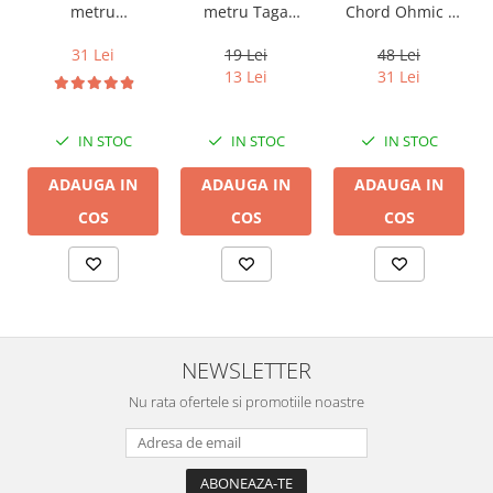
metru Taga
metru
Chord Ohmic -
Harmony TCC-
Audioquest SLiP-
pret pe bucata
14B, 2 x 2mm
DB 16/2,
19 Lei
31 Lei
48 Lei
conductor cupru
13 Lei
31 Lei
LGC
IN STOC
IN STOC
IN STOC
ADAUGA IN
ADAUGA IN
ADAUGA IN
COS
COS
COS
NEWSLETTER
Nu rata ofertele si promotiile noastre