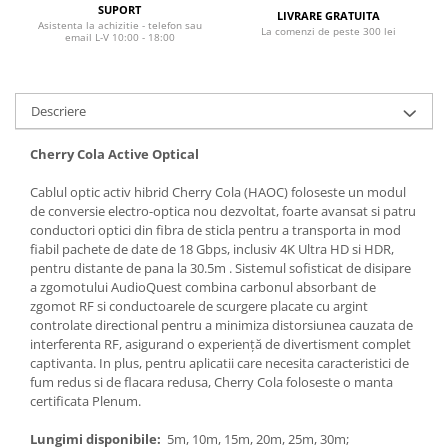
SUPORT
LIVRARE GRATUITA
Asistenta la achizitie - telefon sau
La comenzi de peste 300 lei
email L-V 10:00 - 18:00
Descriere
Cherry Cola Active Optical
Cablul optic activ hibrid Cherry Cola (HAOC) foloseste un modul
de conversie electro-optica nou dezvoltat, foarte avansat si patru
conductori optici din fibra de sticla pentru a transporta in mod
fiabil pachete de date de 18 Gbps, inclusiv 4K Ultra HD si HDR,
pentru distante de pana la 30.5m . Sistemul sofisticat de disipare
a zgomotului AudioQuest combina carbonul absorbant de
zgomot RF si conductoarele de scurgere placate cu argint
controlate directional pentru a minimiza distorsiunea cauzata de
interferenta RF, asigurand o experiență de divertisment complet
captivanta. In plus, pentru aplicatii care necesita caracteristici de
fum redus si de flacara redusa, Cherry Cola foloseste o manta
certificata Plenum.
Lungimi disponibile:
5m, 10m, 15m, 20m, 25m, 30m;