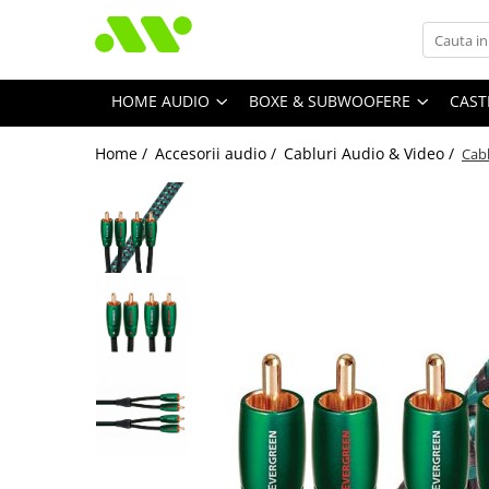
HOME AUDIO
BOXE & SUBWOOFERE
CAST
Home /
Accesorii audio /
Cabluri Audio & Video /
Cab