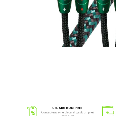
CEL MAI BUN PRET
Contacteaza-ne daca ai gasit un pret
mai bun!