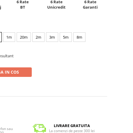
6 Rate
6 Rate
6 Rate
Unicredit
j
BT
Garanti
1m
20m
2m
3m
5m
8m
nsultant
A IN COS
LIVRARE GRATUITA
lefon sau
La comenzi de peste 300 lei
:00