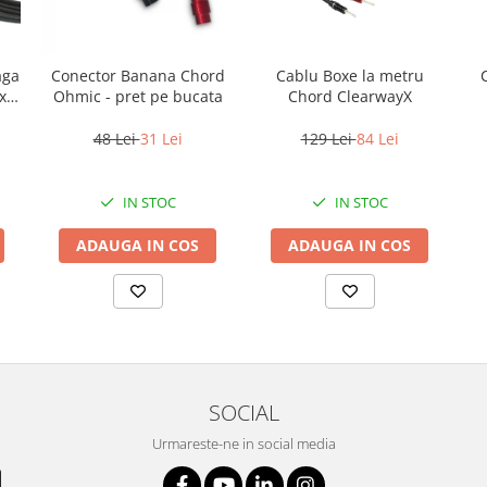
aga
Conector Banana Chord
Cablu Boxe la metru
x
Ohmic - pret pe bucata
Chord ClearwayX
48 Lei
31 Lei
129 Lei
84 Lei
IN STOC
IN STOC
ADAUGA IN COS
ADAUGA IN COS
SOCIAL
Urmareste-ne in social media