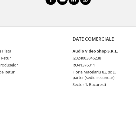
DATE COMERCIALE
 Plata
Audio Video Shop S.R.L.
e Retur
J2024003846238
Produselor
RO41376011
de Retur
Horia Macelariu 83, sc D,
parter (sediu secundar)
Sector 1, Bucuresti