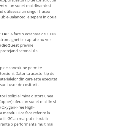
copul acestui tip de constructie
entru un sunet mai dinamic si
nd utilizeaza un singur traseu
ouble-Balanced le separa in doua
ETAL:
A face o ecranare de 100%
ectromagnetice captate nu vor
udioQuest
previne
 protejand semnalul si
ip de conexiune permite
torsiuni. Datorita acestui tip de
materialelor din care este executat
sunt usor de cositorit.
rii solizi elimina distorsiunea
Copper) ofera un sunet mai fin si
C (Oxygen-Free High-
 metalului ce face referire la
rii LGC au mai putini oxizi in
iguranta o performanta mult mai