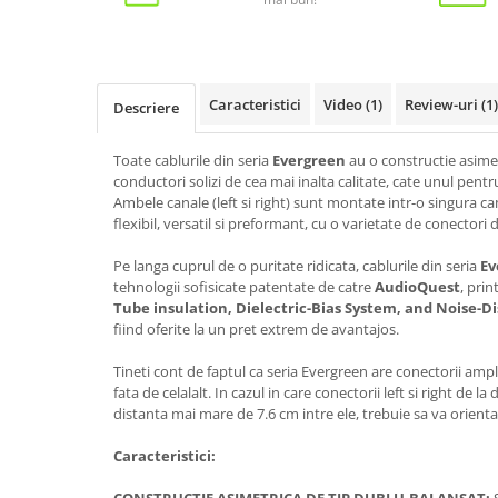
Caracteristici
Video
(1)
Review-uri
(1)
Descriere
Toate cablurile din seria
Evergreen
au o constructie asime
conductori solizi de cea mai inalta calitate, cate unul pentr
Ambele canale (left si right) sunt montate intr-o singura c
flexibil, versatil si preformant, cu o varietate de conectori 
Pe langa cuprul de o puritate ridicata, cablurile din seria
Ev
tehnologii sofisicate patentate de catre
AudioQuest
, pri
Tube insulation, Dielectric-Bias System, and Noise-D
fiind oferite la un pret extrem de avantajos.
Tineti cont de faptul ca seria Evergreen are conectorii amp
fata de celalalt. In cazul in care conectorii left si right de la 
distanta mai mare de 7.6 cm intre ele, trebuie sa va orientat
Caracteristici: