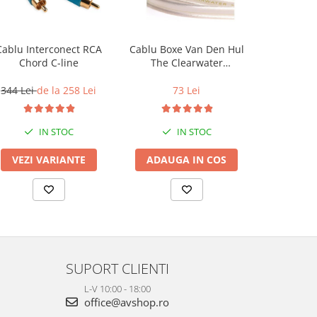
Cablu Interconect RCA
Cablu Boxe Van Den Hul
Cablu Co
Chord C-line
The Clearwater
Chord
(HalogenFree)
344 Lei
de la 258 Lei
73 Lei
344 Lei
IN STOC
IN STOC
VEZI VARIANTE
ADAUGA IN COS
VEZI 
SUPORT CLIENTI
L-V 10:00 - 18:00
office@avshop.ro