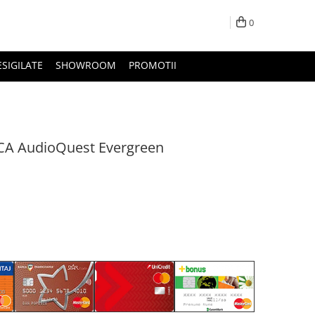
0
ESIGILATE
SHOWROOM
PROMOTII
RCA AudioQuest Evergreen