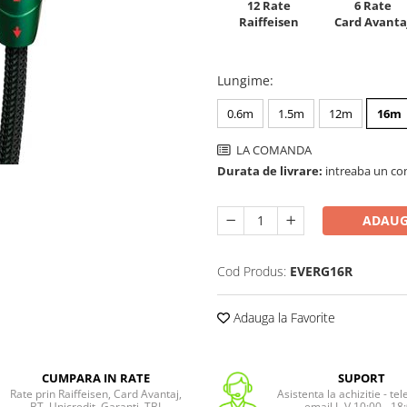
12 Rate
6 Rate
Raiffeisen
Card Avanta
Lungime
:
0.6m
1.5m
12m
16m
LA COMANDA
Durata de livrare:
intreaba un co
ADAUG
Cod Produs:
EVERG16R
Adauga la Favorite
CUMPARA IN RATE
SUPORT
Rate prin Raiffeisen, Card Avantaj,
Asistenta la achizitie - te
BT, Unicredit, Garanti, TBI
email L-V 10:00 - 18