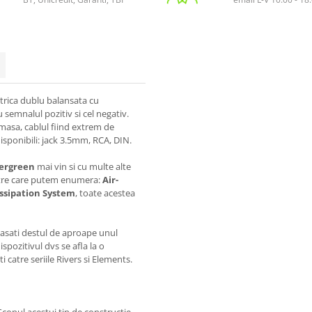
trica dublu balansata cu
u semnalul pozitiv si cel negativ.
amasa, cablul fiind extrem de
disponibili: jack 3.5mm, RCA, DIN.
ergreen
mai vin si cu multe alte
ntre care putem enumera:
Air-
issipation System
, toate acestea
lasati destul de aproape unul
dispozitivul dvs se afla la o
i catre seriile Rivers si Elements.