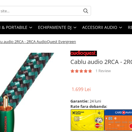
I & PORTABILE
ECHIPAMENTE DJ
ACCESORII AUDIO
R
lu audio 2RCA - 2RCA AudioQuest Evergreen
Cablu audio 2RCA - 2
1 Review
1.699 Lei
Garantie:
24 luni
Rate fara dobanda: