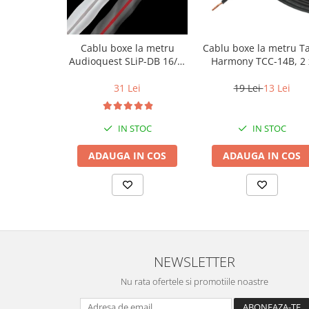
Cablu boxe la metru
Cablu boxe la metru T
Audioquest SLiP-DB 16/2,
Harmony TCC-14B, 2 
conductor cupru LGC
2mm
31 Lei
19 Lei
13 Lei
IN STOC
IN STOC
ADAUGA IN COS
ADAUGA IN COS
NEWSLETTER
Nu rata ofertele si promotiile noastre