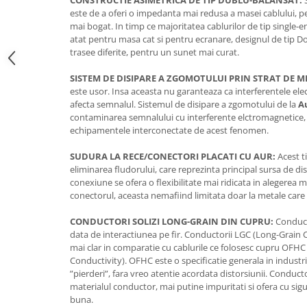
CONSTRUCTIE ASIMETRICA DE TIP DUBLU-BALANSAT:
S
este de a oferi o impedanta mai redusa a masei cablului, p
mai bogat. In timp ce majoritatea cablurilor de tip single-e
atat pentru masa cat si pentru ecranare, designul de tip D
trasee diferite, pentru un sunet mai curat.
SISTEM DE DISIPARE A ZGOMOTULUI PRIN STRAT DE M
este usor. Insa aceasta nu garanteaza ca interferentele el
afecta semnalul. Sistemul de disipare a zgomotului de la
A
contaminarea semnalului cu interferente elctromagnetice,
echipamentele interconectate de acest fenomen.
SUDURA LA RECE/CONECTORI PLACATI CU AUR:
Acest t
eliminarea fludorului, care reprezinta principal sursa de dis
conexiune se ofera o flexibilitate mai ridicata in alegerea 
conectorul, aceasta nemafiind limitata doar la metale care 
CONDUCTORI SOLIZI LONG-GRAIN DIN CUPRU:
Conducto
data de interactiunea pe fir. Conductorii LGC (Long-Grain 
mai clar in comparatie cu cablurile ce folosesc cupru OFH
Conductivity). OFHC este o specificatie generala in industria
”pierderi”, fara vreo atentie acordata distorsiunii. Conducto
materialul conductor, mai putine impuritati si ofera cu s
buna.