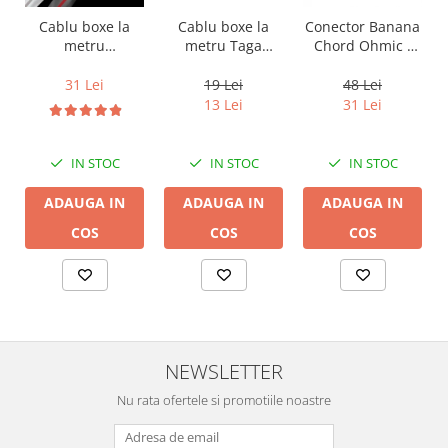
Cablu boxe la
Cablu boxe la
Conector Banana
metru Taga
metru
Chord Ohmic -
Harmony TCC-
Audioquest SLiP-
pret pe bucata
14B, 2 x 2mm
DB 16/2,
19 Lei
31 Lei
48 Lei
conductor cupru
13 Lei
31 Lei
LGC
IN STOC
IN STOC
IN STOC
ADAUGA IN
ADAUGA IN
ADAUGA IN
COS
COS
COS
NEWSLETTER
Nu rata ofertele si promotiile noastre