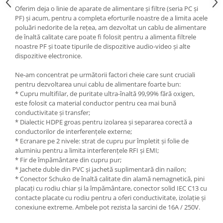
Oferim deja o linie de aparate de alimentare și filtre (seria PC și
PF) și acum, pentru a completa eforturile noastre de a limita acele
poluări nedorite de la rețea, am dezvoltat un cablu de alimentare
de înaltă calitate care poate fi folosit pentru a alimenta filtrele
noastre PF și toate tipurile de dispozitive audio-video și alte
dispozitive electronice.
Ne-am concentrat pe următorii factori cheie care sunt cruciali
pentru dezvoltarea unui cablu de alimentare foarte bun:
* Cupru multifilar, de puritate ultra-înaltă 99,99% fără oxigen,
este folosit ca material conductor pentru cea mai bună
conductivitate și transfer;
* Dialectic HDPE groas pentru izolarea și separarea corectă a
conductorilor de interferențele externe;
* Ecranare pe 2 nivele: strat de cupru pur împletit și folie de
aluminiu pentru a limita interferențele RFI și EMI;
* Fir de împământare din cupru pur;
* Jachete duble din PVC și jachetă suplimentară din nailon;
* Conector Schuko de înaltă calitate din alamă nemagnetică, pini
placați cu rodiu chiar și la împământare, conector solid IEC C13 cu
contacte placate cu rodiu pentru a oferi conductivitate, izolație și
conexiune extreme. Ambele pot rezista la sarcini de 16A / 250V.