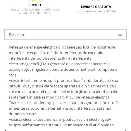
SUPORT
LIVRARE GRATUITA
Asistenta la achizitie - telefon sau
La comenzi de peste 300 lei
email L-V 10:00 - 18:00
Descriere
Rețeaua de energie electrică din casele sau locurile noastre de
muncă este expusă la diferite interferențe, de exemplu
interferența de radiofrecvență (RFI) interferența
electromagnetică (EMI) generată de aparatele conectate la
aceeași rețea (frigidere, aparate de aer condiționat, computere
etc.).
Aceste interferențe nu sunt produse doar în interiorul casei sau
biroului dvs., ci și de către toate aparatele din clădirea dvs. sau
chiar în afara acesteia și pot diferi în funcție de ora din zi sau din
săptămână în care se modifică traficul pe rețeaua electrică.
Toate aceste interferențe pe care le numim zgomote pot intra în
alimentarea cu curent alternativ și pot interfera cu sistemul
dumneavoastră.
Această electricitate „murdară” poate avea un efect negativ
asupra performanței sistemului dumneavoastră audio-video.