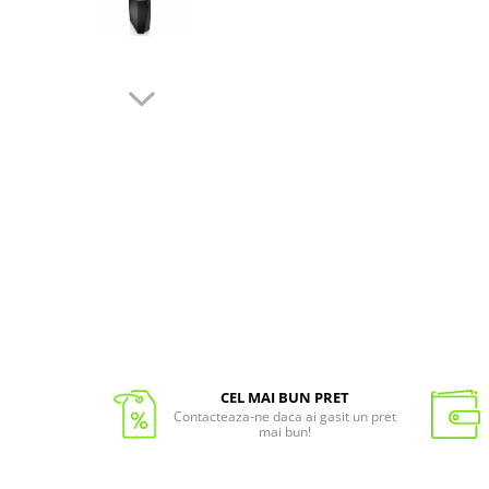
CEL MAI BUN PRET
Contacteaza-ne daca ai gasit un pret
mai bun!