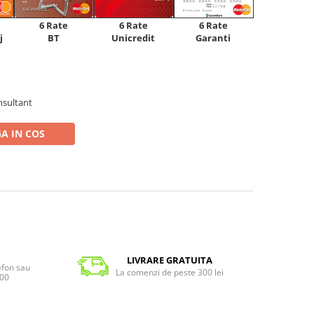
6 Rate
6 Rate
6 Rate
Unicredit
j
BT
Garanti
nsultant
A IN COS
LIVRARE GRATUITA
lefon sau
La comenzi de peste 300 lei
:00