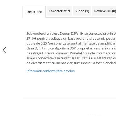
Caracteristici
Video
(1)
Review-uri
(0)
Descriere
Subwooferul wireless Denon DSW-1H se conectează prin Wi
S716H pentru a adăuga un bass profund și puternic pe care îl
duble de 5,25 ”personalizate sunt alimentate de amplificare
clasă D, în timp ce algoritmii DSP proprietari vă oferă un 
pe întregul interval dinamic. Puneți-l oriunde în cameră, ori
simplu conectați-vă la curent si ascultati. Cu o setare rapi
de divertisment cu un bas clar, furtunos nu a fost niciodat
Informatii conformitate produs