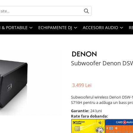
I & PORTABILE
ECHIPAMENTE DJ
ACCESORII AUDIO
R
Subwoofer Denon DS
3.499 Lei
Subwooferul wireless Denon DSW-1H
S716H pentru a adăuga un bass profun
Garantie:
24 luni
Rate fara dobanda: