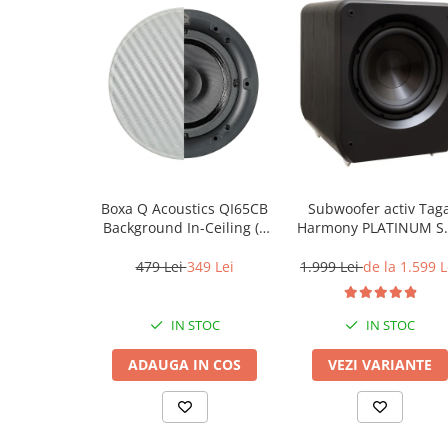
Boxa Q Acoustics QI65CB
Subwoofer activ Tag
Background In-Ceiling (1
Harmony PLATINUM S
buc)
10 v3
479 Lei
349 Lei
1.999 Lei
de la 1.599 L
IN STOC
IN STOC
ADAUGA IN COS
VEZI VARIANTE