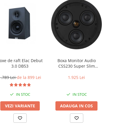
oxe de raft Elac Debut
Boxa Monitor Audio
Box
3.0 DB53
CSS230 Super Slim
Bang&Oluf
InCeiling
E
1.789 Lei
de la 899 Lei
1.925 Lei
3.549 Lei
IN STOC
IN STOC
LA
VEZI VARIANTE
ADAUGA IN COS
VEZI 