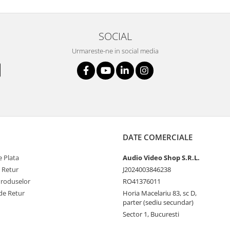
SOCIAL
Urmareste-ne in social media
DATE COMERCIALE
 Plata
Audio Video Shop S.R.L.
e Retur
J2024003846238
Produselor
RO41376011
de Retur
Horia Macelariu 83, sc D,
parter (sediu secundar)
Sector 1, Bucuresti