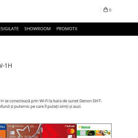
0
ESIGILATE
SHOWROOM
PROMOTII
W-1H
 se conectează prin Wi-Fi la bara de sunet Denon DHT-
d și puternic pe care îl puteți simți și auzi.