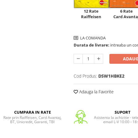
12 Rate
6 Rate
Raiffeisen
Card Avanta
LA COMANDA
Durata de livrare:
intreaba un co
ADAUG
Cod Produs:
DSW1HBKE2
Adauga la Favorite
CUMPARA IN RATE
SUPORT
Rate prin Raiffeisen, Card Avantaj,
Asistenta la achizitie - te
BT, Unicredit, Garanti, TBI
email L-V 10:00 - 18