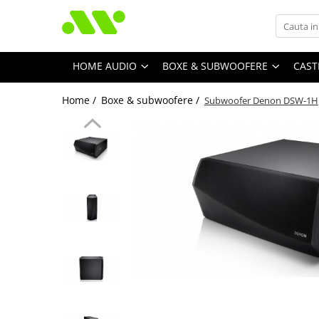
HOME AUDIO
BOXE & SUBWOOFERE
CAST
Home /
Boxe & subwoofere /
Subwoofer Denon DSW-1H