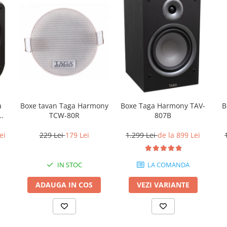
Boxe tavan Taga Harmony
B
a
Boxe Taga Harmony TAV-
TCW-80R
W-
807B
229 Lei
179 Lei
ei
1.299 Lei
de la 899 Lei
IN STOC
LA COMANDA
ADAUGA IN COS
VEZI VARIANTE