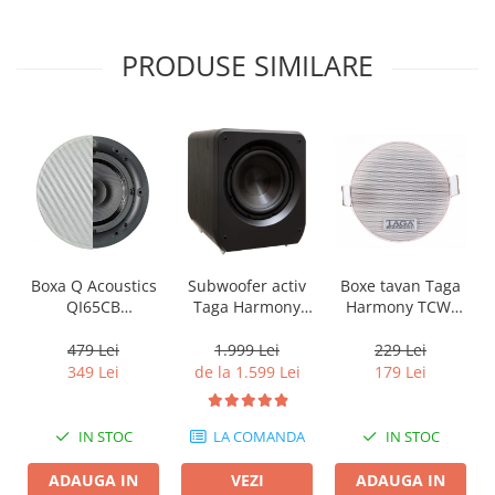
PRODUSE SIMILARE
Boxa Q Acoustics
Boxe tavan Taga
Subwoofer activ
QI65CB
Harmony TCW-
Taga Harmony
Background In-
80R
PLATINUM SW-10
Ceiling (1 buc)
v3
479 Lei
229 Lei
1.999 Lei
349 Lei
179 Lei
de la 1.599 Lei
IN STOC
IN STOC
LA COMANDA
ADAUGA IN
ADAUGA IN
VEZI