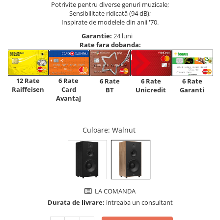
Potrivite pentru diverse genuri muzicale;
Sensibilitate ridicată (94 dB);
Inspirate de modelele din anii '70.
Garantie:
24 luni
Rate fara dobanda:
12 Rate
6 Rate
6 Rate
6 Rate
6 Rate
Raiffeisen
Card
Unicredit
BT
Garanti
Avantaj
Culoare
: Walnut
LA COMANDA
Durata de livrare:
intreaba un consultant