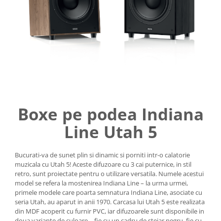
Boxe pe podea Indiana
Line Utah 5
Bucurati-va de sunet plin si dinamic si porniti intr-o calatorie
muzicala cu Utah 5! Aceste difuzoare cu 3 cai puternice, in stil
retro, sunt proiectate pentru o utilizare versatila. Numele acestui
model se refera la mostenirea Indiana Line – la urma urmei,
primele modele care poarta semnatura Indiana Line, asociate cu
seria Utah, au aparut in anii 1970. Carcasa lui Utah 5 este realizata
din MDF acoperit cu furnir PVC, iar difuzoarele sunt disponibile in
doua variante de culoare – fie cu un cadru de stejar negru, fie cu