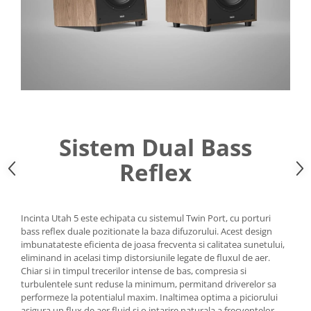
Sistem Dual Bass
Reflex
Incinta Utah 5 este echipata cu sistemul Twin Port, cu porturi
bass reflex duale pozitionate la baza difuzorului. Acest design
imbunatateste eficienta de joasa frecventa si calitatea sunetului,
eliminand in acelasi timp distorsiunile legate de fluxul de aer.
Chiar si in timpul trecerilor intense de bas, compresia si
turbulentele sunt reduse la minimum, permitand driverelor sa
performeze la potentialul maxim. Inaltimea optima a piciorului
asigura un flux de aer fluid si o intarire naturala a frecventelor