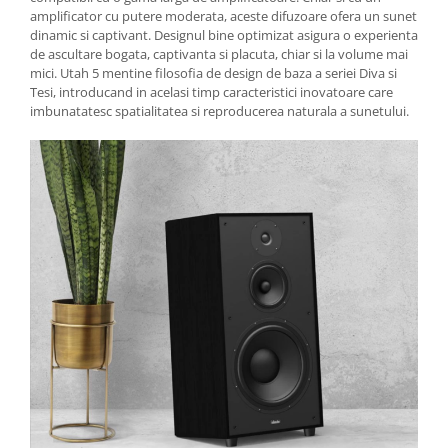
amplificator cu putere moderata, aceste difuzoare ofera un sunet
dinamic si captivant. Designul bine optimizat asigura o experienta
de ascultare bogata, captivanta si placuta, chiar si la volume mai
mici. Utah 5 mentine filosofia de design de baza a seriei Diva si
Tesi, introducand in acelasi timp caracteristici inovatoare care
imbunatatesc spatialitatea si reproducerea naturala a sunetului.