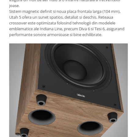
joase.
Sistem magnetic definit si noua placa frontala larga (104 mm),
Utah 5 ofera un sunet spatios, detaliat si deschis. Reteaua
crossover este optimizata folosind tehnologii din modelele
emblematice ale Indiana Line, precum Diva 6 si Tesi 6, asigurand
performante sonore armonioase si bine echilibrate.