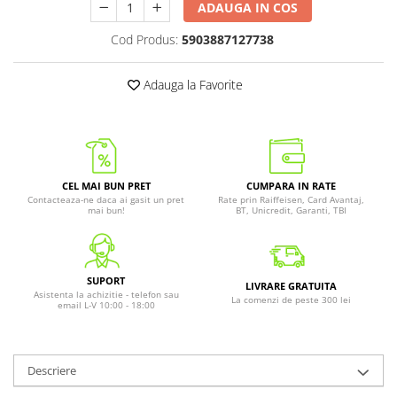
ADAUGA IN COS
Cod Produs:
5903887127738
Adauga la Favorite
CEL MAI BUN PRET
CUMPARA IN RATE
Contacteaza-ne daca ai gasit un pret
Rate prin Raiffeisen, Card Avantaj,
mai bun!
BT, Unicredit, Garanti, TBI
SUPORT
LIVRARE GRATUITA
Asistenta la achizitie - telefon sau
La comenzi de peste 300 lei
email L-V 10:00 - 18:00
Descriere