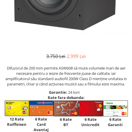
3.750 Lei
2.999 Lei
Difuzorul de 200 mm permite ASW608 să mute volumele mari de aer
necesare pentru o ieșire de frecvente joase de calitate, iar
amplificatorul său standard audiofil 200W Class D menține unitatea in
parametri, chiar și când acțiunea muzicii sau a filmului este maxima.
Garantie:
24 luni
Rate fara dobanda:
12 Rate
6 Rate
6 Rate
6 Rate
6 Rate
Raiffeisen
Card
Unicredit
BT
Garanti
Avantaj