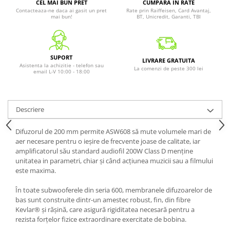
CEL MAI BUN PRET
CUMPARA IN RATE
Contacteaza-ne daca ai gasit un pret
Rate prin Raiffeisen, Card Avantaj,
mai bun!
BT, Unicredit, Garanti, TBI
SUPORT
LIVRARE GRATUITA
Asistenta la achizitie - telefon sau
La comenzi de peste 300 lei
email L-V 10:00 - 18:00
Descriere
Difuzorul de 200 mm permite ASW608 să mute volumele mari de
aer necesare pentru o ieșire de frecvente joase de calitate, iar
amplificatorul său standard audiofil 200W Class D menține
unitatea in parametri, chiar și când acțiunea muzicii sau a filmului
este maxima.
În toate subwooferele din seria 600, membranele difuzoarelor de
bas sunt construite dintr-un amestec robust, fin, din fibre
Kevlar® și rășină, care asigură rigiditatea necesară pentru a
rezista forțelor fizice extraordinare exercitate de bobina.