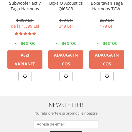
Boxa Q Acoustics
Boxe tavan Taga
Subwoofer activ
QI65CB
Harmony TCW-
Taga Harmony
Background In-
80R
PLATINUM SW-10
Ceiling (1 buc)
v3
479 Lei
229 Lei
1.999 Lei
349 Lei
179 Lei
de la 1.599 Lei
IN STOC
IN STOC
IN STOC
ADAUGA IN
ADAUGA IN
VEZI
COS
COS
VARIANTE
NEWSLETTER
Nu rata ofertele si promotiile noastre