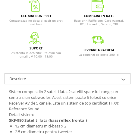
CEL MAI BUN PRET
CUMPARA IN RATE
Contacteaza-ne daca ai gasit un pret
Rate prin Raiffeisen, Card Avantaj,
mai bun!
BT, Unicredit, Garanti, TBI
SUPORT
LIVRARE GRATUITA
Asistenta la achizitie - telefon sau
La comenzi de peste 300 lei
email L-V 10:00 - 18:00
Descriere
Sistem compus din 2 sateliti fata, 2 sateliti spate full range, un
centru si un subwoofer. Acest sistem poate fi folosit cu orice
Receiver AV de 5 canale. Este un sistem de top certificat THX®
Reference Sound
Detalii sistem:
SKF-980 Sateliti fata (bass reflex frontal)
12 cm diametru mid-bass x 2
2.5 cm diametru pentru tweeter