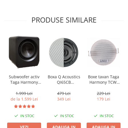
PRODUSE SIMILARE
Boxa Q Acoustics
Boxe tavan Taga
Subwoofer activ
QI65CB
Harmony TCW-
Taga Harmony
Background In-
80R
PLATINUM SW-10
Ceiling (1 buc)
v3
479 Lei
229 Lei
1.999 Lei
349 Lei
179 Lei
de la 1.599 Lei
IN STOC
IN STOC
IN STOC
ADAUGA IN
ADAUGA IN
VEZI