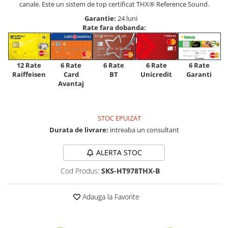
canale. Este un sistem de top certificat THX® Reference Sound.
Garantie:
24 luni
Rate fara dobanda:
12 Rate
6 Rate
6 Rate
6 Rate
6 Rate
Raiffeisen
Card
Unicredit
BT
Garanti
Avantaj
STOC EPUIZAT
Durata de livrare:
intreaba un consultant
ALERTA STOC
Cod Produs:
SKS-HT978THX-B
Adauga la Favorite