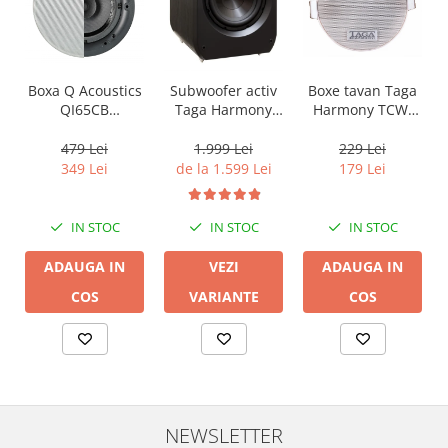
Boxa Q Acoustics
Boxe tavan Taga
Subwoofer activ
QI65CB
Harmony TCW-
Taga Harmony
Background In-
80R
PLATINUM SW-10
Ceiling (1 buc)
v3
479 Lei
229 Lei
1.999 Lei
349 Lei
179 Lei
de la 1.599 Lei
IN STOC
IN STOC
IN STOC
ADAUGA IN
ADAUGA IN
VEZI
COS
COS
VARIANTE
NEWSLETTER