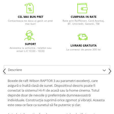
CEL MAI BUN PRET
CUMPARA IN RATE
Contacteaza-ne daca ai gasit un pret
Rate prin Raiffeisen, Card Avantaj,
mai bun!
BT, Unicredit, Garanti, TBI
SUPORT
LIVRARE GRATUITA
Asistenta la achizitie - telefon sau
La comenzi de peste 300 lei
email L-V 10:00 - 18:00
Descriere
Boxele de raft Wilson RAPTOR 3 au parametri excelenți, care
asigură o înaltă clasă de sunet. Dispozitivul descris poate fi
conectat la sistemul Hi-Fi de acasă sau la home cinema. Totul
depinde doar de nevoile și preferințele dumneavoastră
individuale. Construcția suprimă orice zgomot și vibrații. Aceasta
este ceea ce face ca sunetul să fie puternic și clar.