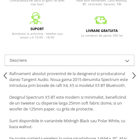
Contacteaza-ne daca ai gasit un pret
Rate prin Raiffeisen, Card Avantaj,
mai bun!
BT, Unicredit, Garanti, TBI
SUPORT
LIVRARE GRATUITA
Asistenta la achizitie - telefon sau
La comenzi de peste 300 lei
email L-V 10:00 - 18:00
Descriere
Rafinament absolut provenind de la designerul si producatorul
danez Tangent Audio. Noua gama 2015 denumita Spectrum este
introdusa prin boxele de raft X4, X5 si modelul X5 BT Bluetooth.
Designul Spectrum X5 BT este modern si minimalist, beneficiind
de un tweeter cu dispersie larga 25mm soft fabric dome, si un
woofer de 125mm paper, cu grila de protectie.
Sunt disponibile in variantele Midnigh Black sau Polar White, cu
baza walnut.
Se poate contecta wireless la orice smartphone, tableta, PC, Mac