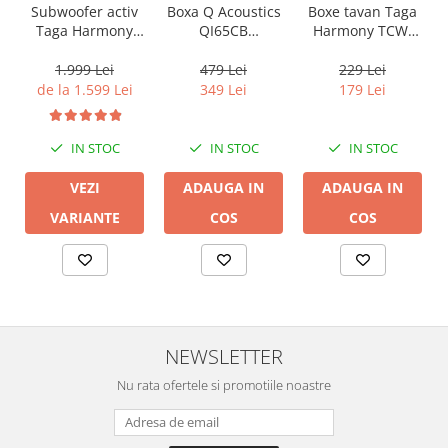
Boxa Q Acoustics
Boxe tavan Taga
Subwoofer activ
QI65CB
Harmony TCW-
Taga Harmony
Background In-
80R
PLATINUM SW-10
Ceiling (1 buc)
v3
479 Lei
229 Lei
1.999 Lei
349 Lei
179 Lei
de la 1.599 Lei
IN STOC
IN STOC
IN STOC
ADAUGA IN
ADAUGA IN
VEZI
COS
COS
VARIANTE
NEWSLETTER
Nu rata ofertele si promotiile noastre