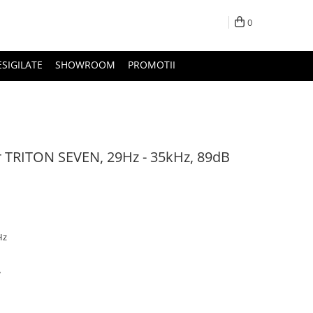
0
ESIGILATE
SHOWROOM
PROMOTII
 TRITON SEVEN, 29Hz - 35kHz, 89dB
Hz
W