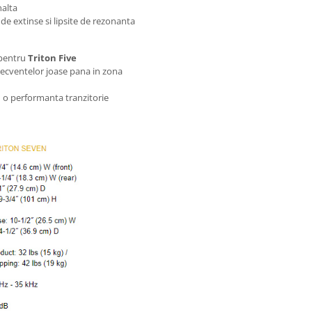
nalta
 de extinse si lipsite de rezonanta
 pentru
Triton Five
recventelor joase pana in zona
u o performanta tranzitorie