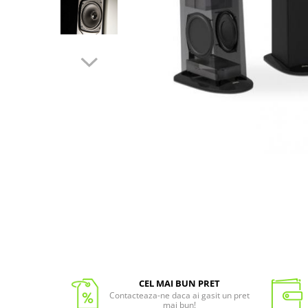
CEL MAI BUN PRET
Contacteaza-ne daca ai gasit un pret
mai bun!