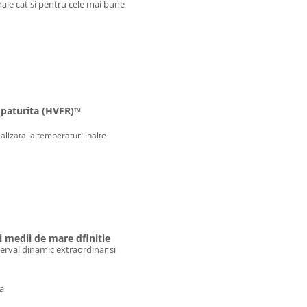
nale cat si pentru cele mai bune
mpaturita (HVFR)
™
alizata la temperaturi inalte
i medii de mare dfinitie
erval dinamic extraordinar si
a