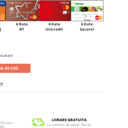
6 Rate
6 Rate
6 Rate
Unicredit
j
BT
Garanti
nsultant
A IN COS
N7
LIVRARE GRATUITA
lefon sau
La comenzi de peste 300 lei
:00