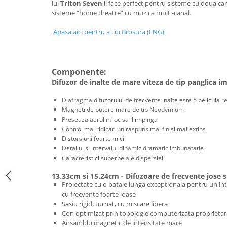
lui
Triton Seven
il face perfect pentru sisteme cu doua ca
sisteme “home theatre” cu muzica multi-canal.
Apasa aici pentru a citi Brosura (ENG)
Componente:
Difuzor de inalte de mare viteza de tip panglica i
Diafragma difuzorului de frecvente inalte este o pelicula re
Magneti de putere mare de tip Neodymium
Preseaza aerul in loc sa il impinga
Control mai ridicat, un raspuns mai fin si mai extins
Distorsiuni foarte mici
Detaliul si intervalul dinamic dramatic imbunatatie
Caracteristici superbe ale dispersiei
13.33cm si 15.24cm - Difuzoare de frecvente jose s
Proiectate cu o bataie lunga exceptionala pentru un int
cu frecvente foarte joase
Sasiu rigid, turnat, cu miscare libera
Con optimizat prin topologie computerizata proprietar
Ansamblu magnetic de intensitate mare