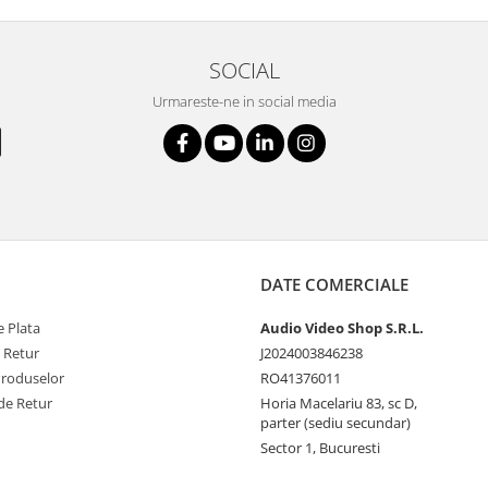
SOCIAL
Urmareste-ne in social media
DATE COMERCIALE
 Plata
Audio Video Shop S.R.L.
e Retur
J2024003846238
Produselor
RO41376011
de Retur
Horia Macelariu 83, sc D,
parter (sediu secundar)
Sector 1, Bucuresti