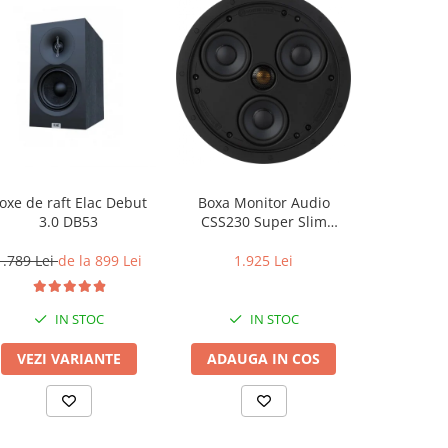
oxe de raft Elac Debut
Boxa Monitor Audio
Box
3.0 DB53
CSS230 Super Slim
Bang&Oluf
InCeiling
E
1.789 Lei
de la 899 Lei
1.925 Lei
3.549 Lei
IN STOC
IN STOC
LA
VEZI VARIANTE
ADAUGA IN COS
VEZI 