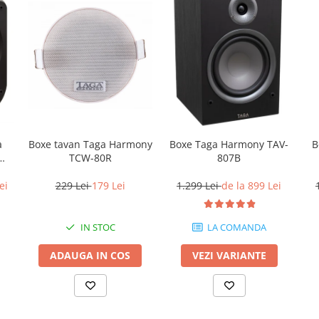
Boxe tavan Taga Harmony
B
a
Boxe Taga Harmony TAV-
TCW-80R
W-
807B
229 Lei
179 Lei
ei
1.299 Lei
de la 899 Lei
IN STOC
LA COMANDA
ADAUGA IN COS
VEZI VARIANTE