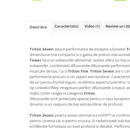
Caracteristici
Video
(1)
Review-uri
(0)
Descriere
Triton Seven
aduce performanta de exceptie a boxelor
T
dimensiune mai compacta si o gama de preturi mai accesibi
Tower
fara un subwoofer alimentat, acesta ofera un bas
subwoofer, combinand difuzoarele difuzoarele performant
incarcare de bas. Ca si
Triton Five
,
Triton Seven
are o car
performante precum si un aspect extraordinar. Caracterist
de un panou frontal ingust, ce elimina aspectul patratos.
tip Linkwitz/Riley integreaza perfect difuzoarele si basul, 
mijloc (midr-range) in categoria
triton
.
Difuzoarele sunt proiectate special pentru o raza exception
dinamic si un raspuns de bas extraordinar de profund.
Triton Seven
poarta aceasi semnatura HVFR
™
ce confirma
pentru cinema cat si pentru muzica. Si radiatoarele sub-ba
echilibrate furnizeaza un bast profund si detaliat. Performa