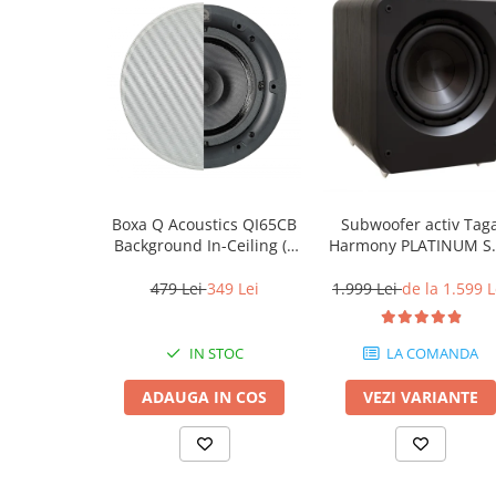
Boxa Q Acoustics QI65CB
Subwoofer activ Tag
Background In-Ceiling (1
Harmony PLATINUM S
buc)
10 v3
479 Lei
349 Lei
1.999 Lei
de la 1.599 L
IN STOC
LA COMANDA
ADAUGA IN COS
VEZI VARIANTE