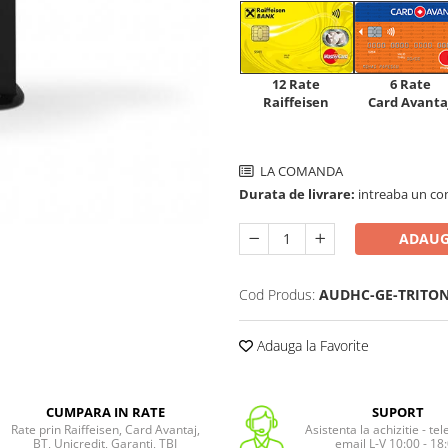
12 Rate
6 Rate
Raiffeisen
Card Avanta
LA COMANDA
Durata de livrare:
intreaba un co
ADAUG
Cod Produs:
AUDHC-GE-TRITO
Adauga la Favorite
CUMPARA IN RATE
SUPORT
Rate prin Raiffeisen, Card Avantaj,
Asistenta la achizitie - te
BT, Unicredit, Garanti, TBI
email L-V 10:00 - 18