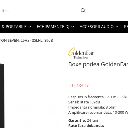
I & PORTABILE
ECHIPAMENTE DJ
ACCESORII AUDIO
R
TON SEVEN, 29Hz - 35kHz, 89dB
Boxe podea GoldenEar
10.784 Lei
Raspuns in frecventa : 29 Hz – 35 k
Sensibilitate : 89dB
Impedanta nominala: 8 ohm
Amplificare recomandata: 10-300 
Garantie:
24 luni
Rate fara dobanda: