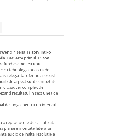
ower
din seria
Triton
, intr-o
la. Desi este primul
Triton
 profund asemenea unui
e cu tehnologia noastra de
casa eleganta, oferind aceleasi
iciile de aspect sunt competate
 Un crossover complex de
asezand rezultatul in sectiunea de
al de lunga, pentru un interval
 o reproducere de calitate atat
ss planare montate lateral si
nta audio de inalta rezolutie a