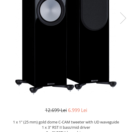
12.699 Lei
6.999 Lei
1 x 1" (25 mm) gold dome C-CAM tweeter with UD waveguide
1 x 3" RST II bass/mid driver