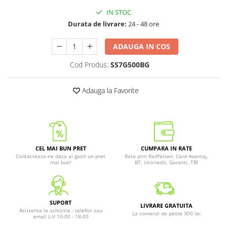
IN STOC
Durata de livrare:
24 - 48 ore
ADAUGA IN COS
Cod Produs:
SS7G500BG
Adauga la Favorite
CEL MAI BUN PRET
CUMPARA IN RATE
Contacteaza-ne daca ai gasit un pret
Rate prin Raiffeisen, Card Avantaj,
mai bun!
BT, Unicredit, Garanti, TBI
SUPORT
LIVRARE GRATUITA
Asistenta la achizitie - telefon sau
La comenzi de peste 300 lei
email L-V 10:00 - 18:00