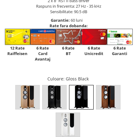
2 x 8" RST II bass driver
Raspuns in frecventa: 27 Hz - 35 kHz
Sensibilitate: 90.5 dB
Garantie:
60 luni
Rate fara dobanda:
12 Rate
6 Rate
6 Rate
6 Rate
6 Rate
Raiffeisen
Card
Unicredit
BT
Garanti
Avantaj
Culoare
: Gloss Black