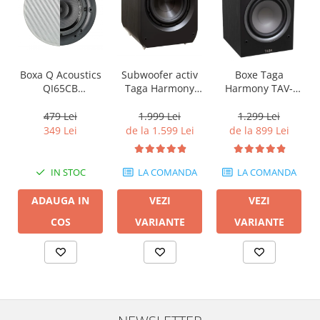
Boxa Q Acoustics
Subwoofer activ
Boxe Taga
QI65CB
Taga Harmony
Harmony TAV-
Background In-
PLATINUM SW-10
807B
Ceiling (1 buc)
v3
479 Lei
1.999 Lei
1.299 Lei
349 Lei
de la 1.599 Lei
de la 899 Lei
IN STOC
LA COMANDA
LA COMANDA
ADAUGA IN
VEZI
VEZI
COS
VARIANTE
VARIANTE