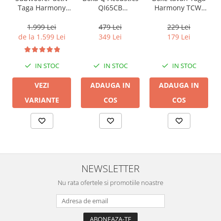
QI65CB
Harmony TCW-
Taga Harmony
Background In-
80R
PLATINUM SW-10
Ceiling (1 buc)
v3
479 Lei
229 Lei
1.999 Lei
349 Lei
179 Lei
de la 1.599 Lei
IN STOC
IN STOC
IN STOC
ADAUGA IN
ADAUGA IN
VEZI
COS
COS
VARIANTE
NEWSLETTER
Nu rata ofertele si promotiile noastre