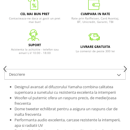
CEL MAI BUN PRET
CUMPARA IN RATE
Contacteaza-ne daca ai gasit un pret
Rate prin Raiffeisen, Card Avantaj,
mai bun!
BT, Unicredit, Garanti, TBI
SUPORT
LIVRARE GRATUITA
Asistenta la achizitie - telefon sau
La comenzi de peste 300 lei
email L-V 10:00 - 18:00
Descriere
Designul avansat al difuzorului Yamaha combina calitatea
superioara a sunetului cu rezistenta excelenta la intemperii
Woofer-ul puternic ofera un raspuns precis, de medie/joasa
frecventa
Dome tweeter echilibrat pentru a asigura un raspuns clar de
inalta frecventa
Performanta audio excelenta, carcase rezistente la intemperii,
apa si radiatii UV