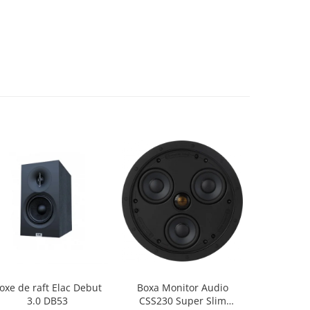
oxe de raft Elac Debut
Boxa Monitor Audio
Box
3.0 DB53
CSS230 Super Slim
Bang&Oluf