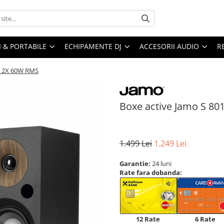
I & PORTABILE
ECHIPAMENTE DJ
ACCESORII AUDIO
R
, 2X 60W RMS
Boxe active Jamo S 8
1.499 Lei
1.249 Lei
Garantie:
24 luni
Rate fara dobanda:
12 Rate
6 Rate