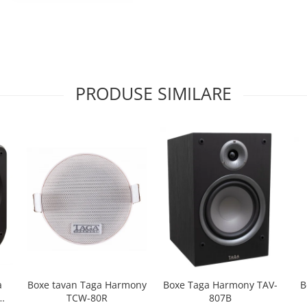
PRODUSE SIMILARE
Boxe tavan Taga Harmony
B
a
Boxe Taga Harmony TAV-
TCW-80R
W-
807B