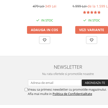
buc)
10 v3
479 Lei
349 Lei
1.999 Lei
de la 1.599 L
IN STOC
IN STOC
ADAUGA IN COS
VEZI VARIANTE
NEWSLETTER
Nu rata ofertele si promotiile noastre
Vreau sa primesc newsletter cu promotiile magazinului.
Afla mai multe in
Politica de Confidentialitate