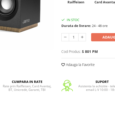
Raiffeisen
Card Avanta
IN STOC
Durata de livrare:
24 - 48 ore
ADAUG
Cod Produs:
S 801 PM
Adauga la Favorite
CUMPARA IN RATE
SUPORT
Rate prin Raiffeisen, Card Avantaj,
Asistenta la achizitie - te
BT, Unicredit, Garanti, TBI
email L-V 10:00 - 18