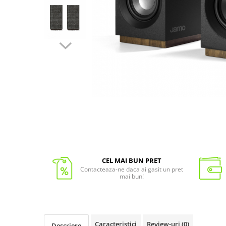
CEL MAI BUN PRET
Contacteaza-ne daca ai gasit un pret
mai bun!
Caracteristici
Review-uri
(0)
Descriere