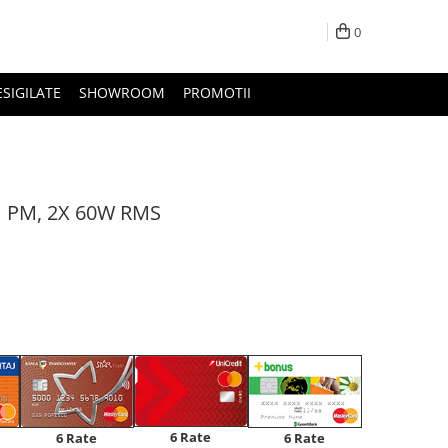
0
ESIGILATE
SHOWROOM
PROMOTII
01 PM, 2X 60W RMS
6 Rate
6 Rate
6 Rate