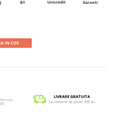
Unicredit
j
BT
Garanti
A IN COS
LIVRARE GRATUITA
lefon sau
La comenzi de peste 300 lei
:00