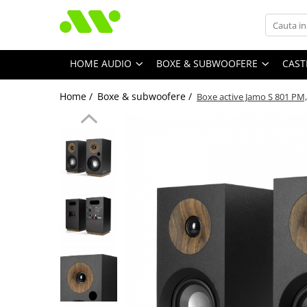
HOME AUDIO
BOXE & SUBWOOFERE
CAST
Home /
Boxe & subwoofere /
Boxe active Jamo S 801 PM