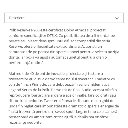
Descriere
Polk Reserve R900 este certificat Dolby Atmos și proiectat
conform specificațiilor DTS:X. Cu posibilitatea de a fi montat pe
perete sau plasat deasupra unui difuzor compatibil din seria
Reserve, oferă o flexibilitate extraordinară. Acționați un
comutator de pe partea din spate a boxei pentru a selecta poziția
dorită, iar boxa va ajusta automat sunetul pentru a oferi o
performanță optimă.
Mai mult de 40 de ani de inovație, proiectare și testare a
tweeterelor au dus la dezvoltarea noului tweeter cu radiator cu
con de 1 inch Pinnacle, care debutează în seria emblematică
Legend Series de la Polk. Dezvoltat de Polk Audio, acesta oferă o
reproducere foarte clară și clară a acelor înalte, fără colorații sau
distorsiuni nedorite. Tweeterul Pinnacle dispune de un ghid de
undă fin reglat care îmbunătățește dramatic dispersia energiei de
înaltă frecvență pentru un "sweet spot" larg, în timp ce o cameră
posterioară cu amortizare critică ajută la depășirea oricăror
rezonanțe nedorite.