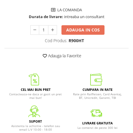
LA COMANDA
Durata de livrare:
intreaba un consultant
ADAUGA IN COS
Cod Produs:
R900HT
Adauga la Favorite
CEL MAI BUN PRET
CUMPARA IN RATE
Contacteaza-ne daca ai gasit un pret
Rate prin Raiffeisen, Card Avantaj,
mai bun!
BT, Unicredit, Garanti, TBI
SUPORT
LIVRARE GRATUITA
Asistenta la achizitie - telefon sau
La comenzi de peste 300 lei
email L-V 10:00 - 18:00