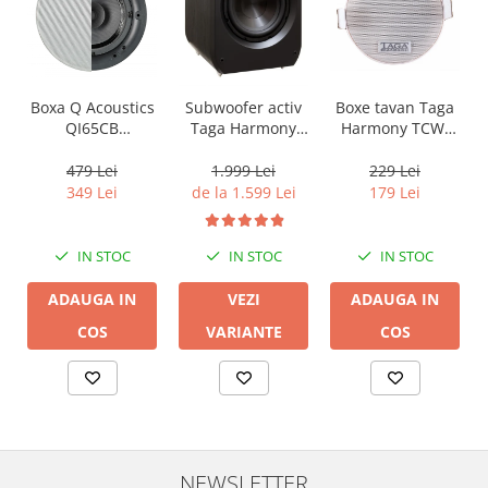
Boxa Q Acoustics
Boxe tavan Taga
Subwoofer activ
QI65CB
Harmony TCW-
Taga Harmony
Background In-
80R
PLATINUM SW-10
Ceiling (1 buc)
v3
479 Lei
229 Lei
1.999 Lei
349 Lei
179 Lei
de la 1.599 Lei
IN STOC
IN STOC
IN STOC
ADAUGA IN
ADAUGA IN
VEZI
COS
COS
VARIANTE
NEWSLETTER