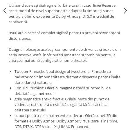
Utilizând aceleași diafragme Turbine ca și în cazul liniei Reserve,
acest modul de nivel superior este adaptat la timbru și sunet
pentru a oferi o experiență Dolby Atmos și DTS:X incredibil de
captivantă.
R900 are o carcasă complet sigilată pentru a preveni rezonanța și
distorsiunea.
Designul folosește aceleași componente de driver ca și boxele din
seria Reserve, astfel încât puteți amesteca și combina pentru a
crea cea mai bună configurație home theater.
Tweeter Pinnacle: Noul design al tweeterului Pinnacle cu
radiator conic îmbunătățește dramatic dispersia pentru înalte
clare, clare și naturale.
Conul cu turbină: Oferă o imagine netedă și incredibil de
detaliată a gamei medii
grile magnetice anti-difracție: Grilele inerte din punct de
vedere acustic oferă o estetică elegantă fără a sacrifica
calitatea sunetului
suport pentru cele mai recente codecuri: Oferă sunet 3D din
formatele Dolby Atmos, Dolby Atmos virtualizare la înălțime,
DTS, DTS:X, DTS Virtual:X și IMAX Enhanced.