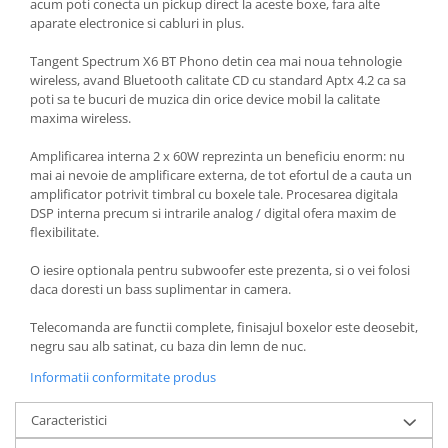
acum poti conecta un pickup direct la aceste boxe, fara alte
aparate electronice si cabluri in plus.
Tangent Spectrum X6 BT Phono detin cea mai noua tehnologie
wireless, avand Bluetooth calitate CD cu standard Aptx 4.2 ca sa
poti sa te bucuri de muzica din orice device mobil la calitate
maxima wireless.
Amplificarea interna 2 x 60W reprezinta un beneficiu enorm: nu
mai ai nevoie de amplificare externa, de tot efortul de a cauta un
amplificator potrivit timbral cu boxele tale. Procesarea digitala
DSP interna precum si intrarile analog / digital ofera maxim de
flexibilitate.
O iesire optionala pentru subwoofer este prezenta, si o vei folosi
daca doresti un bass suplimentar in camera.
Telecomanda are functii complete, finisajul boxelor este deosebit,
negru sau alb satinat, cu baza din lemn de nuc.
Informatii conformitate produs
Caracteristici