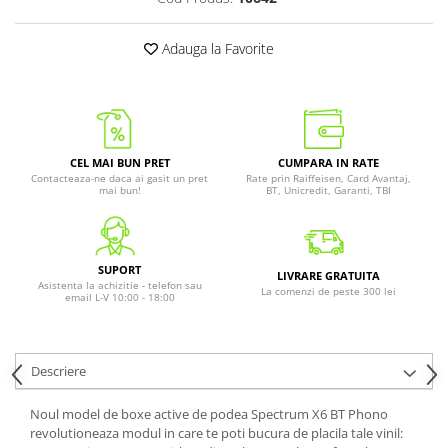
Adauga la Favorite
CEL MAI BUN PRET
CUMPARA IN RATE
Contacteaza-ne daca ai gasit un pret
Rate prin Raiffeisen, Card Avantaj,
mai bun!
BT, Unicredit, Garanti, TBI
SUPORT
LIVRARE GRATUITA
Asistenta la achizitie - telefon sau
La comenzi de peste 300 lei
email L-V 10:00 - 18:00
Descriere
Noul model de boxe active de podea Spectrum X6 BT Phono
revolutioneaza modul in care te poti bucura de placila tale vinil: