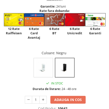
Garantie:
24 luni
Rate fara dobanda:
12 Rate
6 Rate
6 Rate
6 Rate
6 Rate
Raiffeisen
Card
Unicredit
BT
Garanti
Avantaj
Culoare
: Negru
IN STOC
Durata de livrare:
24 - 48 ore
ADAUGA IN COS
Cod Produs:
10642