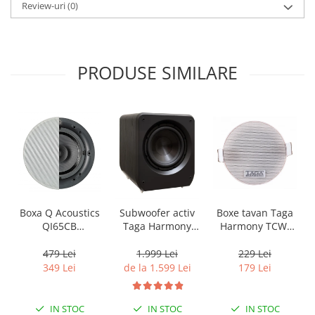
Review-uri
(0)
PRODUSE SIMILARE
Boxa Q Acoustics
Boxe tavan Taga
Subwoofer activ
QI65CB
Harmony TCW-
Taga Harmony
Background In-
80R
PLATINUM SW-10
Ceiling (1 buc)
v3
479 Lei
229 Lei
1.999 Lei
349 Lei
179 Lei
de la 1.599 Lei
IN STOC
IN STOC
IN STOC