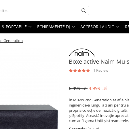
I & PORTABILE
ECHIPAMENTE DJ
ACCESORII AUDIO
R
nd Generation
Boxe active Naim Mu-
1 Review
6.499 Lei
4.999 Lei
În Mu-so 2nd Generation se află pl
ingineri de-a lungul a 3 ani pentru 
propria colecție de muzică digitală
și Spotify. Această inovație apreci
cum ar fi gama Uniti și streamerele, 
Garantie:
24 luni