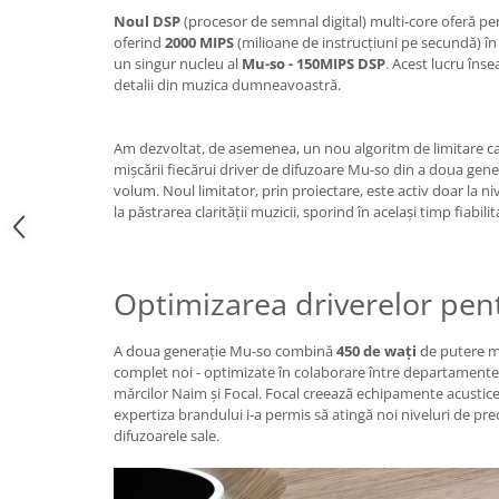
Noul DSP
(procesor de semnal digital) multi-core oferă p
oferind
2000 MIPS
(milioane de instrucțiuni pe secundă) în
un singur nucleu al
Mu-so - 150MIPS DSP
. Acest lucru îns
detalii din muzica dumneavoastră.
Am dezvoltat, de asemenea, un nou algoritm de limitare c
mișcării fiecărui driver de difuzoare Mu-so din a doua genera
volum. Noul limitator, prin proiectare, este activ doar la n
la păstrarea clarității muzicii, sporind în același timp fiabi
Optimizarea driverelor pen
A doua generație Mu-so combină
450 de wați
de putere mu
complet noi - optimizate în colaborare între departamentel
mărcilor Naim și Focal. Focal creează echipamente acustice
expertiza brandului i-a permis să atingă noi niveluri de pre
difuzoarele sale.