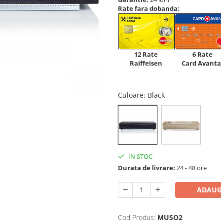
Rate fara dobanda:
12 Rate
6 Rate
Raiffeisen
Card Avanta
Culoare
: Black
IN STOC
Durata de livrare:
24 - 48 ore
ADAUG
Cod Produs:
MUSO2