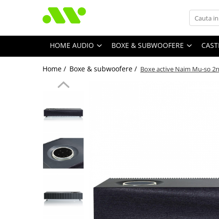
HOME AUDIO
BOXE & SUBWOOFERE
CAST
Home /
Boxe & subwoofere /
Boxe active Naim Mu-so 2