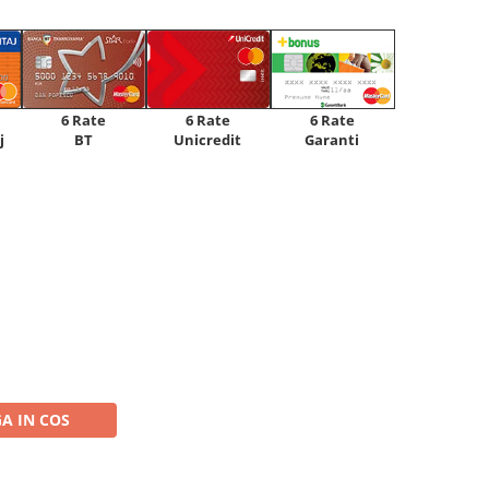
6 Rate
6 Rate
6 Rate
Unicredit
j
BT
Garanti
A IN COS