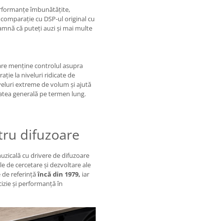
erformanțe îmbunătățite,
 comparație cu DSP-ul original cu
eamnă că puteți auzi și mai multe
are menține controlul asupra
ție la niveluri ridicate de
iveluri extreme de volum și ajută
litatea generală pe termen lung.
tru difuzoare
zicală cu drivere de difuzoare
e de cercetare și dezvoltare ale
 de referință
încă din 1979,
iar
cizie și performanță în