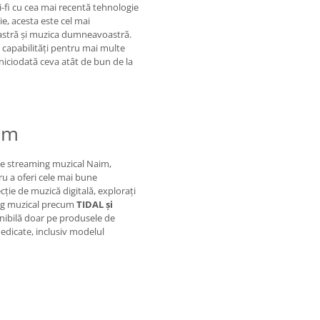
i-fi cu cea mai recentă tehnologie
ie, acesta este cel mai
oastră și muzica dumneavoastră.
 capabilități pentru mai multe
 niciodată ceva atât de bun de la
im
e streaming muzical Naim,
ru a oferi cele mai bune
cție de muzică digitală, explorați
ming muzical precum
TIDAL și
onibilă doar pe produsele de
dedicate, inclusiv modelul