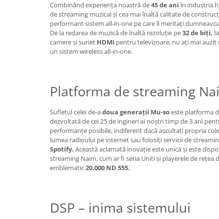
Combinând experiența noastră de
45 de ani
în industria h
de streaming muzical și cea mai înaltă calitate de construcț
performant sistem all-in-one pe care îl meritați dumneav
De la redarea de muzică de înaltă rezoluție pe
32 de biți,
la
camere și sunet
HDMI
pentru televizoare, nu ați mai auzit
un sistem wireless all-in-one.
Platforma de streaming Na
Sufletul celei de-a
doua generații Mu-so
este platforma d
dezvoltată de cei 25 de ingineri ai noștri timp de 3 ani pent
performanțe posibile, indiferent dacă ascultați propria cole
lumea radioului pe internet sau folosiți servicii de strea
Spotify.
Această aclamată inovație este unică și este disp
streaming Naim, cum ar fi seria Uniti și playerele de rețea 
emblematic
20.000 ND 555.
DSP – inima sistemului