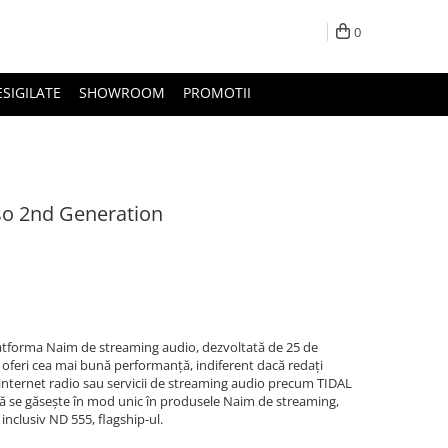
0
ESIGILATE
SHOWROOM
PROMOTII
so 2nd Generation
atforma Naim de streaming audio, dezvoltată de 25 de
a oferi cea mai bună performanță, indiferent dacă redați
, internet radio sau servicii de streaming audio precum TIDAL
ată se găsește în mod unic în produsele Naim de streaming,
inclusiv ND 555, flagship-ul.