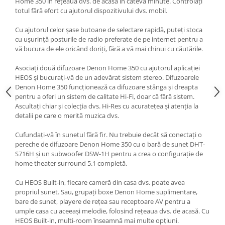
Home 350 în rețeaua dvs. de acasă în câteva minute. Controlați
totul fără efort cu ajutorul dispozitivului dvs. mobil.
Cu ajutorul celor șase butoane de selectare rapidă, puteți stoca
cu ușurință posturile de radio preferate de pe internet pentru a
vă bucura de ele oricând doriți, fără a vă mai chinui cu căutările.
Asociați două difuzoare Denon Home 350 cu ajutorul aplicației
HEOS și bucurați-vă de un adevărat sistem stereo. Difuzoarele
Denon Home 350 funcționează ca difuzoare stânga și dreapta
pentru a oferi un sistem de calitate Hi-Fi, doar că fără sistem.
Ascultați chiar și colecția dvs. Hi-Res cu acuratețea și atenția la
detalii pe care o merită muzica dvs.
Cufundați-vă în sunetul fără fir. Nu trebuie decât să conectați o
pereche de difuzoare Denon Home 350 cu o bară de sunet DHT-
S716H și un subwoofer DSW-1H pentru a crea o configurație de
home theater surround 5.1 completă.
Cu HEOS Built-in, fiecare cameră din casa dvs. poate avea
propriul sunet. Sau, grupați boxe Denon Home suplimentare,
bare de sunet, playere de rețea sau receptoare AV pentru a
umple casa cu aceeași melodie, folosind rețeaua dvs. de acasă. Cu
HEOS Built-in, multi-room înseamnă mai multe opțiuni.