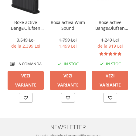
Boxe active
Boxa activa Wiim
Boxe active
B
Bang&Olufsen
Sound
Bang&Olufsen
Beosound
Beosound
Emerge
Explore
3.549 Lei
1.799 Lei
1.249 Lei
de la 2.399 Lei
1.499 Lei
de la 919 Lei
LA COMANDA
IN STOC
IN STOC
VEZI
VEZI
VEZI
VARIANTE
VARIANTE
VARIANTE
NEWSLETTER
Nu rata ofertele si promotiile noastre