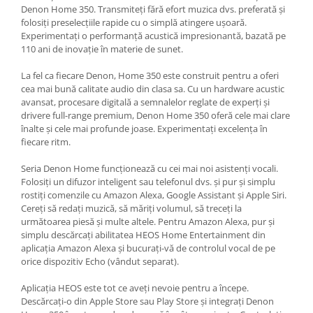
Denon Home 350. Transmiteți fără efort muzica dvs. preferată și
folosiți preselecțiile rapide cu o simplă atingere ușoară.
Experimentați o performanță acustică impresionantă, bazată pe
110 ani de inovație în materie de sunet.
La fel ca fiecare Denon, Home 350 este construit pentru a oferi
cea mai bună calitate audio din clasa sa. Cu un hardware acustic
avansat, procesare digitală a semnalelor reglate de experți și
drivere full-range premium, Denon Home 350 oferă cele mai clare
înalte și cele mai profunde joase. Experimentați excelența în
fiecare ritm.
Seria Denon Home funcționează cu cei mai noi asistenți vocali.
Folosiți un difuzor inteligent sau telefonul dvs. și pur și simplu
rostiți comenzile cu Amazon Alexa, Google Assistant și Apple Siri.
Cereți să redați muzică, să măriți volumul, să treceți la
următoarea piesă și multe altele. Pentru Amazon Alexa, pur și
simplu descărcați abilitatea HEOS Home Entertainment din
aplicația Amazon Alexa și bucurați-vă de controlul vocal de pe
orice dispozitiv Echo (vândut separat).
Aplicația HEOS este tot ce aveți nevoie pentru a începe.
Descărcați-o din Apple Store sau Play Store și integrați Denon