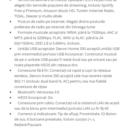
alegeți din serviciile populare de streaming, inclusiv Spotify
Free și Premium, Amazon Music HD, TuneIn Internet Radio,
TIDAL, Deezer și multe altele
Posturi de radio pe internet: Alegeți dintre posturile
preferate de radio pe internet din întreaga lume
Formate muzicale acceptate: WMA: până la 192kbps, AAC și
MP3: până la 320kbps, FLAC, WAV și ALAC: până la 24
biți/192kHz, DSD 2.8 și 5.6MHz, inclusiv.
Unități USB acceptate: Denon Home 350 acceptă unități USB
prin intermediul portului USB încorporat. Conținutul muzical
de pe o unitate USB poate fi redat local sau pe oricare sau pe
toate playerele HEOS din rețeaua dvs.
Conexiune fără fir: Conectați-vă rapid și ușor la rețeaua
wireless. Denon Home 350 acceptă cele mai recente rețele
802.11 (inclusiv dual band N, AC) pentru cea mai fiabilă
conexiune de rețea
Bluetooth: Versiunea 3.0
HEOS încorporat: Da
Conexiune prin cablu: Conectați-vă la sistemul LAN de acasă
sau de la birou prin intermediul portului LAN cu fir RJ-45
Comenzi și indicatoare: Tip de afișaj: Proximitate, IO Buton
de sus, 6 butoane presetate, Volum sus/jos (+,-),
Redare/Pausare