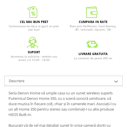
CEL MAI BUN PRET
CUMPARA IN RATE
Contacteaza-ne daca ai gasit un pret
Rate prin Raiffeisen, Card Avantaj,
mai bun!
BT, Unicredit, Garanti, TBI
SUPORT
LIVRARE GRATUITA
Asistenta la achizitie - telefon sau
La comenzi de peste 300 lei
email L-V 10:00 - 18:00
Descriere
Seria Denon Home vă umple casa cu un sunet wireless superb.
Puternicul Denon Home 350, cu o scenă sonoră uimitoare, vă
duce muzica în fiecare colț, chiar și în camerele mari. Asociați-l cu
un alt Home 350 pentru stereo sau combinați-l cu alte produse
HEOS Built-in.
Bucurați-vă de cel mai detaliat sunet în orice cameră doriți cu