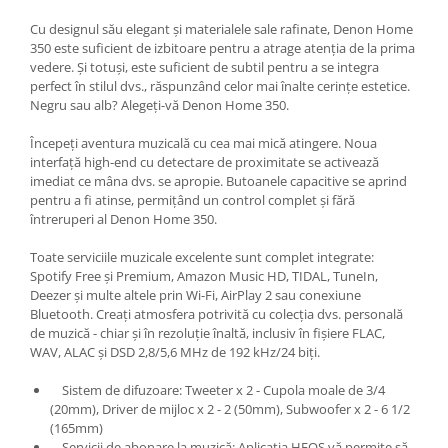
Cu designul său elegant și materialele sale rafinate, Denon Home
350 este suficient de izbitoare pentru a atrage atenția de la prima
vedere. Și totuși, este suficient de subtil pentru a se integra
perfect în stilul dvs., răspunzând celor mai înalte cerințe estetice.
Negru sau alb? Alegeți-vă Denon Home 350.
Începeți aventura muzicală cu cea mai mică atingere. Noua
interfață high-end cu detectare de proximitate se activează
imediat ce mâna dvs. se apropie. Butoanele capacitive se aprind
pentru a fi atinse, permițând un control complet și fără
întreruperi al Denon Home 350.
Toate serviciile muzicale excelente sunt complet integrate:
Spotify Free și Premium, Amazon Music HD, TIDAL, TuneIn,
Deezer și multe altele prin Wi-Fi, AirPlay 2 sau conexiune
Bluetooth. Creați atmosfera potrivită cu colecția dvs. personală
de muzică - chiar și în rezoluție înaltă, inclusiv în fișiere FLAC,
WAV, ALAC și DSD 2,8/5,6 MHz de 192 kHz/24 biți.
Sistem de difuzoare: Tweeter x 2 - Cupola moale de 3/4
(20mm), Driver de mijloc x 2 - 2 (50mm), Subwoofer x 2 - 6 1/2
(165mm)
Servicii de abonare la muzică: Aplicația HEOS vă permite să