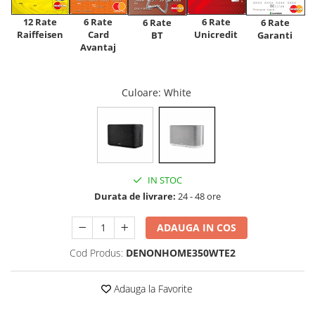
12 Rate
6 Rate
6 Rate
6 Rate
6 Rate
Raiffeisen
Card
Unicredit
BT
Garanti
Avantaj
Culoare
: White
IN STOC
Durata de livrare:
24 - 48 ore
ADAUGA IN COS
Cod Produs:
DENONHOME350WTE2
Adauga la Favorite