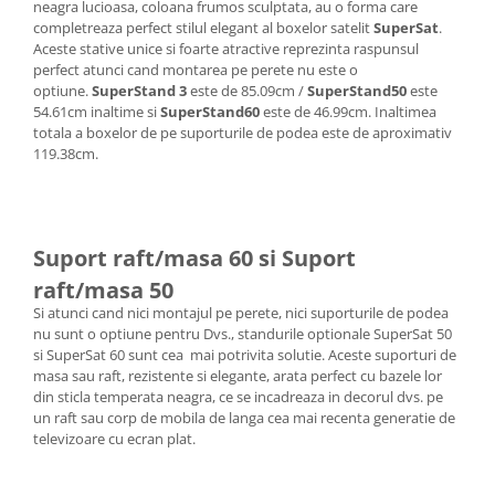
neagra lucioasa, coloana frumos sculptata, au o forma care
completreaza perfect stilul elegant al boxelor satelit
SuperSat
.
Aceste stative unice si foarte atractive reprezinta raspunsul
perfect atunci cand montarea pe perete nu este o
optiune.
SuperStand 3
este de 85.09cm /
SuperStand50
este
54.61cm inaltime si
SuperStand60
este de 46.99cm. Inaltimea
totala a boxelor de pe suporturile de podea este de aproximativ
119.38cm.
Suport raft/masa 60 si Suport
raft/masa 50
Si atunci cand nici montajul pe perete, nici suporturile de podea
nu sunt o optiune pentru Dvs., standurile optionale SuperSat 50
si SuperSat 60 sunt cea mai potrivita solutie. Aceste suporturi de
masa sau raft, rezistente si elegante, arata perfect cu bazele lor
din sticla temperata neagra, ce se incadreaza in decorul dvs. pe
un raft sau corp de mobila de langa cea mai recenta generatie de
televizoare cu ecran plat.