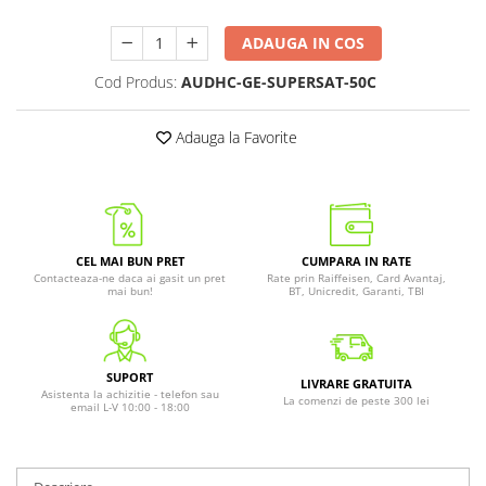
ADAUGA IN COS
Cod Produs:
AUDHC-GE-SUPERSAT-50C
Adauga la Favorite
CEL MAI BUN PRET
CUMPARA IN RATE
Contacteaza-ne daca ai gasit un pret
Rate prin Raiffeisen, Card Avantaj,
mai bun!
BT, Unicredit, Garanti, TBI
SUPORT
LIVRARE GRATUITA
Asistenta la achizitie - telefon sau
La comenzi de peste 300 lei
email L-V 10:00 - 18:00