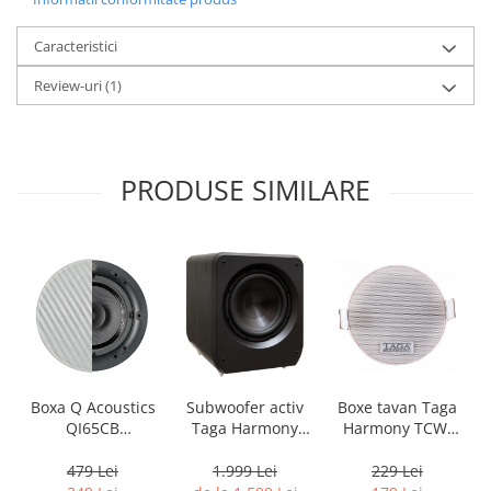
Caracteristici
Review-uri
(1)
PRODUSE SIMILARE
Boxa Q Acoustics
Boxe tavan Taga
Subwoofer activ
QI65CB
Harmony TCW-
Taga Harmony
Background In-
80R
PLATINUM SW-10
Ceiling (1 buc)
v3
479 Lei
229 Lei
1.999 Lei