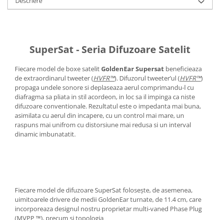
Descriere
SuperSat - Seria Difuzoare Satelit
Fiecare model de boxe satelit
GoldenEar
Supersat
beneficieaza
de extraordinarul tweeter (
HVFR™
). Difuzorul tweeter’ul (
HVFR™
)
propaga undele sonore si deplaseaza aerul comprimandu-l cu
diafragma sa pliata in stil acordeon, in loc sa il impinga ca niste
difuzoare conventionale. Rezultatul este o impedanta mai buna,
asimilata cu aerul din incapere, cu un control mai mare, un
raspuns mai unifrom cu distorsiune mai redusa si un interval
dinamic imbunatatit.
Fiecare model de difuzoare SuperSat folosește, de asemenea,
uimitoarele drivere de medii GoldenEar turnate, de 11.4 cm, care
incorporeaza designul nostru proprietar multi-vaned Phase Plug
(MVPP ™), precum si topologia