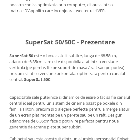
noastra conica optimizata prin computer, dispusa intr-o
matrice D'Appolito care inconjoara tweeter-ul HVFR.
SuperSat 50/50C - Prezentare
SuperSat 50
este o boxa satelit subtire, lunga de 68.58cm,
adanca de 6.35cm care este disponibila atat intr-o versiune
verticala (pe perete, fie pe suport de masa / raft sau pe podea),
precum si intr-o versiune orizontala, optimizata pentru canalul
central,
SuperSat 50C
.
Capacitatile sale puternice si dinamice de ieșire o fac sa fie canalul
central ideal pentru un sistem de cinema bazat pe boxele din
familia Triton, precum si o alegere perfecta pentru a merge alaturi
de un ecran plat montat pe un perete sau pe un raft. Desigur,
adancimea de 6.35cm face o potrivire perfecta pentru noua
generatie de ecrane plate super subtiri.
Cabinetul sau este construit dintr-un aluminiu aerospatial finisat