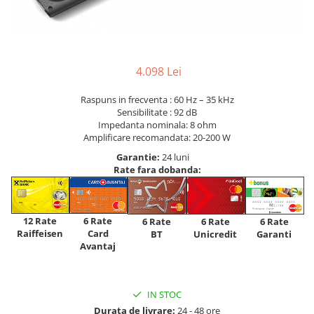
4.098 Lei
Raspuns in frecventa : 60 Hz – 35 kHz
Sensibilitate : 92 dB
Impedanta nominala: 8 ohm
Amplificare recomandata: 20-200 W
Garantie:
24 luni
Rate fara dobanda:
12 Rate
6 Rate
6 Rate
6 Rate
6 Rate
Raiffeisen
Card
Unicredit
BT
Garanti
Avantaj
IN STOC
Durata de livrare:
24 - 48 ore