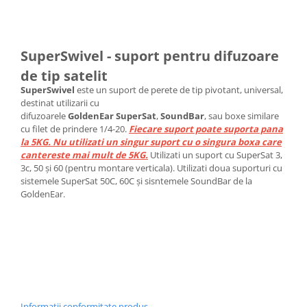
SuperSwivel - suport pentru difuzoare
de tip satelit
SuperSwivel
este un suport de perete de tip pivotant, universal,
destinat utilizarii cu
difuzoarele
GoldenEar
SuperSat
,
SoundBar
, sau boxe similare
cu filet de prindere 1/4-20.
Fiecare suport poate suporta pana
la 5KG. Nu utilizati un singur suport cu o singura boxa care
cantereste mai mult de 5KG.
Utilizati un suport cu SuperSat 3,
3c, 50 și 60 (pentru montare verticala). Utilizati doua suporturi cu
sistemele SuperSat 50C, 60C și sisntemele SoundBar de la
GoldenEar.
Informatii conformitate produs