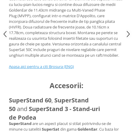
cu luciu-pian-lucios-negru si contine doua difuzoare de medii
GoldenEar de 11.43cm midrange cu Multi-Vaned Phase
Plug (MVPP), configurat intr-o matrice D'Appolito, care
inconjoara difuzorul de frecvente inalte de tip panglica pliata
(HVFR). Doua radiatoare de frecvente joase, de 10.16cm x
17.78cm, completeaza structura boxei. Montarea pe perete se
realizeaza cu usurinta folosind insertii filetate sau suporturi cu
gaura de cheie pe spate. Versiunea orizontala a canalului central
SuperSat 50C include praguri de nivelare reglabile care permit
unghiuri multiple atunci cand se monteaza pe un raft/mobilier.
Apasa aici pentru a citi Brosura (ENG)
Accesorii:
SuperStand 60
,
SuperStand
50
and
SuperStand 3 - Stand-uri
de Podea
SuperStand
are un aspect placut si stilat potrivindu-se de
minune cu satelitii
SuperSat
din gama
GoldenEar
. Cu baza lor