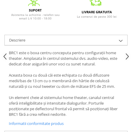
SUPORT
LIVRARE GRATUITA
Asistenta la achizitie - telefon sau
La comenzi de peste 300 lei
email L-V 10:00 - 18:00
Descriere
BRC1 este o boxa centru conceputa pentru configurații home
theater. Amplasata în centrul sistemului dvs. audio-video, este
dedicat doar asigurării unor voci cu sunet natural.
Aceasta boxa cu două căi este echipata cu două difuzoare
medii/bas de 13 cm cu o membrană din hârtie de celuloză
naturală și cu noul tweeter cu dom de mătase EFS de 25 mm.
Un element cheie al sistemului home theater, canalul central
oferă inteligibilitate și intensitate dialogurilor. Porturile
poziționate pe deflectorul frontal vă permit să poziționați liber
BRC1 fără a crea reflexii nedorite.
Informatii conformitate produs