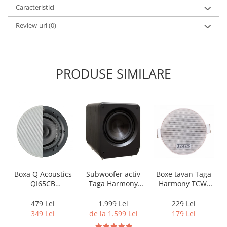
Caracteristici
Review-uri
(0)
PRODUSE SIMILARE
Boxa Q Acoustics
Boxe tavan Taga
Subwoofer activ
QI65CB
Harmony TCW-
Taga Harmony
Background In-
80R
PLATINUM SW-10
Ceiling (1 buc)
v3
479 Lei
229 Lei
1.999 Lei
349 Lei
179 Lei
de la 1.599 Lei