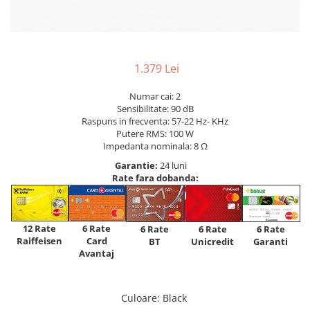
1.379 Lei
Numar cai: 2
Sensibilitate: 90 dB
Raspuns in frecventa: 57-22 Hz- KHz
Putere RMS: 100 W
Impedanta nominala: 8 Ω
Garantie:
24 luni
Rate fara dobanda:
12 Rate
6 Rate
6 Rate
6 Rate
6 Rate
Raiffeisen
Card
Unicredit
BT
Garanti
Avantaj
Culoare
: Black