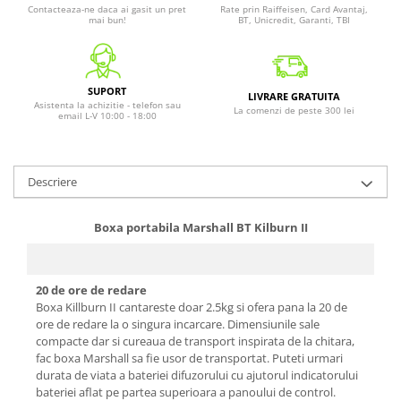
Contacteaza-ne daca ai gasit un pret
Rate prin Raiffeisen, Card Avantaj,
mai bun!
BT, Unicredit, Garanti, TBI
SUPORT
LIVRARE GRATUITA
Asistenta la achizitie - telefon sau
La comenzi de peste 300 lei
email L-V 10:00 - 18:00
Descriere
Boxa portabila Marshall BT Kilburn II
20 de ore de redare
Boxa Killburn II cantareste doar 2.5kg si ofera pana la 20 de
ore de redare la o singura incarcare. Dimensiunile sale
compacte dar si cureaua de transport inspirata de la chitara,
fac boxa Marshall sa fie usor de transportat. Puteti urmari
durata de viata a bateriei difuzorului cu ajutorul indicatorului
bateriei aflat pe partea superioara a panoului de control.