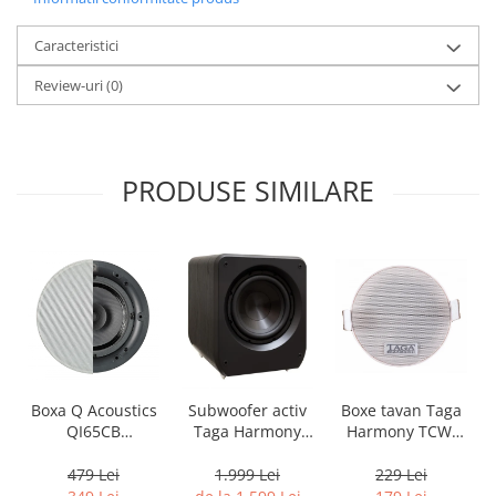
Caracteristici
Review-uri
(0)
PRODUSE SIMILARE
Boxa Q Acoustics
Boxe tavan Taga
Subwoofer activ
QI65CB
Harmony TCW-
Taga Harmony
Background In-
80R
PLATINUM SW-10
Ceiling (1 buc)
v3
479 Lei
229 Lei
1.999 Lei