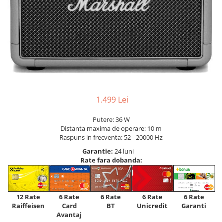
1.499 Lei
Putere: 36 W
Distanta maxima de operare: 10 m
Raspuns in frecventa: 52 - 20000 Hz
Garantie:
24 luni
Rate fara dobanda:
12 Rate
6 Rate
6 Rate
6 Rate
6 Rate
Raiffeisen
Card
Unicredit
BT
Garanti
Avantaj