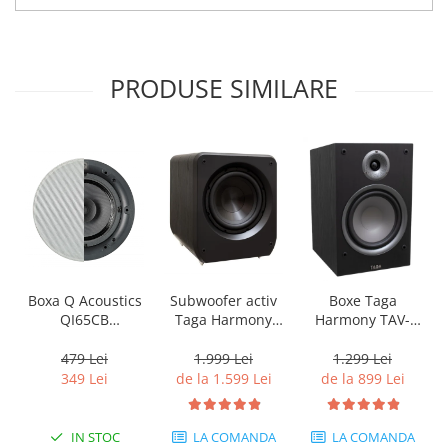
PRODUSE SIMILARE
Boxa Q Acoustics
Subwoofer activ
Boxe Taga
QI65CB
Taga Harmony
Harmony TAV-
Background In-
PLATINUM SW-10
807B
Ceiling (1 buc)
v3
479 Lei
1.999 Lei
1.299 Lei
349 Lei
de la 1.599 Lei
de la 899 Lei
IN STOC
LA COMANDA
LA COMANDA