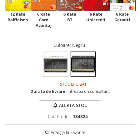
12 Rate
6 Rate
6 Rate
6 Rate
6 Rate
Raiffeisen
Card
Unicredit
BT
Garanti
Avantaj
Culoare
: Negru
STOC EPUIZAT
Durata de livrare:
intreaba un consultant
ALERTA STOC
Cod Produs:
184524
Adauga la Favorite