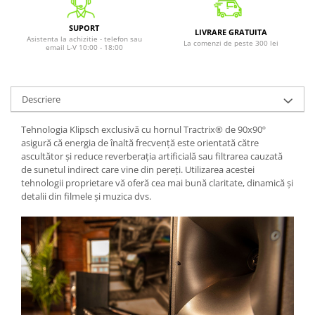
SUPORT
LIVRARE GRATUITA
Asistenta la achizitie - telefon sau
La comenzi de peste 300 lei
email L-V 10:00 - 18:00
Descriere
Tehnologia Klipsch exclusivă cu hornul Tractrix® de 90x90º
asigură că energia de înaltă frecvență este orientată către
ascultător și reduce reverberația artificială sau filtrarea cauzată
de sunetul indirect care vine din pereți. Utilizarea acestei
tehnologii proprietare vă oferă cea mai bună claritate, dinamică și
detalii din filmele și muzica dvs.