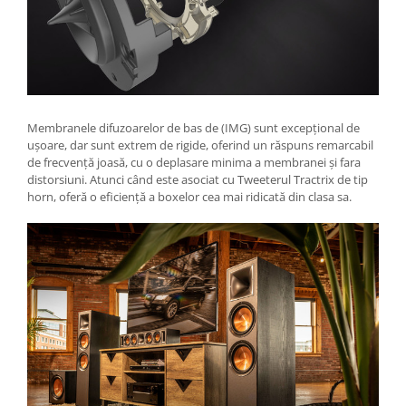
Membranele difuzoarelor de bas de (IMG) sunt excepțional de
ușoare, dar sunt extrem de rigide, oferind un răspuns remarcabil
de frecvență joasă, cu o deplasare minima a membranei și fara
distorsiuni. Atunci când este asociat cu Tweeterul Tractrix de tip
horn, oferă o eficiență a boxelor cea mai ridicată din clasa sa.