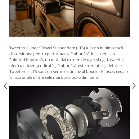
Tweeterul Linear Travel Suspendare (LTS) Klipsch minimizează
distorsiunea pentru performanțe îmbunătățite și detaliate.
Folosind Kapton®, un material extrem de ușor și rigid, tweeter
oferă o eficiență ridicată și îmbunătățește rezoluția și detaliile.
Tweeterele LTS sunt un semn distinctiv al boxelor Klipsch, ceea ce
le face unele dintre cele mai bune boxe din lume.