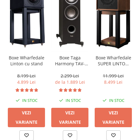
Boxe Wharfedale
Boxe Wharfedale
Boxe Taga
Linton cu stand
SUPER LINTON
Harmony TAV-
with Stand
607F
8.199 Lei
11.999 Lei
2.299 Lei
4.899 Lei
8.499 Lei
de la 1.889 Lei
IN STOC
IN STOC
IN STOC
VEZI
VEZI
VEZI
VARIANTE
VARIANTE
VARIANTE