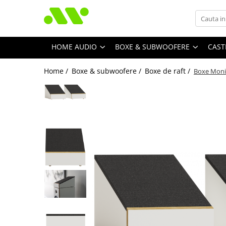
HOME AUDIO
BOXE & SUBWOOFERE
CAST
Home /
Boxe & subwoofere /
Boxe de raft /
Boxe Moni