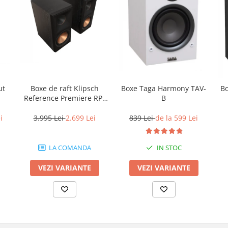
Boxe de raft Klipsch
Boxe Taga Harmony TAV-
ut
B
Reference Premiere RP-
B
600M II
3.995 Lei
2.699 Lei
839 Lei
de la 599 Lei
i
LA COMANDA
IN STOC
VEZI VARIANTE
VEZI VARIANTE