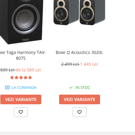
Boxe de ra
oxe Taga Harmony TAV-
Boxe Q Acoustics 3020c
Diamo
807S
2.499 Lei
1.449 Lei
2.249 L
839 Lei
de la 589 Lei
LA COMANDA
IN STOC
VEZI 
VEZI VARIANTE
VEZI VARIANTE