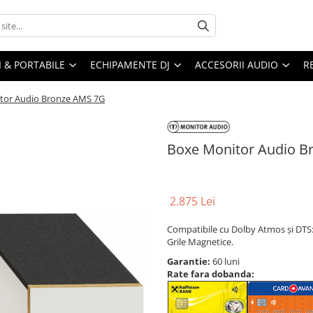
I & PORTABILE
ECHIPAMENTE DJ
ACCESORII AUDIO
R
tor Audio Bronze AMS 7G
Boxe Monitor Audio B
2.875 Lei
Compatibile cu Dolby Atmos și DTS:
Grile Magnetice.
Garantie:
60 luni
Rate fara dobanda: