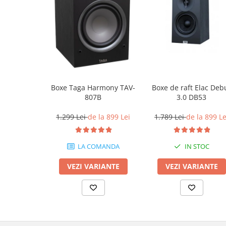
Boxe Taga Harmony TAV-
Boxe de raft Elac Deb
807B
3.0 DB53
1.299 Lei
de la 899 Lei
1.789 Lei
de la 899 Le
LA COMANDA
IN STOC
VEZI VARIANTE
VEZI VARIANTE