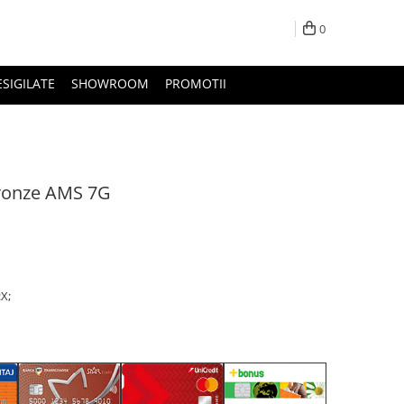
0
ESIGILATE
SHOWROOM
PROMOTII
ronze AMS 7G
X;