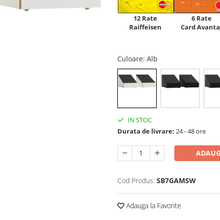
12 Rate
6 Rate
Raiffeisen
Card Avanta
Culoare
: Alb
IN STOC
Durata de livrare:
24 - 48 ore
ADAUG
Cod Produs:
SB7GAMSW
Adauga la Favorite