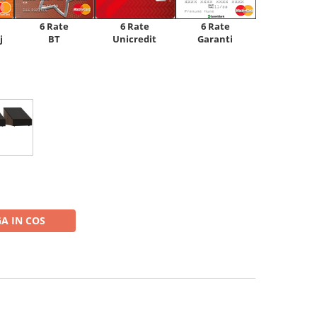
6 Rate
6 Rate
6 Rate
Unicredit
j
BT
Garanti
A IN COS