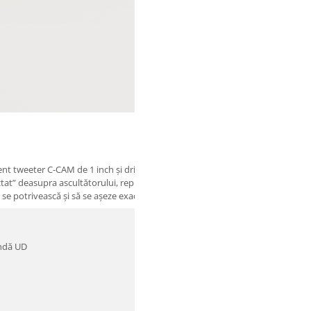
 tweeter C-CAM de 1 inch și driver de mid-bass de 4 inch, este boxele perfe
ectat” deasupra ascultătorului, reprezentând obiectele care se mișcă deasupr
se potrivească și să se așeze exact deasupra modelelor Bronze 50 și 300, pen
undă UD