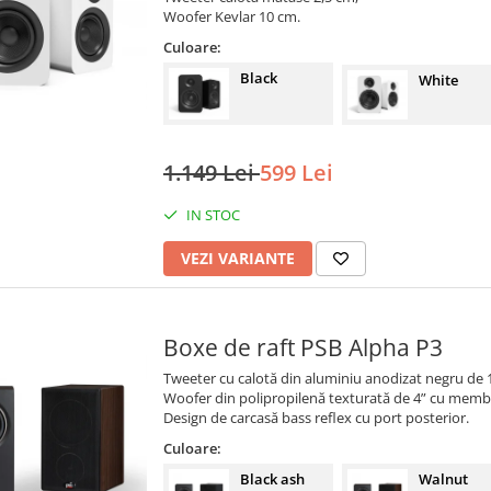
Woofer Kevlar 10 cm.
Culoare:
Black
White
1.149 Lei
599 Lei
IN STOC
VEZI VARIANTE
Boxe de raft PSB Alpha P3
Tweeter cu calotă din aluminiu anodizat negru de 
Woofer din polipropilenă texturată de 4” cu memb
Design de carcasă bass reflex cu port posterior.
Culoare:
Black ash
Walnut