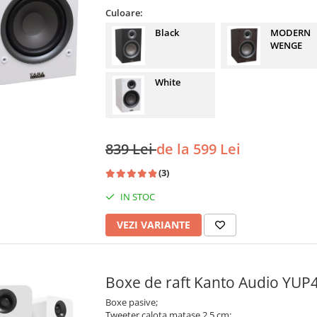
Culoare:
Black
MODERN
WENGE
White
839 Lei
de la 599 Lei
(3)
IN STOC
VEZI VARIANTE
Boxe de raft Kanto Audio YUP
Boxe pasive;
Tweeter calota matase 2,5 cm;