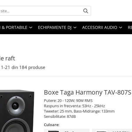
I & PORTABILE
ECHIPAMENTE DJ
ACCESORII AUDIO
R
e raft
1-
21
din
184
produse
Boxe Taga Harmony TAV-807S
Putere: 20 - 120W; 90W RMS
Raspuns in frecventa: 53Hz - 25kHz
Tweeter: 25 mm, Bass-Midrange: 133mm
Sensibilitate: 87dB
Culoare: