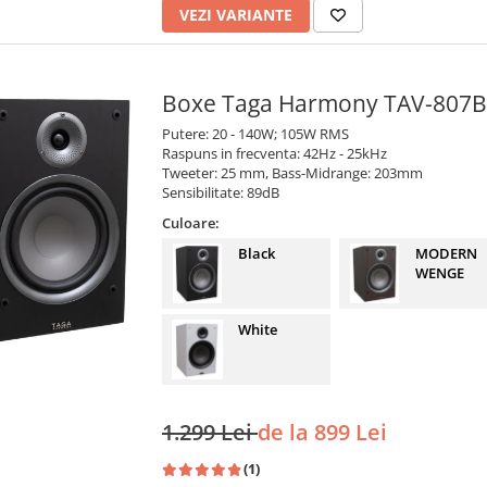
VEZI VARIANTE
Boxe Taga Harmony TAV-807B
Putere: 20 - 140W; 105W RMS
Raspuns in frecventa: 42Hz - 25kHz
Tweeter: 25 mm, Bass-Midrange: 203mm
Sensibilitate: 89dB
Culoare:
Black
MODERN
WENGE
White
1.299 Lei
de la 899 Lei
(1)