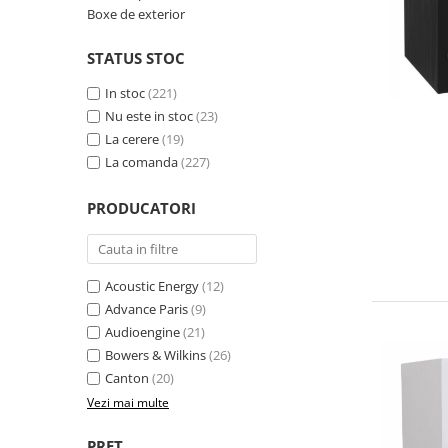
Boxe de exterior
STATUS STOC
In stoc
(221)
Nu este in stoc
(23)
La cerere
(19)
La comanda
(227)
PRODUCATORI
Acoustic Energy
(12)
Advance Paris
(9)
Audioengine
(21)
Bowers & Wilkins
(26)
Canton
(20)
Vezi mai multe
PRET