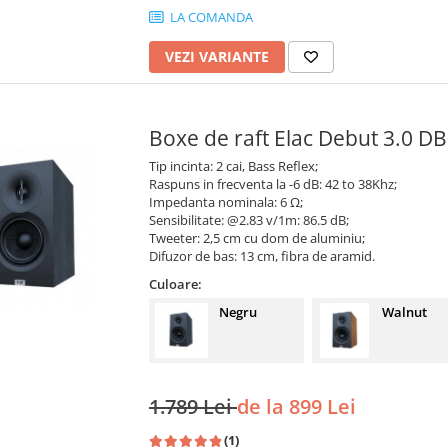
LA COMANDA
VEZI VARIANTE
Boxe de raft Elac Debut 3.0 D
Tip incinta: 2 cai, Bass Reflex;
Raspuns in frecventa la -6 dB: 42 to 38Khz;
Impedanta nominala: 6 Ω;
Sensibilitate: @2.83 v/1m: 86.5 dB;
Tweeter: 2,5 cm cu dom de aluminiu;
Difuzor de bas: 13 cm, fibra de aramid.
Culoare:
Negru
Walnut
1.789 Lei
de la 899 Lei
(1)