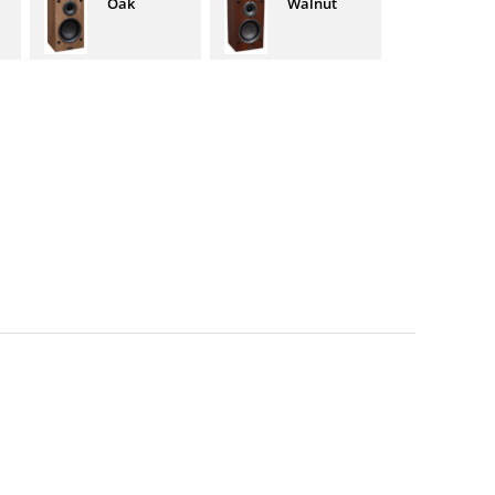
Oak
Walnut