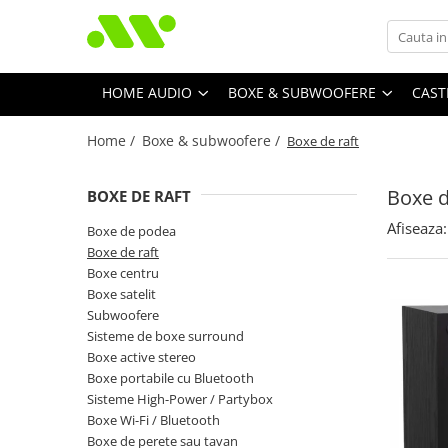
HOME AUDIO
BOXE & SUBWOOFERE
CAST
Home /
Boxe & subwoofere /
Boxe de raft
Boxe d
BOXE DE RAFT
Afiseaza:
Boxe de podea
Boxe de raft
Boxe centru
Boxe satelit
Subwoofere
Sisteme de boxe surround
Boxe active stereo
Boxe portabile cu Bluetooth
Sisteme High-Power / Partybox
Boxe Wi-Fi / Bluetooth
Boxe de perete sau tavan