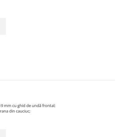
19 mm cu ghid de undă frontal;
rana din cauciuc;