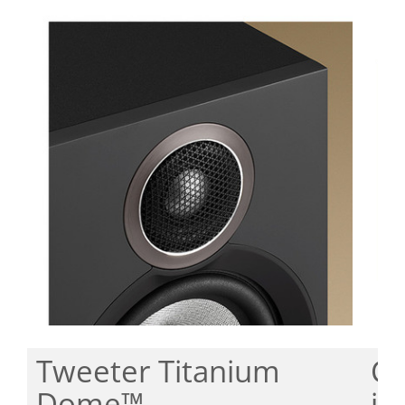
Tweeter Titanium
Co
Dome™
im