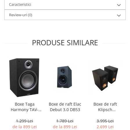
Caracteristici
Review-uri
(0)
PRODUSE SIMILARE
Boxe Taga
Boxe de raft Elac
Boxe de raft
Harmony TAV-
Debut 3.0 DB53
Klipsch
807B
Reference
Premiere RP-
1.299 Lei
1.789 Lei
3.995 Lei
600M II
de la 899 Lei
de la 899 Lei
2.699 Lei