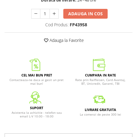
Durata de livrare:
24 - 48 ore
ADAUGA IN COS
Cod Produs:
FP43958
Adauga la Favorite
CEL MAI BUN PRET
CUMPARA IN RATE
Contacteaza-ne daca ai gasit un pret
Rate prin Raiffeisen, Card Avantaj,
mai bun!
BT, Unicredit, Garanti, TBI
SUPORT
LIVRARE GRATUITA
Asistenta la achizitie - telefon sau
La comenzi de peste 300 lei
email L-V 10:00 - 18:00