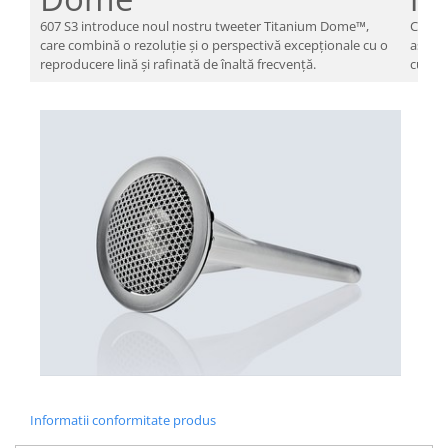
607 S3 introduce noul nostru tweeter Titanium Dome™,
Conect
care combină o rezoluție și o perspectivă excepționale cu o
aspect
reproducere lină și rafinată de înaltă frecvență.
curată
Informatii conformitate produs