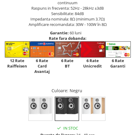
continuum
Raspuns in frecventa: 52Hz - 28kHz ±3dB
Sensibilitate: 84dB
Impedanta nominala: 8Ω (minimum 3.7Ω)
Amplificare recomandata: 30W - 100W în 8Ω
Garantie:
60 luni
Rate fara dobanda:
12 Rate
6 Rate
6 Rate
6 Rate
6 Rate
Raiffeisen
Card
Unicredit
BT
Garanti
Avantaj
Culoare
: Negru
IN STOC