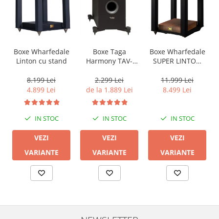
Boxe Wharfedale
Boxe Wharfedale
Boxe Taga
Linton cu stand
SUPER LINTON
Harmony TAV-
with Stand
607F
8.199 Lei
11.999 Lei
2.299 Lei
4.899 Lei
8.499 Lei
de la 1.889 Lei
IN STOC
IN STOC
IN STOC
VEZI
VEZI
VEZI
VARIANTE
VARIANTE
VARIANTE