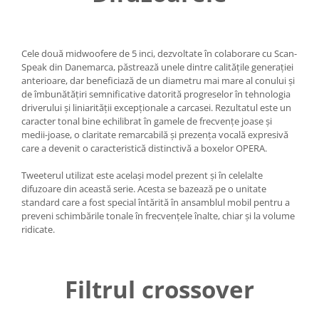
Cele două midwoofere de 5 inci, dezvoltate în colaborare cu Scan-
Speak din Danemarca, păstrează unele dintre calitățile generației
anterioare, dar beneficiază de un diametru mai mare al conului și
de îmbunătățiri semnificative datorită progreselor în tehnologia
driverului și liniarității excepționale a carcasei. Rezultatul este un
caracter tonal bine echilibrat în gamele de frecvențe joase și
medii-joase, o claritate remarcabilă și prezența vocală expresivă
care a devenit o caracteristică distinctivă a boxelor OPERA.
Tweeterul utilizat este același model prezent și în celelalte
difuzoare din această serie. Acesta se bazează pe o unitate
standard care a fost special întărită în ansamblul mobil pentru a
preveni schimbările tonale în frecvențele înalte, chiar și la volume
ridicate.
Filtrul crossover