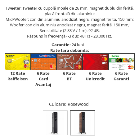
Tweeter: Tweeter cu cupolă moale de 26 mm, magnet dublu din ferită,
placă frontală din aluminiu;
Mid/Woofer: con din aluminiu anodizat negru, magnet ferită, 150 mm;
Woofer: con din aluminiu anodizat negru, magnet ferită, 150 mm;
Sensibilitate (2,83 V / 1 m): 92 dB;
Răspuns în frecvență (-3 dB): 48 Hz - 28.000 Hz.
Garantie:
24 luni
Rate fara dobanda:
12 Rate
6 Rate
6 Rate
6 Rate
6 Rate
Raiffeisen
Card
Unicredit
BT
Garanti
Avantaj
Culoare
: Rosewood