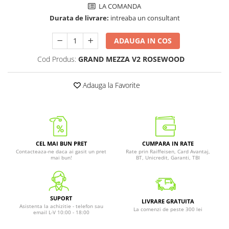
LA COMANDA
Durata de livrare:
intreaba un consultant
ADAUGA IN COS
Cod Produs:
GRAND MEZZA V2 ROSEWOOD
Adauga la Favorite
CEL MAI BUN PRET
CUMPARA IN RATE
Contacteaza-ne daca ai gasit un pret
Rate prin Raiffeisen, Card Avantaj,
mai bun!
BT, Unicredit, Garanti, TBI
SUPORT
LIVRARE GRATUITA
Asistenta la achizitie - telefon sau
La comenzi de peste 300 lei
email L-V 10:00 - 18:00