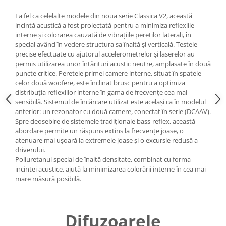
La fel ca celelalte modele din noua serie Classica V2, această
incintă acustică a fost proiectată pentru a minimiza reflexiile
interne și colorarea cauzată de vibrațiile pereților laterali, în
special având în vedere structura sa înaltă și verticală. Testele
precise efectuate cu ajutorul accelerometrelor și laserelor au
permis utilizarea unor întărituri acustic neutre, amplasate în două
puncte critice. Peretele primei camere interne, situat în spatele
celor două woofere, este înclinat brusc pentru a optimiza
distribuția reflexiilor interne în gama de frecvențe cea mai
sensibilă. Sistemul de încărcare utilizat este același ca în modelul
anterior: un rezonator cu două camere, conectat în serie (DCAAV).
Spre deosebire de sistemele tradiționale bass-reflex, această
abordare permite un răspuns extins la frecvențe joase, o
atenuare mai ușoară la extremele joase și o excursie redusă a
driverului.
Poliuretanul special de înaltă densitate, combinat cu forma
incintei acustice, ajută la minimizarea colorării interne în cea mai
mare măsură posibilă.
Difuzoarele