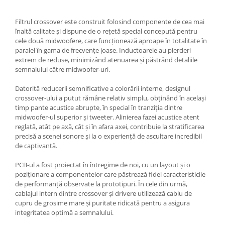
Filtrul crossover este construit folosind componente de cea mai
înaltă calitate și dispune de o rețetă special concepută pentru
cele două midwoofere, care funcționează aproape în totalitate în
paralel în gama de frecvențe joase. Inductoarele au pierderi
extrem de reduse, minimizând atenuarea și păstrând detaliile
semnalului către midwoofer-uri.
Datorită reducerii semnificative a colorării interne, designul
crossover-ului a putut rămâne relativ simplu, obținând în același
timp pante acustice abrupte, în special în tranziția dintre
midwoofer-ul superior și tweeter. Alinierea fazei acustice atent
reglată, atât pe axă, cât și în afara axei, contribuie la stratificarea
precisă a scenei sonore și la o experiență de ascultare incredibil
de captivantă.
PCB-ul a fost proiectat în întregime de noi, cu un layout și o
poziționare a componentelor care păstrează fidel caracteristicile
de performanță observate la prototipuri. În cele din urmă,
cablajul intern dintre crossover și drivere utilizează cablu de
cupru de grosime mare și puritate ridicată pentru a asigura
integritatea optimă a semnalului.