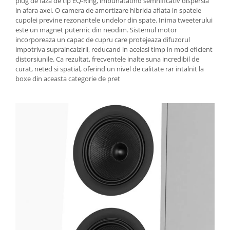
plug de faza de tip EQ-Ring, imbunatatind semnificativ dispersia
in afara axei. O camera de amortizare hibrida aflata in spatele
cupolei previne rezonantele undelor din spate. Inima tweeterului
este un magnet puternic din neodim. Sistemul motor
incorporeaza un capac de cupru care protejeaza difuzorul
impotriva supraincalzirii, reducand in acelasi timp in mod eficient
distorsiunile. Ca rezultat, frecventele inalte suna incredibil de
curat, neted si spatial, oferind un nivel de calitate rar intalnit la
boxe din aceasta categorie de pret