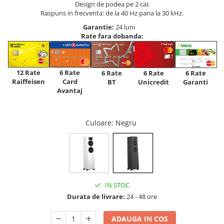
Design de podea pe 2 cai;
Raspuns in frecventa: de la 40 Hz pana la 30 kHz.
Garantie:
24 luni
Rate fara dobanda:
12 Rate
6 Rate
6 Rate
6 Rate
6 Rate
Raiffeisen
Card
Unicredit
BT
Garanti
Avantaj
Culoare
: Negru
IN STOC
Durata de livrare:
24 - 48 ore
ADAUGA IN COS