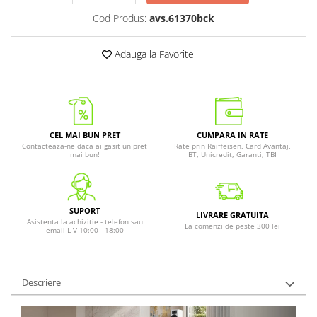
Cod Produs:
avs.61370bck
Adauga la Favorite
CEL MAI BUN PRET
CUMPARA IN RATE
Contacteaza-ne daca ai gasit un pret
Rate prin Raiffeisen, Card Avantaj,
mai bun!
BT, Unicredit, Garanti, TBI
SUPORT
LIVRARE GRATUITA
Asistenta la achizitie - telefon sau
La comenzi de peste 300 lei
email L-V 10:00 - 18:00
Descriere