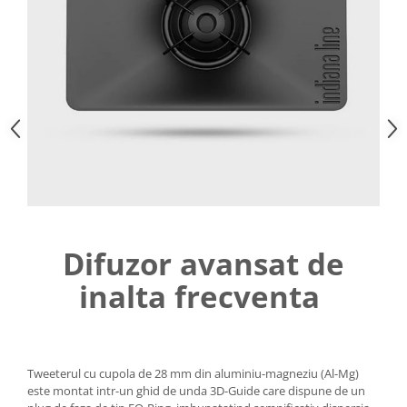
Difuzor avansat de
inalta frecventa
Tweeterul cu cupola de 28 mm din aluminiu-magneziu (Al-Mg)
este montat intr-un ghid de unda 3D-Guide care dispune de un