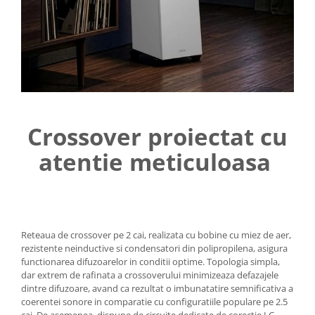
Crossover proiectat cu
atentie meticuloasa
Reteaua de crossover pe 2 cai, realizata cu bobine cu miez de aer,
rezistente neinductive si condensatori din polipropilena, asigura
functionarea difuzoarelor in conditii optime. Topologia simpla,
dar extrem de rafinata a crossoverului minimizeaza defazajele
dintre difuzoare, avand ca rezultat o imbunatatire semnificativa a
coerentei sonore in comparatie cu configuratiile populare pe 2.5