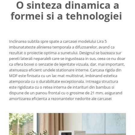
O sinteza dinamica a
formei si a tehnologiei
Inclinarea subtila spre spate a carcasei modelului Lira 5
imbunatateste alinierea temporala a difuzoarelor, avand ca
rezultat o proiectie optima a sunetului. Designul se bazeaza sur
pereti laterali neparaleli care se ingusteaza in sus, ceea ce nu doar
ca ofera boxei o senzatie de lejeritate vizuala, dar, mai important,
atenueaza eficient undele stationare interne. Carcasa rigida din
MDF este finisata cu un lac mat multistrat, imbinand estetica
atemporala cu o durabilitate exceptionala. Intreaga structura
este rigidizata cu o retea interna de intarituri din bambus si
dispune de un panou frontal cu o grosime de 21 mm, asigurand
amortizarea eficienta a rezonantelor nedorite ale carcasei