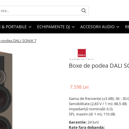
I & PORTABILE
ECHIPAMENTE DJ
ACCESORII AUDIO
R
e podea DALI SONIK 7
Boxe de podea DALI S
7.598 Lei
Gama de frecvențe (±3 dB): 36 - 30.
Sensibilitate (2,83 V / 1 m): 88,5 dB;
Impedanță nominală: 6 Ω;
SPL maxim (@ 1 m): 110 dB.
Garantie:
24 luni
Rate fara dobanda: