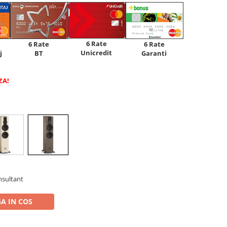
6 Rate
6 Rate
6 Rate
Unicredit
j
BT
Garanti
ZA!
nsultant
A IN COS