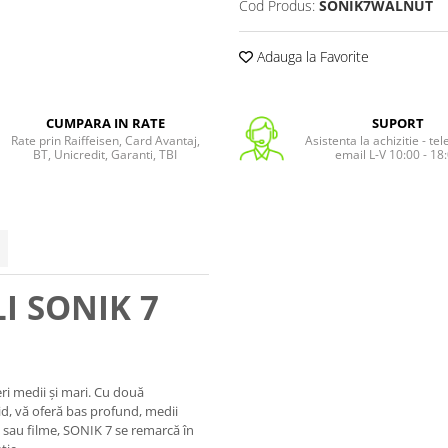
Cod Produs:
SONIK7WALNUT
Adauga la Favorite
CUMPARA IN RATE
SUPORT
Rate prin Raiffeisen, Card Avantaj,
Asistenta la achizitie - te
BT, Unicredit, Garanti, TBI
email L-V 10:00 - 18
I SONIK 7
ri medii și mari. Cu două
id, vă oferă bas profund, medii
ă sau filme, SONIK 7 se remarcă în