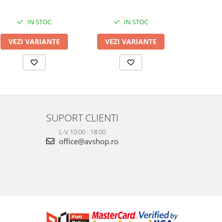
IN STOC
IN STOC
VEZI VARIANTE
VEZI VARIANTE
VEZI 
SUPORT CLIENTI
L-V 10:00 - 18:00
office@avshop.ro