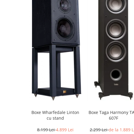
Boxe Wharfedale Linton
Boxe Taga Harmony TA
cu stand
607F
8.199 Lei
4.899 Lei
2.299 Lei
de la 1.889 L