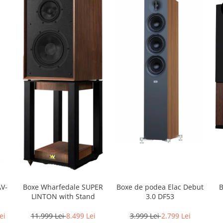
B
V-
Boxe Wharfedale SUPER
Boxe de podea Elac Debut
LINTON with Stand
3.0 DF53
ei
11.999 Lei
8.499 Lei
3.999 Lei
2.799 Lei