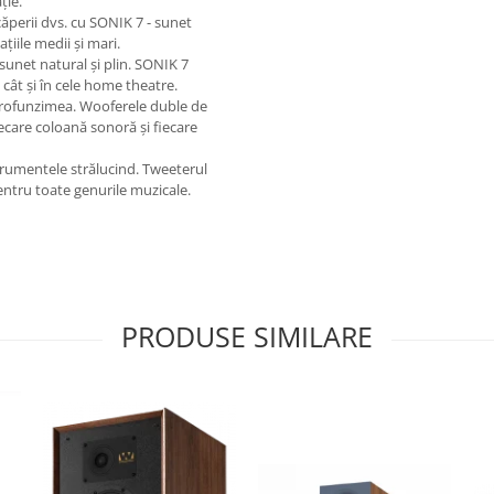
ție.
ăperii dvs. cu SONIK 7 - sunet
iile medii și mari.
 sunet natural și plin. SONIK 7
, cât și în cele home theatre.
 profunzimea. Wooferele duble de
iecare coloană sonoră și fiecare
nstrumentele strălucind. Tweeterul
pentru toate genurile muzicale.
PRODUSE SIMILARE