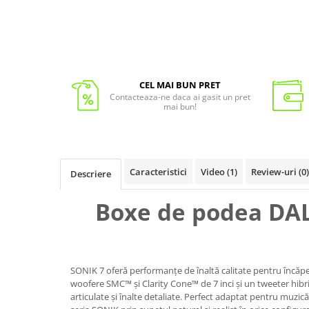
CEL MAI BUN PRET
Contacteaza-ne daca ai gasit un pret
mai bun!
Caracteristici
Video
(1)
Review-uri
(0)
Descriere
Boxe de podea DAL
SONIK 7 oferă performanțe de înaltă calitate pentru încăpe
woofere SMC™ și Clarity Cone™ de 7 inci și un tweeter hibr
articulate și înalte detaliate. Perfect adaptat pentru muzic