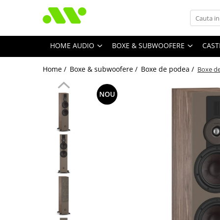
HOME AUDIO
BOXE & SUBWOOFERE
CAST
Home /
Boxe & subwoofere /
Boxe de podea /
Boxe d
NOU