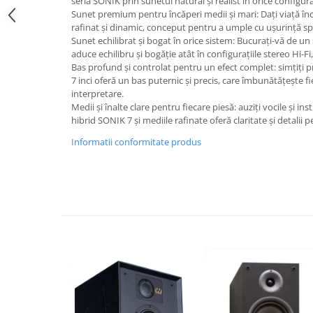
seria SONIK prin sunetul natural și realist în orice configura
Sunet premium pentru încăperi medii și mari: Dați viață înc
rafinat și dinamic, conceput pentru a umple cu ușurință spaț
Sunet echilibrat și bogat în orice sistem: Bucurați-vă de un
aduce echilibru și bogăție atât în configurațiile stereo Hi-Fi
Bas profund și controlat pentru un efect complet: simțiți
7 inci oferă un bas puternic și precis, care îmbunătățește f
interpretare.
Medii și înalte clare pentru fiecare piesă: auziți vocile și i
hibrid SONIK 7 și mediile rafinate oferă claritate și detalii 
Informatii conformitate produs