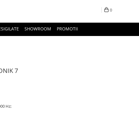
0
ESIGILATE
SHOWROOM
PROMOTII
ONIK 7
000 Hz;