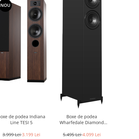
NOU
NOU
oxe de podea Indiana
Boxe de podea
Boxe de
Line TESI 5
Wharfedale Diamond
Harmony P
12.4i
3.999 Lei
3.199 Lei
5.495 Lei
4.099 Lei
4.899 Lei