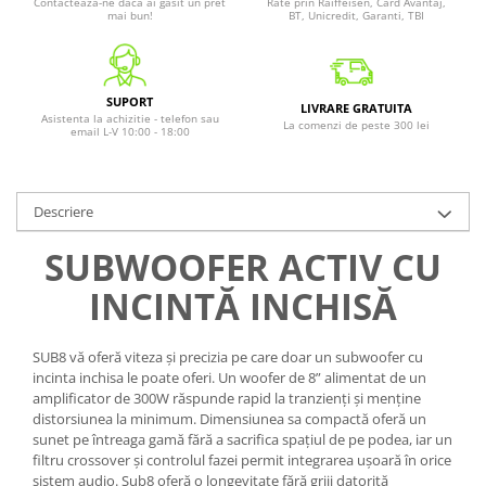
Contacteaza-ne daca ai gasit un pret
Rate prin Raiffeisen, Card Avantaj,
mai bun!
BT, Unicredit, Garanti, TBI
SUPORT
LIVRARE GRATUITA
Asistenta la achizitie - telefon sau
La comenzi de peste 300 lei
email L-V 10:00 - 18:00
Descriere
SUBWOOFER ACTIV CU
INCINTĂ INCHISĂ
SUB8 vă oferă viteza și precizia pe care doar un subwoofer cu
incinta inchisa le poate oferi. Un woofer de 8” alimentat de un
amplificator de 300W răspunde rapid la tranzienți și menține
distorsiunea la minimum. Dimensiunea sa compactă oferă un
sunet pe întreaga gamă fără a sacrifica spațiul de pe podea, iar un
filtru crossover și controlul fazei permit integrarea ușoară în orice
sistem audio. Sub8 oferă o longevitate fără griji datorită