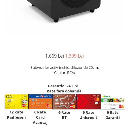
1.669 Lei
1.399 Lei
Subwoofer activ inchis, difuzor de 20cm;
Cabluri RCA;
Garantie:
24 luni
Rate fara dobanda:
12 Rate
6 Rate
6 Rate
6 Rate
6 Rate
Raiffeisen
Card
Unicredit
BT
Garanti
Avantaj