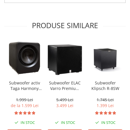
PRODUSE SIMILARE
Subwoofer activ
Subwoofer ELAC
Subwoofer
Taga Harmony
Varro Premium
Klipsch R-8SW
PLATINUM SW-10
PS500, 15inch,
v3
500W, 20Hz,
1.999 Lei
5.499 Lei
1.745 Lei
AutoEQ Black
de la 1.599 Lei
3.499 Lei
1.399 Lei
IN STOC
IN STOC
IN STOC