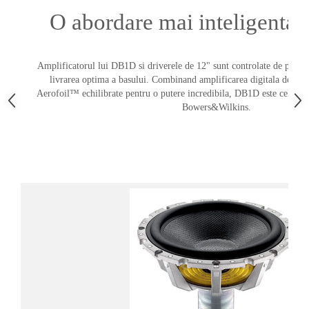
O abordare mai inteligenta 
Amplificatorul lui DB1D si driverele de 12" sunt controlate de proces
livrarea optima a basului. Combinand amplificarea digitala de 20
Aerofoil™ echilibrate pentru o putere incredibila, DB1D este cel ma
Bowers&Wilkins.