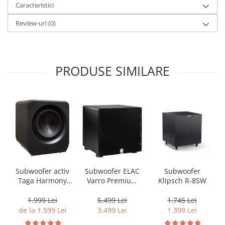
Caracteristici
Review-uri
(0)
PRODUSE SIMILARE
Subwoofer activ
Subwoofer ELAC
Subwoofer
Taga Harmony
Varro Premium
Klipsch R-8SW
PLATINUM SW-10
PS500, 15inch,
v3
500W, 20Hz,
1.999 Lei
5.499 Lei
1.745 Lei
AutoEQ Black
de la 1.599 Lei
3.499 Lei
1.399 Lei