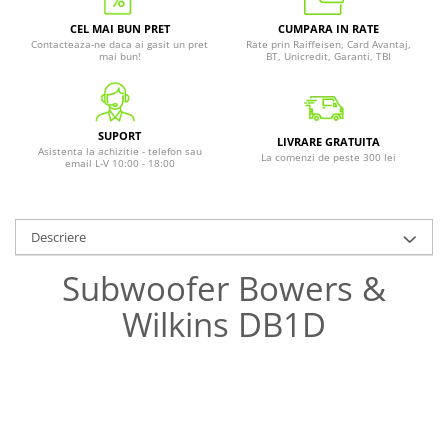
CEL MAI BUN PRET
CUMPARA IN RATE
Contacteaza-ne daca ai gasit un pret
Rate prin Raiffeisen, Card Avantaj,
mai bun!
BT, Unicredit, Garanti, TBI
SUPORT
LIVRARE GRATUITA
Asistenta la achizitie - telefon sau
La comenzi de peste 300 lei
email L-V 10:00 - 18:00
Descriere
Subwoofer Bowers &
Wilkins DB1D