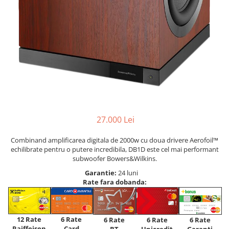
27.000 Lei
Combinand amplificarea digitala de 2000w cu doua drivere Aerofoil™
echilibrate pentru o putere incredibila, DB1D este cel mai performant
subwoofer Bowers&Wilkins.
Garantie:
24 luni
Rate fara dobanda:
12 Rate
6 Rate
6 Rate
6 Rate
6 Rate
Raiffeisen
Card
Unicredit
BT
Garanti