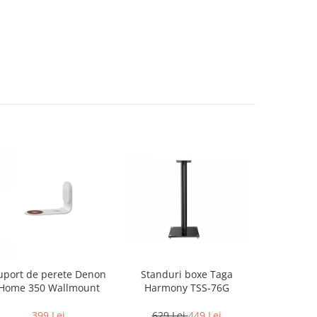
Standuri boxe Taga
uport de perete Denon
Stand Boxe
Harmony TSS-76G
Home 350 Wallmount
Kanto 
629 Lei
449 Lei
399 Lei
249 L