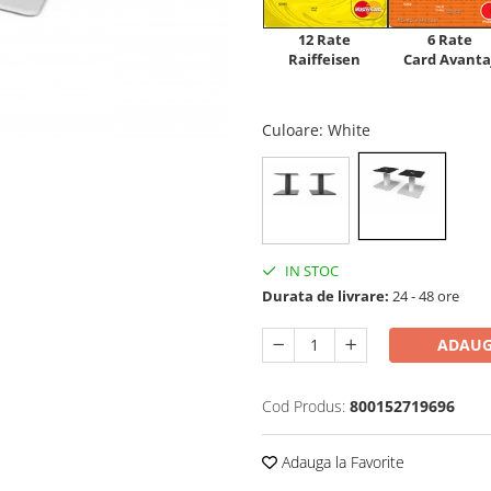
12 Rate
6 Rate
Raiffeisen
Card Avanta
Culoare
: White
IN STOC
Durata de livrare:
24 - 48 ore
ADAUG
Cod Produs:
800152719696
Adauga la Favorite