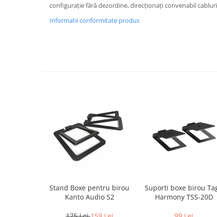
configurație fără dezordine, direcționați convenabil cabluril
Informatii conformitate produs
Stand Boxe pentru birou
Suporti boxe birou Ta
Kanto Audio S2
Harmony TSS-20D
175 Lei
159 Lei
99 Lei