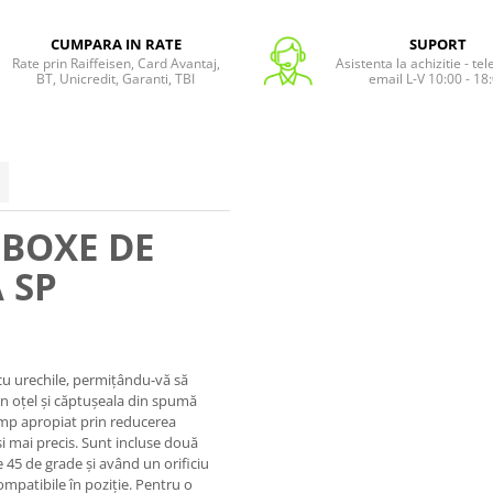
CUMPARA IN RATE
SUPORT
Rate prin Raiffeisen, Card Avantaj,
Asistenta la achizitie - te
BT, Unicredit, Garanti, TBI
email L-V 10:00 - 18
 BOXE DE
 SP
cu urechile, permițându-vă să
in oțel și căptușeala din spumă
âmp apropiat prin reducerea
și mai precis. Sunt incluse două
 45 de grade și având un orificiu
mpatibile în poziție. Pentru o