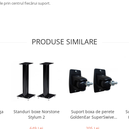
e prin centrul fiecărui suport.
PRODUSE SIMILARE
Suport boxa de perete
ga
Standuri boxe Norstone
S
GoldenEar SuperSwivel
Stylum 2
(pereche)
205 Lei
649 Lei