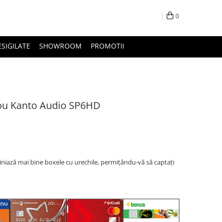
0
ESIGILATE
SHOWROOM
PROMOTII
rou Kanto Audio SP6HD
iniază mai bine boxele cu urechile, permițându-vă să captați