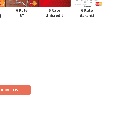
6 Rate
6 Rate
6 Rate
Unicredit
j
BT
Garanti
A IN COS