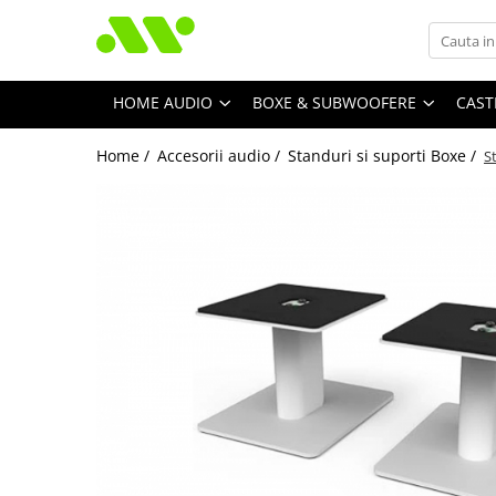
HOME AUDIO
BOXE & SUBWOOFERE
CAST
Home /
Accesorii audio /
Standuri si suporti Boxe /
S