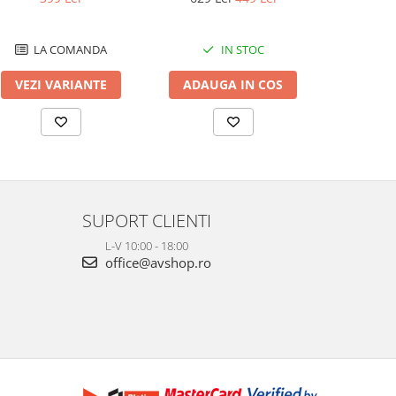
IN STOC
LA COMANDA
ADAUGA IN COS
VEZI VARIANTE
VEZI 
SUPORT CLIENTI
L-V 10:00 - 18:00
office@avshop.ro