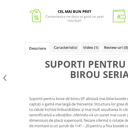
CEL MAI BUN PRET
Contacteaza-ne daca ai gasit un pret
mai bun!
Caracteristici
Video
(1)
Review-uri
(0)
Descriere
SUPORTI PENTRU
BIROU SERIA
Suportii pentru boxe de birou SP aliniază mai bine boxele 
captați o gamă mai largă de frecvențe. Structura lor grea d
cu celule închise îmbunătățesc și mai mult ascultarea în c
semnificativă a vibrațiilor, oferindu-vă un sunet mai curat 
dimensiuni de placă superioară, fiecare oferind o rotație de
de montare și un șurub de 1/4” – 20 pentru a fixa boxele co