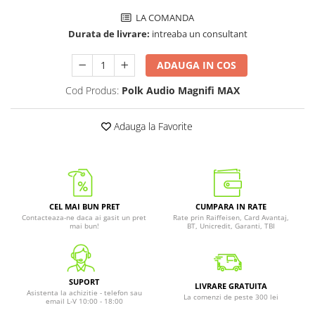
LA COMANDA
Durata de livrare:
intreaba un consultant
ADAUGA IN COS
Cod Produs:
Polk Audio Magnifi MAX
Adauga la Favorite
CEL MAI BUN PRET
CUMPARA IN RATE
Contacteaza-ne daca ai gasit un pret
Rate prin Raiffeisen, Card Avantaj,
mai bun!
BT, Unicredit, Garanti, TBI
SUPORT
LIVRARE GRATUITA
Asistenta la achizitie - telefon sau
La comenzi de peste 300 lei
email L-V 10:00 - 18:00