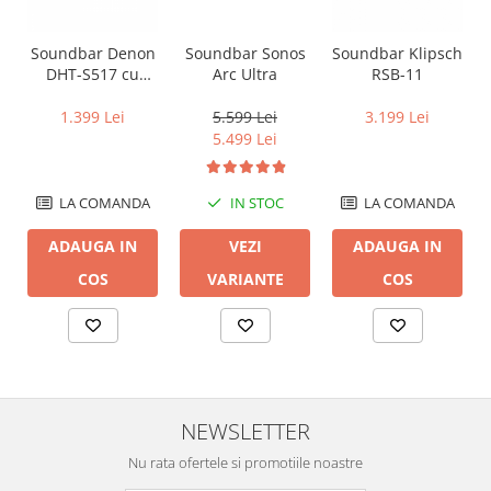
Soundbar Denon
Soundbar Sonos
Soundbar Klipsch
DHT-S517 cu
Arc Ultra
RSB-11
Dolby Atmos și
subwoofer
1.399 Lei
5.599 Lei
3.199 Lei
wireless
5.499 Lei
LA COMANDA
IN STOC
LA COMANDA
ADAUGA IN
VEZI
ADAUGA IN
COS
VARIANTE
COS
NEWSLETTER
Nu rata ofertele si promotiile noastre