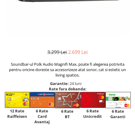
3.299 Lei
2.699 Lei
Soundbar-ul Polk Audio Magnifi Max, poate fi alegerea potrivita
pentru oricine doreste sa accesorizeze atat sonor, cat si estetic un
living spatios.
Garantie:
24 luni
Rate fara dobanda:
12 Rate
6 Rate
6 Rate
6 Rate
6 Rate
Raiffeisen
Card
Unicredit
BT
Garanti
Avantaj