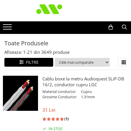
Toate Produsele
Afiseaza:
1-
21
din
3649
produse
FILTRE
Cablu boxe la metru Audioquest SLiP-DB
16/2, conductor cupru LGC
Material conductor
Cupru
Grosime Conductor
1.31mm
31 Lei
(1)
IN STOC