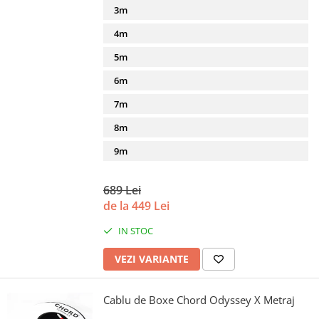
3m
4m
5m
6m
7m
8m
9m
689 Lei
de la 449 Lei
IN STOC
VEZI VARIANTE
Cablu de Boxe Chord Odyssey X Metraj