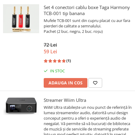
Set 4 conectori cablu boxe Taga Harmony
TCB-001 tip banana
Mufele TCB-001 sunt din cupru placat cu aur fara
pierderi de calitate a semnalului.
Pachet (2 buc. negru, 2 buc. roșu)
72 Lei
59 Lei
(1)
IN STOC
ADAUGA IN COS
Streamer Wiim Ultra
WiiM Ultra stabilește un nou punct de referință în
lumea streamerelor audio, datorită unui design
conceput pentru a oferi o experiență audio de
neegalat. Vă permite să vă bucurați de biblioteca
de muzică și de serviciile de streaming preferate
într-un mod perfect intuitiv, datorită în special