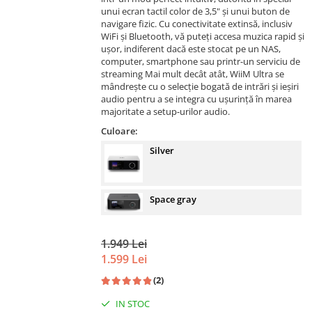
unui ecran tactil color de 3,5" și unui buton de
navigare fizic. Cu conectivitate extinsă, inclusiv
WiFi și Bluetooth, vă puteți accesa muzica rapid și
ușor, indiferent dacă este stocat pe un NAS,
computer, smartphone sau printr-un serviciu de
streaming Mai mult decât atât, WiiM Ultra se
mândrește cu o selecție bogată de intrări și ieșiri
audio pentru a se integra cu ușurință în marea
majoritate a setup-urilor audio.
Culoare:
Silver
Space gray
1.949 Lei
1.599 Lei
(2)
IN STOC