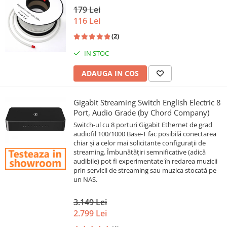
179 Lei
116 Lei
(2)
IN STOC
ADAUGA IN COS
Gigabit Streaming Switch English Electric 8
Port, Audio Grade (by Chord Company)
Switch-ul cu 8 porturi Gigabit Ethernet de grad
audiofil 100/1000 Base-T fac posibilă conectarea
chiar și a celor mai solicitante configurații de
streaming. Îmbunătățiri semnificative (adică
audibile) pot fi experimentate în redarea muzicii
prin servicii de streaming sau muzica stocată pe
un NAS.
3.149 Lei
2.799 Lei