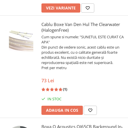
VEZI VARIANTE
Cablu Boxe Van Den Hul The Clearwater
(HalogenFree)
Cum spune si numele: "SUNETUL ESTE CURAT CA
APA"
Din punct de vedere sonic, acest cablu este un
produs excelent, cu o calitate generală foarte
echilibrată. Nu există nicio duritate și
reproducerea spațială este net superioară.
Pret per metru
73 Lei
(1)
IN STOC
ADAUGA IN COS
Boxa Q Acoustics QI65CB Background In-