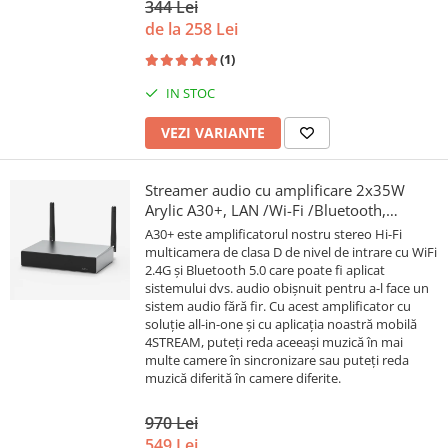
344 Lei
de la 258 Lei
(1)
IN STOC
VEZI VARIANTE
Streamer audio cu amplificare 2x35W
Arylic A30+, LAN /Wi-Fi /Bluetooth,
24bit/192kHz, Multiroom
A30+ este amplificatorul nostru stereo Hi-Fi
multicamera de clasa D de nivel de intrare cu WiFi
2.4G și Bluetooth 5.0 care poate fi aplicat
sistemului dvs. audio obișnuit pentru a-l face un
sistem audio fără fir. Cu acest amplificator cu
soluție all-in-one și cu aplicația noastră mobilă
4STREAM, puteți reda aceeași muzică în mai
multe camere în sincronizare sau puteți reda
muzică diferită în camere diferite.
970 Lei
549 Lei