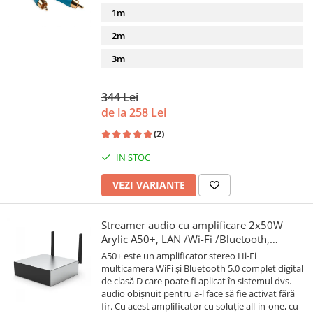
1m
2m
3m
344 Lei
de la 258 Lei
(2)
IN STOC
VEZI VARIANTE
Streamer audio cu amplificare 2x50W
Arylic A50+, LAN /Wi-Fi /Bluetooth,
24bit/192kHz, Multiroom
A50+ este un amplificator stereo Hi-Fi
multicamera WiFi și Bluetooth 5.0 complet digital
de clasă D care poate fi aplicat în sistemul dvs.
audio obișnuit pentru a-l face să fie activat fără
fir. Cu acest amplificator cu soluție all-in-one, cu