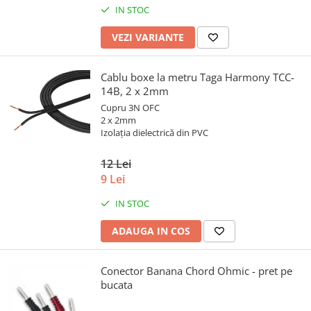
IN STOC
VEZI VARIANTE
Cablu boxe la metru Taga Harmony TCC-
14B, 2 x 2mm
Cupru 3N OFC
2 x 2mm
Izolația dielectrică din PVC
12 Lei
9 Lei
IN STOC
ADAUGA IN COS
Conector Banana Chord Ohmic - pret pe
bucata