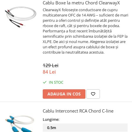
Cablu Boxe la metru Chord ClearwayX
ClearwayX folosește conductoare de cupru
multicatenare OFC de 14 AWG – suficient de mari
pentru a oferi control și definiție atât pentru
rboxe de raft, cât și pentru boxele de podea.
Performanța a fost recent îmbunătățită
semnificativ prin schimbarea izolației de la FEP la
XLPE. De aici și noul nume. Alegerea izolației are
un efect profund asupra cablului de boxe și
contribuie la neutralitatea acestuia.
129 Lei
84 Lei
IN STOC
ADAUGA IN COS
Cablu Interconect RCA Chord C-line
Lungime:
0.5m