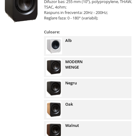
Difuzor bas: 255 mm (10”), polypropylene, THAW,
TSAC, 4ohm;
Raspuns in frecventa: 20Hz - 200Hz;
Reglare faza: 0 - 180° (variabil);
Culoare:
Alb
MODERN
WENGE
Negru
Oak
Walnut