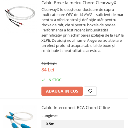
Cablu Boxe la metru Chord ClearwayX
ClearwayX folosește conductoare de cupru
multicatenare OFC de 14 AWG – suficient de mari
pentru a oferi control și definiție atât pentru
rboxe de raft, cât și pentru boxele de podea.
Performanța a fost recent îmbunătățită
semnificativ prin schimbarea izolației de la FEP la
XLPE. De aici și noul nume. Alegerea izolației are
un efect profund asupra cablului de boxe și
contribuie la neutralitatea acestuia.
129 Lei
84 Lei
IN STOC
ADAUGA IN COS
Cablu Interconect RCA Chord C-line
Lungime:
0.5m