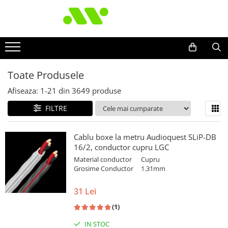
Toate Produsele
Afiseaza:
1-
21
din
3649
produse
FILTRE
Cablu boxe la metru Audioquest SLiP-DB
16/2, conductor cupru LGC
Material conductor
Cupru
Grosime Conductor
1.31mm
31 Lei
(1)
IN STOC