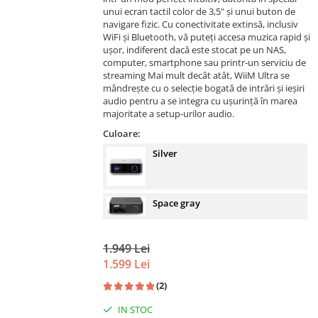
unui ecran tactil color de 3,5" și unui buton de
navigare fizic. Cu conectivitate extinsă, inclusiv
WiFi și Bluetooth, vă puteți accesa muzica rapid și
ușor, indiferent dacă este stocat pe un NAS,
computer, smartphone sau printr-un serviciu de
streaming Mai mult decât atât, WiiM Ultra se
mândrește cu o selecție bogată de intrări și ieșiri
audio pentru a se integra cu ușurință în marea
majoritate a setup-urilor audio.
Culoare:
Silver
Space gray
1.949 Lei
1.599 Lei
(2)
IN STOC