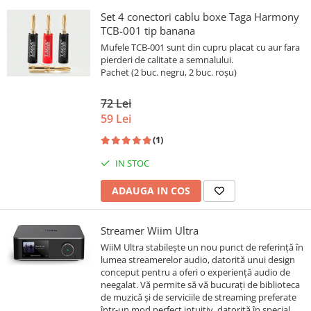
Set 4 conectori cablu boxe Taga Harmony
TCB-001 tip banana
Mufele TCB-001 sunt din cupru placat cu aur fara
pierderi de calitate a semnalului.
Pachet (2 buc. negru, 2 buc. roșu)
72 Lei
59 Lei
(1)
IN STOC
ADAUGA IN COS
Streamer Wiim Ultra
WiiM Ultra stabilește un nou punct de referință în
lumea streamerelor audio, datorită unui design
conceput pentru a oferi o experiență audio de
neegalat. Vă permite să vă bucurați de biblioteca
de muzică și de serviciile de streaming preferate
într-un mod perfect intuitiv, datorită în special