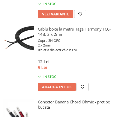
IN STOC
VEZI VARIANTE
Cablu boxe la metru Taga Harmony TCC-
14B, 2 x 2mm
Cupru 3N OFC
2 x 2mm
Izolația dielectrică din PVC
12 Lei
9 Lei
IN STOC
ADAUGA IN COS
Conector Banana Chord Ohmic - pret pe
bucata