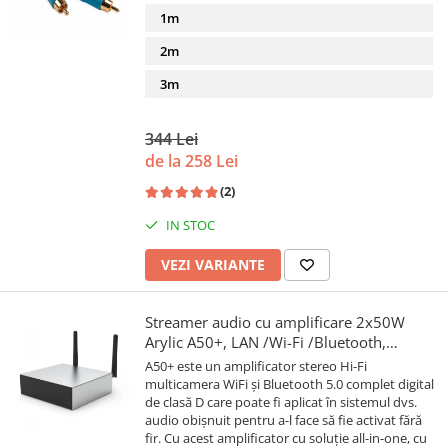
1m
2m
3m
344 Lei
de la 258 Lei
(2)
IN STOC
VEZI VARIANTE
Streamer audio cu amplificare 2x50W
Arylic A50+, LAN /Wi-Fi /Bluetooth,
24bit/192kHz, Multiroom
A50+ este un amplificator stereo Hi-Fi
multicamera WiFi și Bluetooth 5.0 complet digital
de clasă D care poate fi aplicat în sistemul dvs.
audio obișnuit pentru a-l face să fie activat fără
fir. Cu acest amplificator cu soluție all-in-one, cu