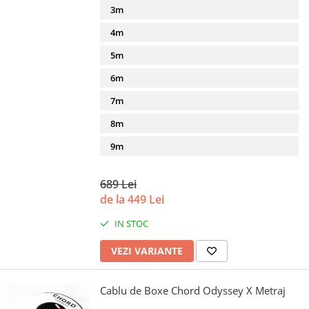
3m
4m
5m
6m
7m
8m
9m
689 Lei
de la 449 Lei
IN STOC
VEZI VARIANTE
Cablu de Boxe Chord Odyssey X Metraj