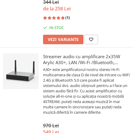
344 Lei
de la 258 Lei
(1)
IN STOC
VEZI VARIANTE
Streamer audio cu amplificare 2x35W
Arylic A30+, LAN /Wi-Fi /Bluetooth,
24bit/192kHz, Multiroom
A30+ este amplificatorul nostru stereo Hi-Fi
multicamera de clasa D de nivel de intrare cu WiFi
2.4G și Bluetooth 5.0 care poate fi aplicat
sistemului dvs. audio obișnuit pentru a-l face un
sistem audio fără fir. Cu acest amplificator cu
soluție all-in-one și cu aplicația noastră mobilă
4STREAM, puteți reda aceeași muzică în mai
multe camere în sincronizare sau puteți reda
muzică diferită în camere diferite.
970 Lei
549 Lei