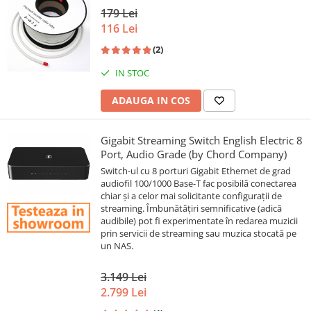
179 Lei
116 Lei
(2)
IN STOC
ADAUGA IN COS
Gigabit Streaming Switch English Electric 8
Port, Audio Grade (by Chord Company)
Switch-ul cu 8 porturi Gigabit Ethernet de grad
audiofil 100/1000 Base-T fac posibilă conectarea
chiar și a celor mai solicitante configurații de
streaming. Îmbunătățiri semnificative (adică
audibile) pot fi experimentate în redarea muzicii
prin servicii de streaming sau muzica stocată pe
un NAS.
3.149 Lei
2.799 Lei