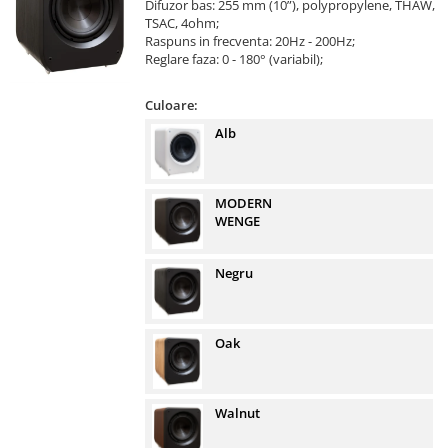
Difuzor bas: 255 mm (10”), polypropylene, THAW,
TSAC, 4ohm;
Raspuns in frecventa: 20Hz - 200Hz;
Reglare faza: 0 - 180° (variabil);
Culoare:
Alb
MODERN
WENGE
Negru
Oak
Walnut