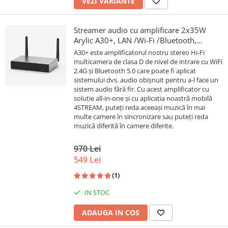
VEZI VARIANTE
Streamer audio cu amplificare 2x35W
Arylic A30+, LAN /Wi-Fi /Bluetooth,
24bit/192kHz, Multiroom
A30+ este amplificatorul nostru stereo Hi-Fi
multicamera de clasa D de nivel de intrare cu WiFi
2.4G și Bluetooth 5.0 care poate fi aplicat
sistemului dvs. audio obișnuit pentru a-l face un
sistem audio fără fir. Cu acest amplificator cu
soluție all-in-one și cu aplicația noastră mobilă
4STREAM, puteți reda aceeași muzică în mai
multe camere în sincronizare sau puteți reda
muzică diferită în camere diferite.
970 Lei
549 Lei
(1)
IN STOC
ADAUGA IN COS