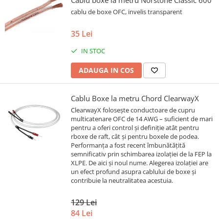
Cablu boxe la metru Norstone Classic 600
cablu de boxe OFC, invelis transparent
35 Lei
IN STOC
ADAUGA IN COS
Cablu Boxe la metru Chord ClearwayX
ClearwayX folosește conductoare de cupru
multicatenare OFC de 14 AWG – suficient de mari
pentru a oferi control și definiție atât pentru
rboxe de raft, cât și pentru boxele de podea.
Performanța a fost recent îmbunătățită
semnificativ prin schimbarea izolației de la FEP la
XLPE. De aici și noul nume. Alegerea izolației are
un efect profund asupra cablului de boxe și
contribuie la neutralitatea acestuia.
129 Lei
84 Lei