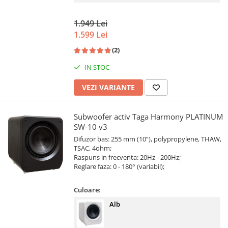
1.949 Lei
1.599 Lei
(2)
IN STOC
VEZI VARIANTE
Subwoofer activ Taga Harmony PLATINUM
SW-10 v3
Difuzor bas: 255 mm (10”), polypropylene, THAW,
TSAC, 4ohm;
Raspuns in frecventa: 20Hz - 200Hz;
Reglare faza: 0 - 180° (variabil);
Culoare:
Alb