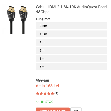
Cablu HDMI 2.1 8K-10K AudioQuest Pearl
48Gbps
Lungime:
0.6m
1.5m
1m
2m
3m
5m
199 Lei
de la 168 Lei
(1)
IN STOC