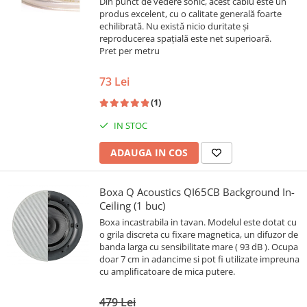
Din punct de vedere sonic, acest cablu este un
produs excelent, cu o calitate generală foarte
echilibrată. Nu există nicio duritate și
reproducerea spațială este net superioară.
Pret per metru
73 Lei
(1)
IN STOC
ADAUGA IN COS
Boxa Q Acoustics QI65CB Background In-
Ceiling (1 buc)
Boxa incastrabila in tavan. Modelul este dotat cu
o grila discreta cu fixare magnetica, un difuzor de
banda larga cu sensibilitate mare ( 93 dB ). Ocupa
doar 7 cm in adancime si pot fi utilizate impreuna
cu amplificatoare de mica putere.
479 Lei