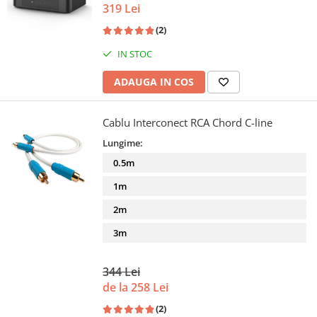
319 Lei
(2)
IN STOC
ADAUGA IN COS
Cablu Interconect RCA Chord C-line
Lungime:
0.5m
1m
2m
3m
344 Lei
de la 258 Lei
(2)