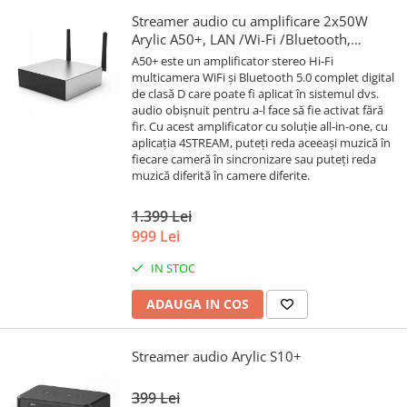
Streamer audio cu amplificare 2x50W
Arylic A50+, LAN /Wi-Fi /Bluetooth,
24bit/192kHz, Multiroom
A50+ este un amplificator stereo Hi-Fi
multicamera WiFi și Bluetooth 5.0 complet digital
de clasă D care poate fi aplicat în sistemul dvs.
audio obișnuit pentru a-l face să fie activat fără
fir. Cu acest amplificator cu soluție all-in-one, cu
aplicația 4STREAM, puteți reda aceeași muzică în
fiecare cameră în sincronizare sau puteți reda
muzică diferită în camere diferite.
1.399 Lei
999 Lei
IN STOC
ADAUGA IN COS
Streamer audio Arylic S10+
399 Lei