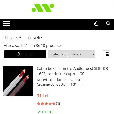
Toate Produsele
Afiseaza:
1-
21
din
3648
produse
FILTRE
Cablu boxe la metru Audioquest SLiP-DB
16/2, conductor cupru LGC
Material conductor
Cupru
Grosime Conductor
1.31mm
31 Lei
(1)
IN STOC