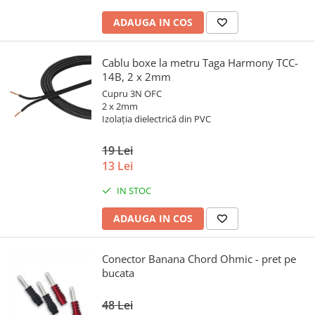
ADAUGA IN COS
Cablu boxe la metru Taga Harmony TCC-
14B, 2 x 2mm
Cupru 3N OFC
2 x 2mm
Izolația dielectrică din PVC
19 Lei
13 Lei
IN STOC
ADAUGA IN COS
Conector Banana Chord Ohmic - pret pe
bucata
48 Lei