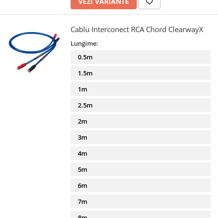
VEZI VARIANTE
Cablu Interconect RCA Chord ClearwayX
Lungime:
0.5m
1.5m
1m
2.5m
2m
3m
4m
5m
6m
7m
8m