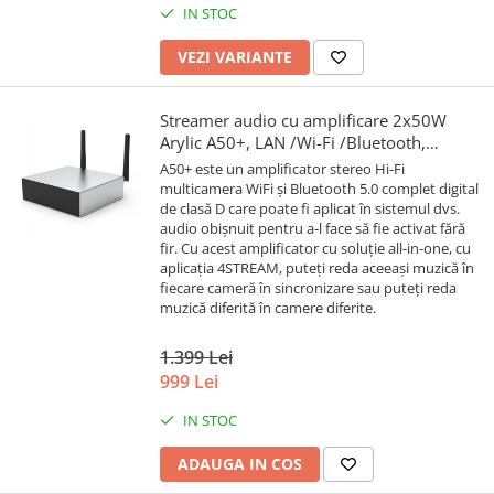
IN STOC
VEZI VARIANTE
Streamer audio cu amplificare 2x50W
Arylic A50+, LAN /Wi-Fi /Bluetooth,
24bit/192kHz, Multiroom
A50+ este un amplificator stereo Hi-Fi
multicamera WiFi și Bluetooth 5.0 complet digital
de clasă D care poate fi aplicat în sistemul dvs.
audio obișnuit pentru a-l face să fie activat fără
fir. Cu acest amplificator cu soluție all-in-one, cu
aplicația 4STREAM, puteți reda aceeași muzică în
fiecare cameră în sincronizare sau puteți reda
muzică diferită în camere diferite.
1.399 Lei
999 Lei
IN STOC
ADAUGA IN COS