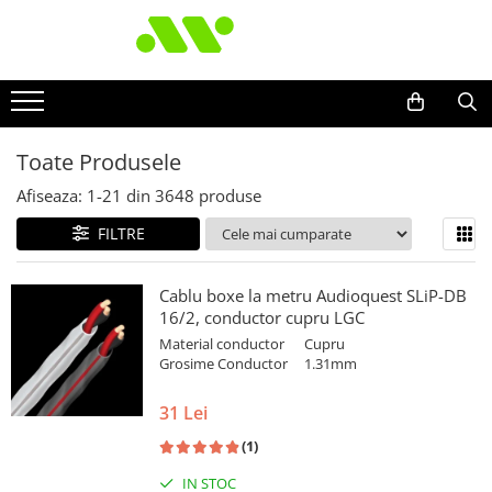
Toate Produsele
Afiseaza:
1-
21
din
3648
produse
FILTRE
Cablu boxe la metru Audioquest SLiP-DB
16/2, conductor cupru LGC
Material conductor
Cupru
Grosime Conductor
1.31mm
31 Lei
(1)
IN STOC