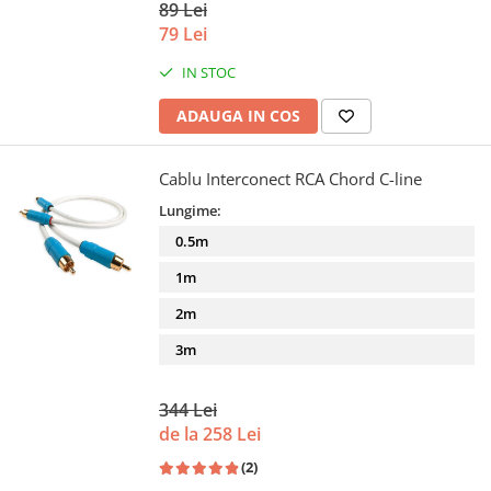
89 Lei
79 Lei
IN STOC
ADAUGA IN COS
Cablu Interconect RCA Chord C-line
Lungime:
0.5m
1m
2m
3m
344 Lei
de la 258 Lei
(2)