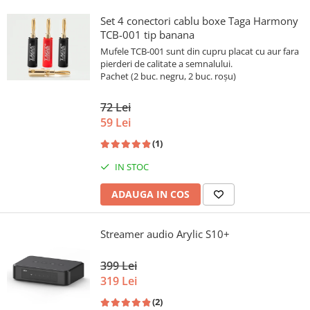
Set 4 conectori cablu boxe Taga Harmony
TCB-001 tip banana
Mufele TCB-001 sunt din cupru placat cu aur fara
pierderi de calitate a semnalului.
Pachet (2 buc. negru, 2 buc. roșu)
72 Lei
59 Lei
(1)
IN STOC
ADAUGA IN COS
Streamer audio Arylic S10+
399 Lei
319 Lei
(2)