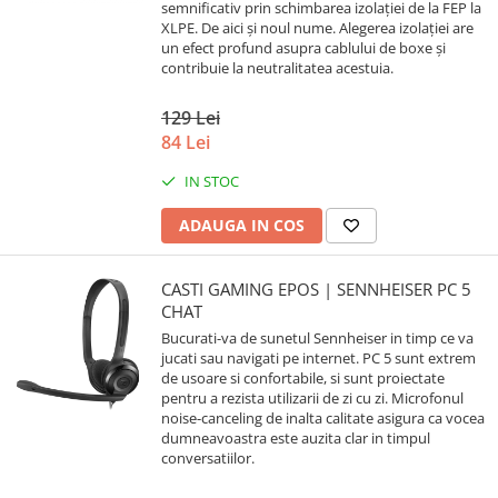
semnificativ prin schimbarea izolației de la FEP la
XLPE. De aici și noul nume. Alegerea izolației are
un efect profund asupra cablului de boxe și
contribuie la neutralitatea acestuia.
129 Lei
84 Lei
IN STOC
ADAUGA IN COS
CASTI GAMING EPOS | SENNHEISER PC 5
CHAT
Bucurati-va de sunetul Sennheiser in timp ce va
jucati sau navigati pe internet. PC 5 sunt extrem
de usoare si confortabile, si sunt proiectate
pentru a rezista utilizarii de zi cu zi. Microfonul
noise-canceling de inalta calitate asigura ca vocea
dumneavoastra este auzita clar in timpul
conversatiilor.