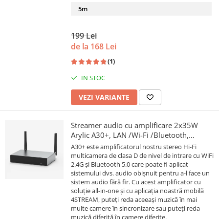
5m
199 Lei
de la 168 Lei
(1)
IN STOC
VEZI VARIANTE
Streamer audio cu amplificare 2x35W
Arylic A30+, LAN /Wi-Fi /Bluetooth,
24bit/192kHz, Multiroom
A30+ este amplificatorul nostru stereo Hi-Fi
multicamera de clasa D de nivel de intrare cu WiFi
2.4G și Bluetooth 5.0 care poate fi aplicat
sistemului dvs. audio obișnuit pentru a-l face un
sistem audio fără fir. Cu acest amplificator cu
soluție all-in-one și cu aplicația noastră mobilă
4STREAM, puteți reda aceeași muzică în mai
multe camere în sincronizare sau puteți reda
muzică diferită în camere diferite.