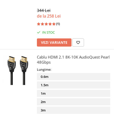
344 Lei
de la 258 Lei
(1)
IN STOC
VEZI VARIANTE
Cablu HDMI 2.1 8K-10K AudioQuest Pearl
48Gbps
Lungime:
0.6m
1.5m
1m
2m
3m