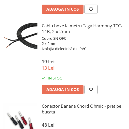
ADAUGA IN COS
Cablu boxe la metru Taga Harmony TCC-
14B, 2 x 2mm
Cupru 3N OFC
2 x 2mm
Izolația dielectrică din PVC
19 Lei
13 Lei
IN STOC
ADAUGA IN COS
Conector Banana Chord Ohmic - pret pe
bucata
48 Lei