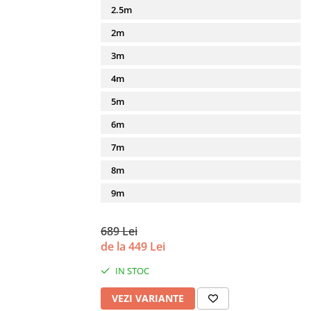
2.5m
2m
3m
4m
5m
6m
7m
8m
9m
689 Lei
de la 449 Lei
IN STOC
VEZI VARIANTE