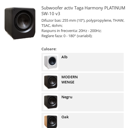
Subwoofer activ Taga Harmony PLATINUM
SW-10 v3
Difuzor bas: 255 mm (10”), polypropylene, THAW,
TSAC, 4ohm;
Raspuns in frecventa: 20Hz - 200Hz;
Reglare faza: 0 - 180° (variabil);
Culoare:
Alb
MODERN
WENGE
Negru
Oak