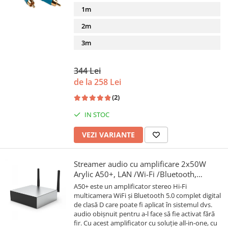
1m
2m
3m
344 Lei
de la 258 Lei
(2)
IN STOC
VEZI VARIANTE
Streamer audio cu amplificare 2x50W
Arylic A50+, LAN /Wi-Fi /Bluetooth,
24bit/192kHz, Multiroom
A50+ este un amplificator stereo Hi-Fi
multicamera WiFi și Bluetooth 5.0 complet digital
de clasă D care poate fi aplicat în sistemul dvs.
audio obișnuit pentru a-l face să fie activat fără
fir. Cu acest amplificator cu soluție all-in-one, cu