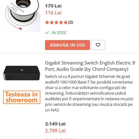
179 Lei
116 Lei
(2)
IN STOC
ADAUGA IN COS
Gigabit Streaming Switch English Electric 8
Port, Audio Grade (by Chord Company)
Switch-ul cu 8 porturi Gigabit Ethernet de grad
audiofil 100/1000 Base-T fac posibilă conectarea
chiar și a celor mai solicitante configurații de
streaming. Îmbunătățiri semnificative (adică
audibile) pot fi experimentate în redarea muzicii
prin servicii de streaming sau muzica stocată pe
un NAS.
3.149 Lei
2.799 Lei