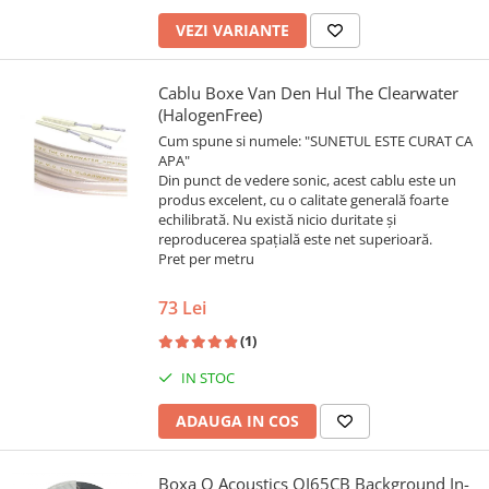
VEZI VARIANTE
Cablu Boxe Van Den Hul The Clearwater
(HalogenFree)
Cum spune si numele: "SUNETUL ESTE CURAT CA
APA"
Din punct de vedere sonic, acest cablu este un
produs excelent, cu o calitate generală foarte
echilibrată. Nu există nicio duritate și
reproducerea spațială este net superioară.
Pret per metru
73 Lei
(1)
IN STOC
ADAUGA IN COS
Boxa Q Acoustics QI65CB Background In-