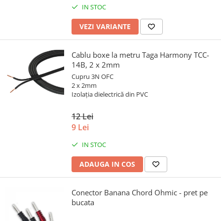
IN STOC
VEZI VARIANTE
Cablu boxe la metru Taga Harmony TCC-
14B, 2 x 2mm
Cupru 3N OFC
2 x 2mm
Izolația dielectrică din PVC
12 Lei
9 Lei
IN STOC
ADAUGA IN COS
Conector Banana Chord Ohmic - pret pe
bucata