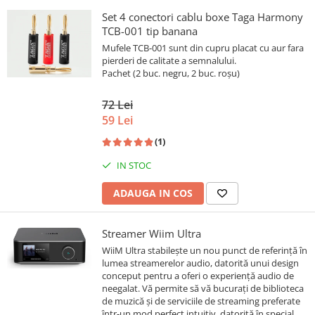
Set 4 conectori cablu boxe Taga Harmony
TCB-001 tip banana
Mufele TCB-001 sunt din cupru placat cu aur fara
pierderi de calitate a semnalului.
Pachet (2 buc. negru, 2 buc. roșu)
72 Lei
59 Lei
(1)
IN STOC
ADAUGA IN COS
Streamer Wiim Ultra
WiiM Ultra stabilește un nou punct de referință în
lumea streamerelor audio, datorită unui design
conceput pentru a oferi o experiență audio de
neegalat. Vă permite să vă bucurați de biblioteca
de muzică și de serviciile de streaming preferate
într-un mod perfect intuitiv, datorită în special