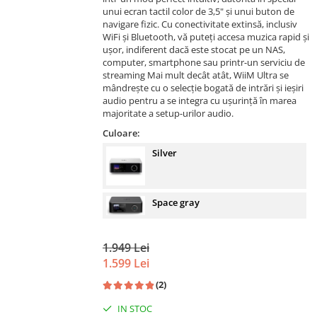
unui ecran tactil color de 3,5" și unui buton de
navigare fizic. Cu conectivitate extinsă, inclusiv
WiFi și Bluetooth, vă puteți accesa muzica rapid și
ușor, indiferent dacă este stocat pe un NAS,
computer, smartphone sau printr-un serviciu de
streaming Mai mult decât atât, WiiM Ultra se
mândrește cu o selecție bogată de intrări și ieșiri
audio pentru a se integra cu ușurință în marea
majoritate a setup-urilor audio.
Culoare:
Silver
Space gray
1.949 Lei
1.599 Lei
(2)
IN STOC