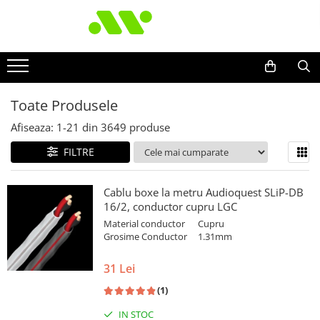
Toate Produsele
Afiseaza:
1-
21
din
3649
produse
FILTRE
Cablu boxe la metru Audioquest SLiP-DB
16/2, conductor cupru LGC
Material conductor
Cupru
Grosime Conductor
1.31mm
31 Lei
(1)
IN STOC