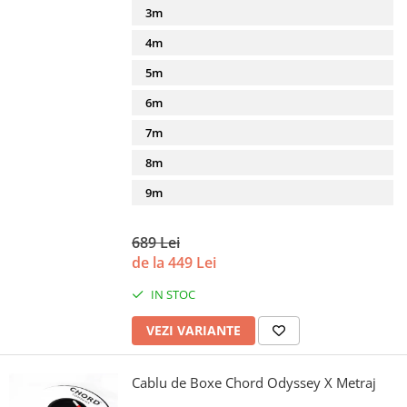
3m
4m
5m
6m
7m
8m
9m
689 Lei
de la 449 Lei
IN STOC
VEZI VARIANTE
Cablu de Boxe Chord Odyssey X Metraj