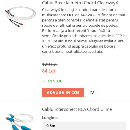
Cablu Boxe la metru Chord ClearwayX
ClearwayX folosește conductoare de cupru
multicatenare OFC de 14 AWG – suficient de mari
pentru a oferi control și definiție atât pentru
rboxe de raft, cât și pentru boxele de podea.
Performanța a fost recent îmbunătățită
semnificativ prin schimbarea izolației de la FEP la
XLPE. De aici și noul nume. Alegerea izolației are
un efect profund asupra cablului de boxe și
contribuie la neutralitatea acestuia.
129 Lei
84 Lei
IN STOC
ADAUGA IN COS
Cablu Interconect RCA Chord C-line
Lungime:
0.5m