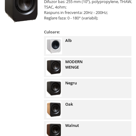
Difuzor bas: 255 mm (10”), polypropylene, THAW,
TSAC, 4ohm;
Raspuns in frecventa: 20Hz - 200Hz;
Reglare faza: 0 - 180° (variabil);
Culoare:
Alb
MODERN
WENGE
Negru
Oak
Walnut