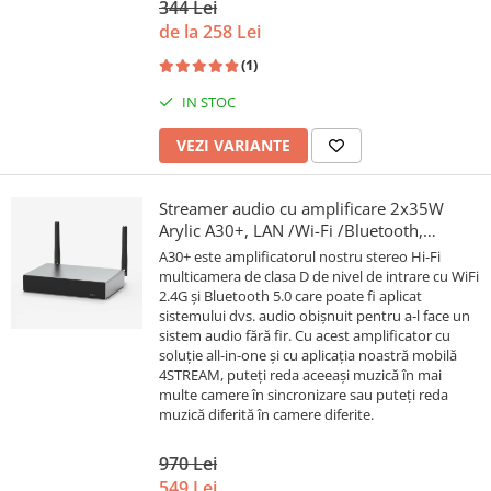
344 Lei
de la 258 Lei
(1)
IN STOC
VEZI VARIANTE
Streamer audio cu amplificare 2x35W
Arylic A30+, LAN /Wi-Fi /Bluetooth,
24bit/192kHz, Multiroom
A30+ este amplificatorul nostru stereo Hi-Fi
multicamera de clasa D de nivel de intrare cu WiFi
2.4G și Bluetooth 5.0 care poate fi aplicat
sistemului dvs. audio obișnuit pentru a-l face un
sistem audio fără fir. Cu acest amplificator cu
soluție all-in-one și cu aplicația noastră mobilă
4STREAM, puteți reda aceeași muzică în mai
multe camere în sincronizare sau puteți reda
muzică diferită în camere diferite.
970 Lei
549 Lei