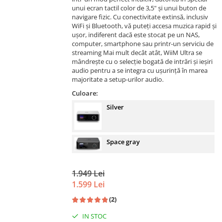
unui ecran tactil color de 3,5" și unui buton de
navigare fizic. Cu conectivitate extinsă, inclusiv
WiFi și Bluetooth, vă puteți accesa muzica rapid și
ușor, indiferent dacă este stocat pe un NAS,
computer, smartphone sau printr-un serviciu de
streaming Mai mult decât atât, WiiM Ultra se
mândrește cu o selecție bogată de intrări și ieșiri
audio pentru a se integra cu ușurință în marea
majoritate a setup-urilor audio.
Culoare:
Silver
Space gray
1.949 Lei
1.599 Lei
(2)
IN STOC