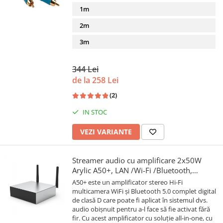
1m
2m
3m
344 Lei
de la 258 Lei
(2)
IN STOC
VEZI VARIANTE
Streamer audio cu amplificare 2x50W
Arylic A50+, LAN /Wi-Fi /Bluetooth,
24bit/192kHz, Multiroom
A50+ este un amplificator stereo Hi-Fi
multicamera WiFi și Bluetooth 5.0 complet digital
de clasă D care poate fi aplicat în sistemul dvs.
audio obișnuit pentru a-l face să fie activat fără
fir. Cu acest amplificator cu soluție all-in-one, cu