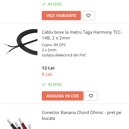
IN STOC
VEZI VARIANTE
Cablu boxe la metru Taga Harmony TCC-
14B, 2 x 2mm
Cupru 3N OFC
2 x 2mm
Izolația dielectrică din PVC
12 Lei
9 Lei
IN STOC
ADAUGA IN COS
Conector Banana Chord Ohmic - pret pe
bucata