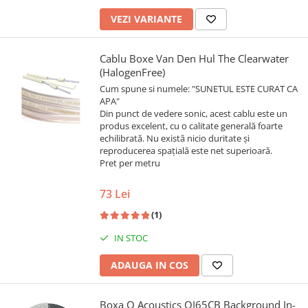
VEZI VARIANTE
Cablu Boxe Van Den Hul The Clearwater
(HalogenFree)
Cum spune si numele: "SUNETUL ESTE CURAT CA
APA"
Din punct de vedere sonic, acest cablu este un
produs excelent, cu o calitate generală foarte
echilibrată. Nu există nicio duritate și
reproducerea spațială este net superioară.
Pret per metru
73 Lei
(1)
IN STOC
ADAUGA IN COS
Boxa Q Acoustics QI65CB Background In-