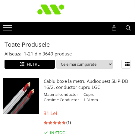
Toate Produsele
Afiseaza:
1-
21
din
3649
produse
FILTRE
Cablu boxe la metru Audioquest SLiP-DB
16/2, conductor cupru LGC
Material conductor
Cupru
Grosime Conductor
1.31mm
31 Lei
(1)
IN STOC