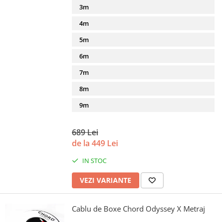
3m
4m
5m
6m
7m
8m
9m
689 Lei
de la 449 Lei
IN STOC
VEZI VARIANTE
Cablu de Boxe Chord Odyssey X Metraj