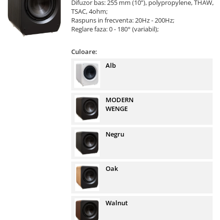
Difuzor bas: 255 mm (10”), polypropylene, THAW,
TSAC, 4ohm;
Raspuns in frecventa: 20Hz - 200Hz;
Reglare faza: 0 - 180° (variabil);
Culoare:
Alb
MODERN
WENGE
Negru
Oak
Walnut