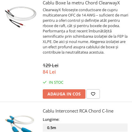
Cablu Boxe la metru Chord ClearwayX
ClearwayX folosește conductoare de cupru
multicatenare OFC de 14 AWG – suficient de mari
pentru a oferi control și definiție atât pentru
rboxe de raft, cât și pentru boxele de podea.
Performanța a fost recent îmbunătățită
semnificativ prin schimbarea izolației de la FEP la
XLPE. De aici și noul nume. Alegerea izolației are
un efect profund asupra cablului de boxe și
contribuie la neutralitatea acestuia.
129 Lei
84 Lei
IN STOC
ADAUGA IN COS
Cablu Interconect RCA Chord C-line
Lungime:
0.5m