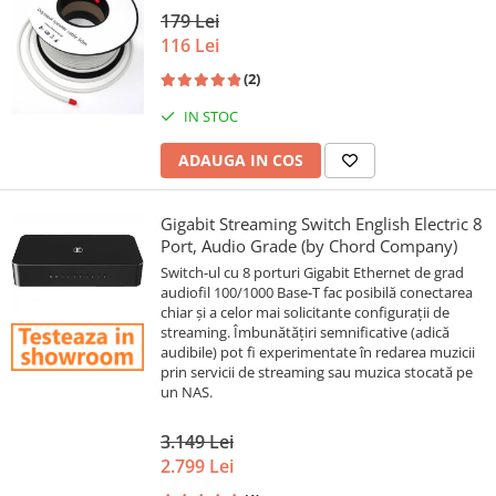
179 Lei
116 Lei
(2)
IN STOC
ADAUGA IN COS
Gigabit Streaming Switch English Electric 8
Port, Audio Grade (by Chord Company)
Switch-ul cu 8 porturi Gigabit Ethernet de grad
audiofil 100/1000 Base-T fac posibilă conectarea
chiar și a celor mai solicitante configurații de
streaming. Îmbunătățiri semnificative (adică
audibile) pot fi experimentate în redarea muzicii
prin servicii de streaming sau muzica stocată pe
un NAS.
3.149 Lei
2.799 Lei