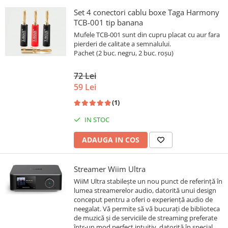
Set 4 conectori cablu boxe Taga Harmony
TCB-001 tip banana
Mufele TCB-001 sunt din cupru placat cu aur fara
pierderi de calitate a semnalului.
Pachet (2 buc. negru, 2 buc. roșu)
72 Lei
59 Lei
(1)
IN STOC
ADAUGA IN COS
Streamer Wiim Ultra
WiiM Ultra stabilește un nou punct de referință în
lumea streamerelor audio, datorită unui design
conceput pentru a oferi o experiență audio de
neegalat. Vă permite să vă bucurați de biblioteca
de muzică și de serviciile de streaming preferate
într-un mod perfect intuitiv, datorită în special