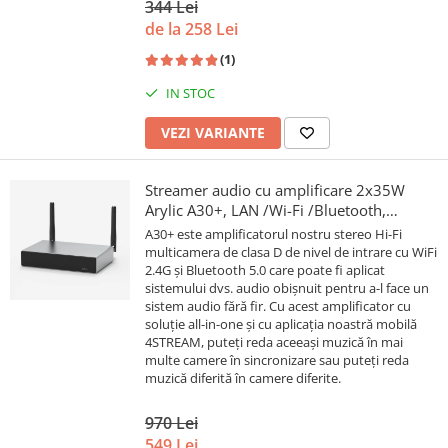
344 Lei
de la 258 Lei
(1)
IN STOC
VEZI VARIANTE
Streamer audio cu amplificare 2x35W
Arylic A30+, LAN /Wi-Fi /Bluetooth,
24bit/192kHz, Multiroom
A30+ este amplificatorul nostru stereo Hi-Fi
multicamera de clasa D de nivel de intrare cu WiFi
2.4G și Bluetooth 5.0 care poate fi aplicat
sistemului dvs. audio obișnuit pentru a-l face un
sistem audio fără fir. Cu acest amplificator cu
soluție all-in-one și cu aplicația noastră mobilă
4STREAM, puteți reda aceeași muzică în mai
multe camere în sincronizare sau puteți reda
muzică diferită în camere diferite.
970 Lei
549 Lei