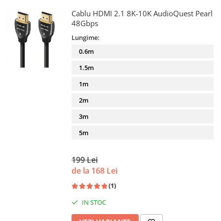
Cablu HDMI 2.1 8K-10K AudioQuest Pearl
48Gbps
Lungime:
0.6m
1.5m
1m
2m
3m
5m
199 Lei
de la 168 Lei
(1)
IN STOC