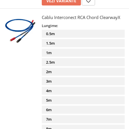
VEZI VARIANTE
Cablu Interconect RCA Chord ClearwayX
Lungime:
0.5m
1.5m
1m
2.5m
2m
3m
4m
5m
6m
7m
8m