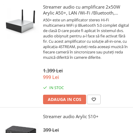
Streamer audio cu amplificare 2x50W
Arylic A50+, LAN /Wi-Fi /Bluetooth,
24bit/192kHz, Multiroom
A50+ este un amplificator stereo Hi-Fi
multicamera WiFi și Bluetooth 5.0 complet digital
de clasă D care poate fi aplicat în sistemul dvs.
audio obișnuit pentru a-l face să fie activat fără
fir. Cu acest amplificator cu soluție all-in-one, cu
aplicația 4STREAM, puteți reda aceeași muzică în
fiecare cameră în sincronizare sau puteți reda
muzică diferită în camere diferite.
1.399 Lei
999 Lei
IN STOC
ADAUGA IN COS
Streamer audio Arylic S10+
399 Lei