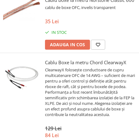
Cablu boxe la metru Norstone Classic 600
cablu de boxe OFC, invelis transparent
35 Lei
IN STOC
ADAUGA IN COS
Cablu Boxe la metru Chord ClearwayX
ClearwayX folosește conductoare de cupru
multicatenare OFC de 14 AWG – suficient de mari
pentru a oferi control și definiție atât pentru
rboxe de raft, cât și pentru boxele de podea.
Performanța a fost recent îmbunătățită
semnificativ prin schimbarea izolației de la FEP la
XLPE. De aici și noul nume. Alegerea izolației are
un efect profund asupra cablului de boxe și
contribuie la neutralitatea acestuia.
129 Lei
84 Lei