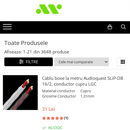
Toate Produsele
Afiseaza:
1-
21
din
3648
produse
FILTRE
Cablu boxe la metru Audioquest SLiP-DB
16/2, conductor cupru LGC
Material conductor
Cupru
Grosime Conductor
1.31mm
31 Lei
(1)
IN STOC