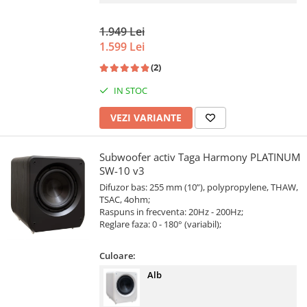
1.949 Lei
1.599 Lei
(2)
IN STOC
VEZI VARIANTE
Subwoofer activ Taga Harmony PLATINUM
SW-10 v3
Difuzor bas: 255 mm (10”), polypropylene, THAW,
TSAC, 4ohm;
Raspuns in frecventa: 20Hz - 200Hz;
Reglare faza: 0 - 180° (variabil);
Culoare:
Alb