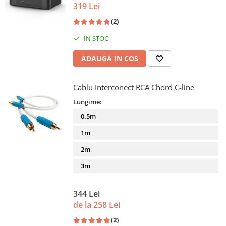
319 Lei
(2)
IN STOC
ADAUGA IN COS
Cablu Interconect RCA Chord C-line
Lungime:
0.5m
1m
2m
3m
344 Lei
de la 258 Lei
(2)