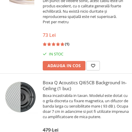
Din punct de vedere sonic, acest cablu este un
produs excelent, cu o calitate generală foarte
echilibrată. Nu există nicio duritate și
reproducerea spațială este net superioară.
Pret per metru
73 Lei
(1)
IN STOC
ADAUGA IN COS
Boxa Q Acoustics QI65CB Background In-
Ceiling (1 buc)
Boxa incastrabila in tavan. Modelul este dotat cu
o grila discreta cu fixare magnetica, un difuzor de
banda larga cu sensibilitate mare ( 93 dB ). Ocupa
doar 7 cm in adancime si pot fi utilizate impreuna
cu amplificatoare de mica putere.
479 Lei