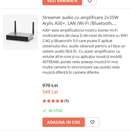
VEZI VARIANTE
Streamer audio cu amplificare 2x35W
Arylic A30+, LAN /Wi-Fi /Bluetooth,
24bit/192kHz, Multiroom
A30+ este amplificatorul nostru stereo Hi-Fi
multicamera de clasa D de nivel de intrare cu WiFi
2.4G și Bluetooth 5.0 care poate fi aplicat
sistemului dvs. audio obișnuit pentru a-l face un
sistem audio fără fir. Cu acest amplificator cu
soluție all-in-one și cu aplicația noastră mobilă
4STREAM, puteți reda aceeași muzică în mai
multe camere în sincronizare sau puteți reda
muzică diferită în camere diferite.
970 Lei
549 Lei
(1)
IN STOC
ADAUGA IN COS