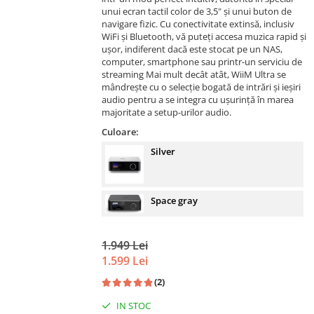
unui ecran tactil color de 3,5" și unui buton de
navigare fizic. Cu conectivitate extinsă, inclusiv
WiFi și Bluetooth, vă puteți accesa muzica rapid și
ușor, indiferent dacă este stocat pe un NAS,
computer, smartphone sau printr-un serviciu de
streaming Mai mult decât atât, WiiM Ultra se
mândrește cu o selecție bogată de intrări și ieșiri
audio pentru a se integra cu ușurință în marea
majoritate a setup-urilor audio.
Culoare:
Silver
Space gray
1.949 Lei
1.599 Lei
(2)
IN STOC