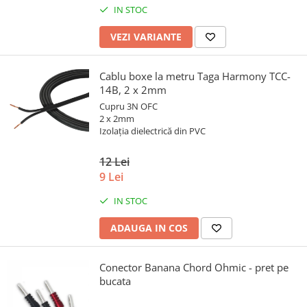
IN STOC
VEZI VARIANTE
Cablu boxe la metru Taga Harmony TCC-
14B, 2 x 2mm
Cupru 3N OFC
2 x 2mm
Izolația dielectrică din PVC
12 Lei
9 Lei
IN STOC
ADAUGA IN COS
Conector Banana Chord Ohmic - pret pe
bucata