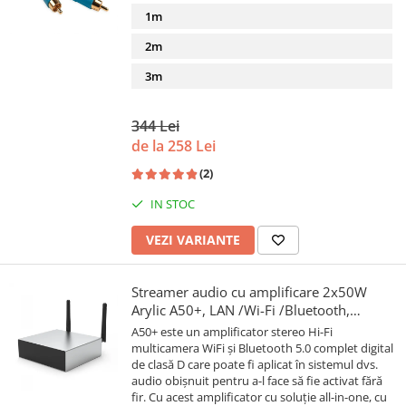
1m
2m
3m
344 Lei
de la 258 Lei
(2)
IN STOC
VEZI VARIANTE
Streamer audio cu amplificare 2x50W
Arylic A50+, LAN /Wi-Fi /Bluetooth,
24bit/192kHz, Multiroom
A50+ este un amplificator stereo Hi-Fi
multicamera WiFi și Bluetooth 5.0 complet digital
de clasă D care poate fi aplicat în sistemul dvs.
audio obișnuit pentru a-l face să fie activat fără
fir. Cu acest amplificator cu soluție all-in-one, cu