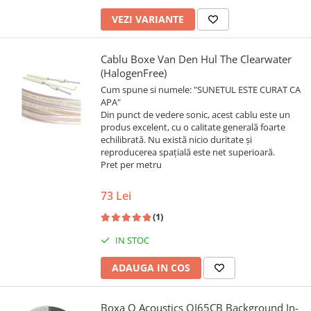
VEZI VARIANTE
Cablu Boxe Van Den Hul The Clearwater
(HalogenFree)
Cum spune si numele: "SUNETUL ESTE CURAT CA
APA"
Din punct de vedere sonic, acest cablu este un
produs excelent, cu o calitate generală foarte
echilibrată. Nu există nicio duritate și
reproducerea spațială este net superioară.
Pret per metru
73 Lei
(1)
IN STOC
ADAUGA IN COS
Boxa Q Acoustics QI65CB Background In-