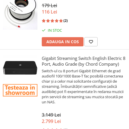
179 Lei
116 Lei
(2)
IN STOC
ADAUGA IN COS
Gigabit Streaming Switch English Electric 8
Port, Audio Grade (by Chord Company)
Switch-ul cu 8 porturi Gigabit Ethernet de grad
audiofil 100/1000 Base-T fac posibilă conectarea
chiar și a celor mai solicitante configurații de
streaming. Îmbunătățiri semnificative (adică
audibile) pot fi experimentate în redarea muzicii
prin servicii de streaming sau muzica stocată pe
un NAS.
3.149 Lei
2.799 Lei