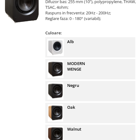
Difuzor bas: 255 mm (10”), polypropylene, THAW,
TSAC, 4ohm;
Raspuns in frecventa: 20Hz - 200Hz;
Reglare faza: 0 - 180° (variabil);
Culoare:
Alb
MODERN
WENGE
Negru
Oak
Walnut