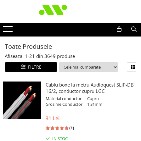
Toate Produsele
Afiseaza:
1-
21
din
3649
produse
FILTRE
Cablu boxe la metru Audioquest SLiP-DB
16/2, conductor cupru LGC
Material conductor
Cupru
Grosime Conductor
1.31mm
31 Lei
(1)
IN STOC