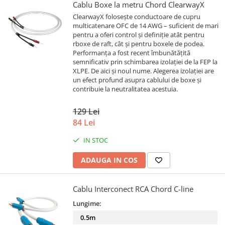
Cablu Boxe la metru Chord ClearwayX
ClearwayX folosește conductoare de cupru
multicatenare OFC de 14 AWG – suficient de mari
pentru a oferi control și definiție atât pentru
rboxe de raft, cât și pentru boxele de podea.
Performanța a fost recent îmbunătățită
semnificativ prin schimbarea izolației de la FEP la
XLPE. De aici și noul nume. Alegerea izolației are
un efect profund asupra cablului de boxe și
contribuie la neutralitatea acestuia.
129 Lei
84 Lei
IN STOC
ADAUGA IN COS
Cablu Interconect RCA Chord C-line
Lungime:
0.5m