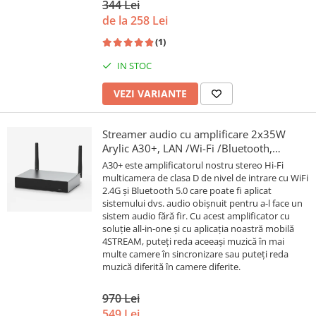
344 Lei
de la 258 Lei
(1)
IN STOC
VEZI VARIANTE
Streamer audio cu amplificare 2x35W
Arylic A30+, LAN /Wi-Fi /Bluetooth,
24bit/192kHz, Multiroom
A30+ este amplificatorul nostru stereo Hi-Fi
multicamera de clasa D de nivel de intrare cu WiFi
2.4G și Bluetooth 5.0 care poate fi aplicat
sistemului dvs. audio obișnuit pentru a-l face un
sistem audio fără fir. Cu acest amplificator cu
soluție all-in-one și cu aplicația noastră mobilă
4STREAM, puteți reda aceeași muzică în mai
multe camere în sincronizare sau puteți reda
muzică diferită în camere diferite.
970 Lei
549 Lei