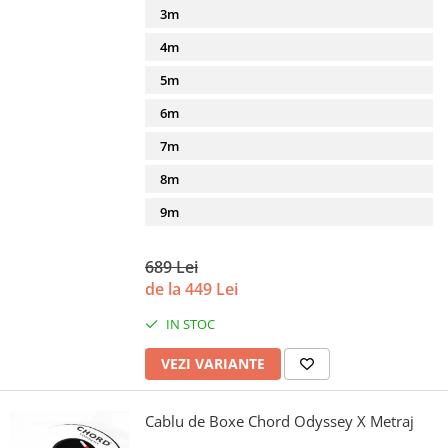
3m
4m
5m
6m
7m
8m
9m
689 Lei
de la 449 Lei
IN STOC
VEZI VARIANTE
Cablu de Boxe Chord Odyssey X Metraj