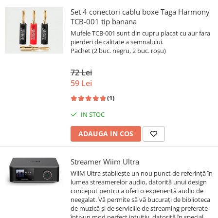
Set 4 conectori cablu boxe Taga Harmony
TCB-001 tip banana
Mufele TCB-001 sunt din cupru placat cu aur fara
pierderi de calitate a semnalului.
Pachet (2 buc. negru, 2 buc. roșu)
72 Lei
59 Lei
(1)
IN STOC
ADAUGA IN COS
Streamer Wiim Ultra
WiiM Ultra stabilește un nou punct de referință în
lumea streamerelor audio, datorită unui design
conceput pentru a oferi o experiență audio de
neegalat. Vă permite să vă bucurați de biblioteca
de muzică și de serviciile de streaming preferate
într-un mod perfect intuitiv, datorită în special