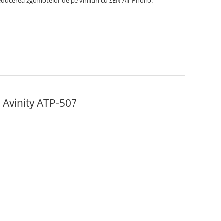
educerea zgomotelor de pe viniluri cu ZEN Air Phono.
 Avinity ATP-507