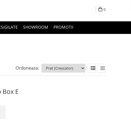
0
ESIGILATE
SHOWROOM
PROMOTII
Ordoneaza:
o Box E