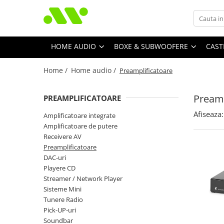
HOME AUDIO
BOXE & SUBWOOFERE
CAST
Home /
Home audio /
Preamplificatoare
Preamp
PREAMPLIFICATOARE
Afiseaza:
Amplificatoare integrate
Amplificatoare de putere
Receivere AV
Preamplificatoare
DAC-uri
Playere CD
Streamer / Network Player
Sisteme Mini
Tunere Radio
Pick-UP-uri
Soundbar