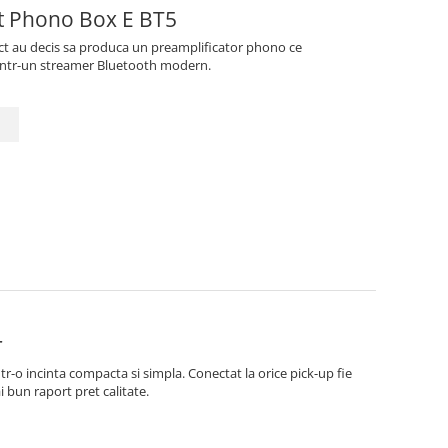
tor pick-up ProJect Phono Box E BT5
ect au decis sa produca un preamplificator phono ce
intr-un streamer Bluetooth modern.
r
r-o incinta compacta si simpla. Conectat la orice pick-up fie
 bun raport pret calitate.