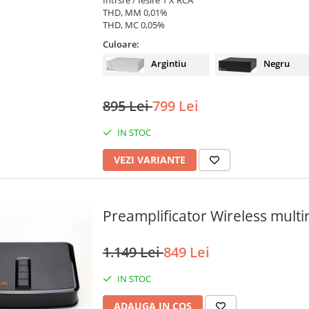
THD, MM 0,01%
THD, MC 0,05%
Culoare:
Negru
Argintiu
895 Lei
799 Lei
IN STOC
VEZI VARIANTE
Preamplificator Wireless mult
1.149 Lei
849 Lei
IN STOC
ADAUGA IN COS