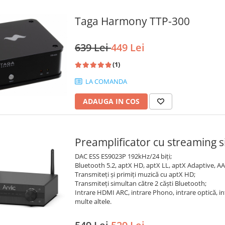
Taga Harmony TTP-300
639 Lei
449 Lei
(1)
LA COMANDA
ADAUGA IN COS
Preamplificator cu streaming 
DAC ESS ES9023P 192kHz/24 biți;
Bluetooth 5.2, aptX HD, aptX LL, aptX Adaptive, AA
Transmiteți și primiți muzică cu aptX HD;
Transmiteți simultan către 2 căști Bluetooth;
Intrare HDMI ARC, intrare Phono, intrare optică, intra
multe altele.