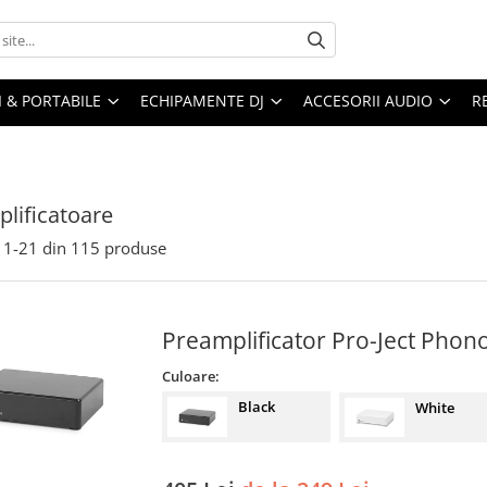
I & PORTABILE
ECHIPAMENTE DJ
ACCESORII AUDIO
R
lificatoare
1-
21
din
115
produse
Preamplificator Pro-Ject Phon
Culoare:
Black
White