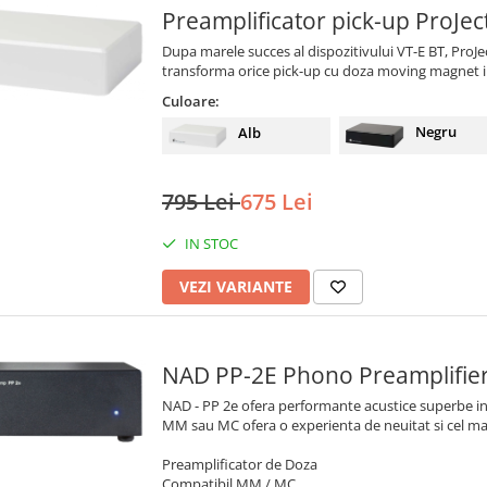
Preamplifica
Dupa marele succes al dispozitivului VT-E BT, ProJ
transforma orice pick-up cu doza moving magnet 
Culoare:
Negru
Alb
795 Lei
675 Lei
IN STOC
VEZI VARIANTE
NAD PP-2E Phono Preamplifie
NAD - PP 2e ofera performante acustice superbe int
MM sau MC ofera o experienta de neuitat si cel mai
Preamplificator de Doza
Compatibil MM / MC