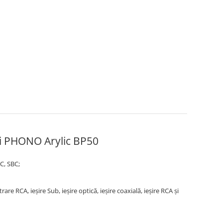
si PHONO Arylic BP50
C, SBC;
re RCA, ieșire Sub, ieșire optică, ieșire coaxială, ieșire RCA și