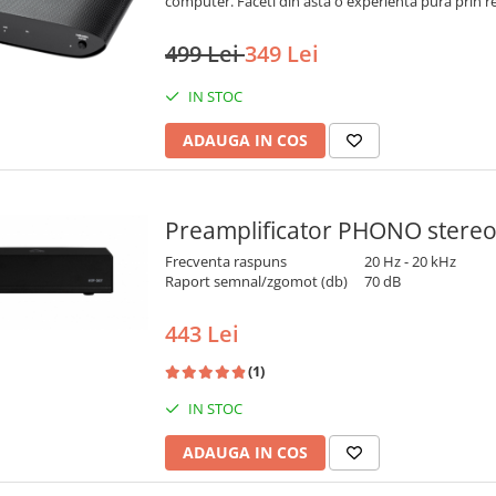
computer. Faceti din asta o experienta pura prin r
499 Lei
349 Lei
IN STOC
ADAUGA IN COS
Preamplificator PHONO stereo
Frecventa raspuns
20 Hz - 20 kHz
Raport semnal/zgomot (db)
70 dB
443 Lei
(1)
IN STOC
ADAUGA IN COS