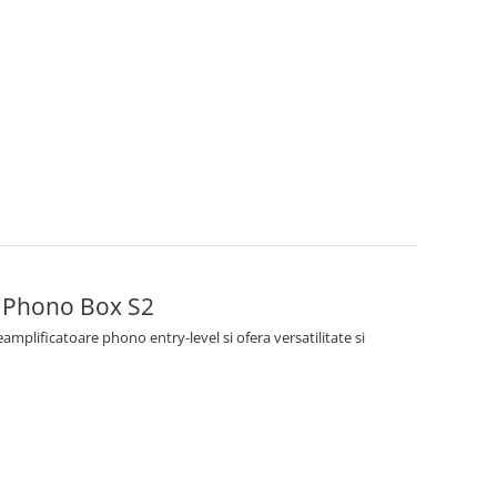
r Phono ProJect Phono Box S2
mplificatoare phono entry-level si ofera versatilitate si