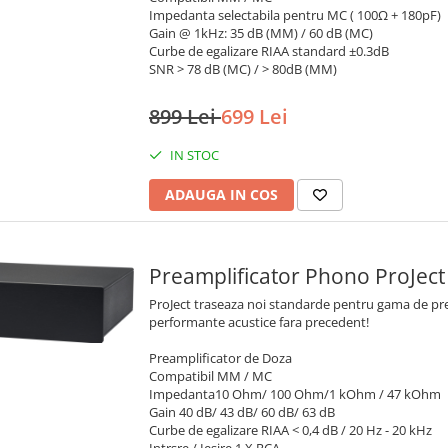
Impedanta selectabila pentru MC ( 100Ω + 180pF)
Gain @ 1kHz: 35 dB (MM) / 60 dB (MC)
Curbe de egalizare RIAA standard ±0.3dB
SNR > 78 dB (MC) / > 80dB (MM)
899 Lei
699 Lei
IN STOC
ADAUGA IN COS
Preamplificato
ProJect traseaza noi standarde pentru gama de prea
performante acustice fara precedent!
Preamplificator de Doza
Compatibil MM / MC
Impedanta10 Ohm/ 100 Ohm/1 kOhm / 47 kOhm
Gain 40 dB/ 43 dB/ 60 dB/ 63 dB
Curbe de egalizare RIAA < 0,4 dB / 20 Hz - 20 kHz
Intrsre / Iesire 1 X RCA