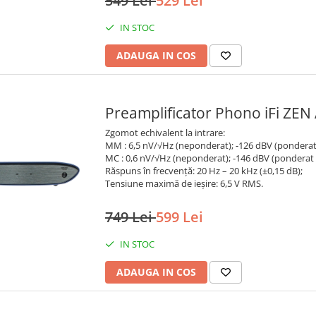
549 Lei
529 Lei
IN STOC
ADAUGA IN COS
Preamplificator Phono iFi ZEN
Zgomot echivalent la intrare:
MM : 6,5 nV/√Hz (neponderat); -126 dBV (ponderat
MC : 0,6 nV/√Hz (neponderat); -146 dBV (ponderat 
Răspuns în frecvență: 20 Hz – 20 kHz (±0,15 dB);
Tensiune maximă de ieșire: 6,5 V RMS.
749 Lei
599 Lei
IN STOC
ADAUGA IN COS