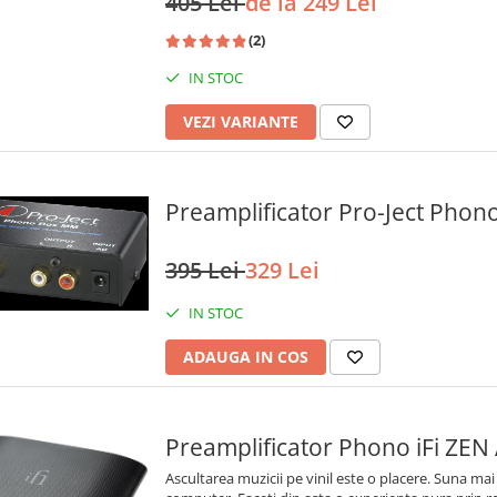
405 Lei
de la 249 Lei
(2)
IN STOC
VEZI VARIANTE
Preamplificator Pro-Ject Pho
395 Lei
329 Lei
IN STOC
ADAUGA IN COS
Preamplificator Phono iFi ZEN
Ascultarea muzicii pe vinil este o placere. Suna mai