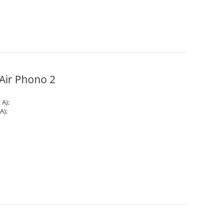
 Air Phono 2
 A);
A);