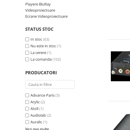
Playere BluRay
Videoproiectoare
Ecrane Videoproiectoare
STATUS STOC
In stoc
(63)
Nu este in stoc
(1)
La cerere
(1)
La comanda
(102)
PRODUCATORI
Advance Paris
(5)
Arylic
(2)
Atoll
(1)
Audiolab
(2)
Auralic
(1)
Vezi mai multe