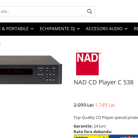
I & PORTABILE
ECHIPAMENTE DJ
ACCESORII AUDIO
R
8
NAD CD Player C 538
2.099 Lei
1.749 Lei
Top Quality CD Player special proie
Garantie:
24 luni
Rate fara dobanda: