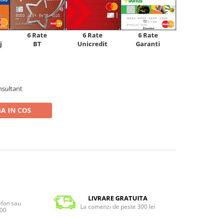
6 Rate
6 Rate
6 Rate
Unicredit
j
BT
Garanti
nsultant
A IN COS
LIVRARE GRATUITA
lefon sau
La comenzi de peste 300 lei
:00