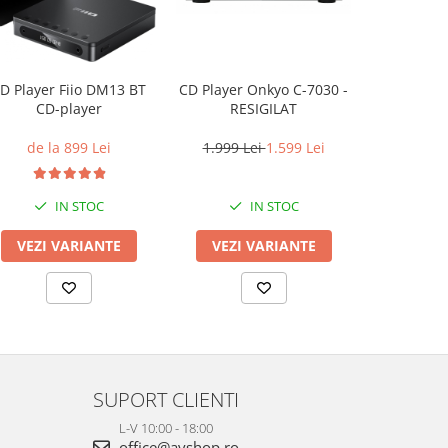
CD Player Onkyo C-7030 -
D Player Fiio DM13 BT
CD Player
RESIGILAT
CD-player
1.999 Lei
1.599 Lei
de la 899 Lei
39.
IN STOC
IN STOC
LA
VEZI VARIANTE
VEZI VARIANTE
VEZI 
SUPORT CLIENTI
L-V 10:00 - 18:00
office@avshop.ro