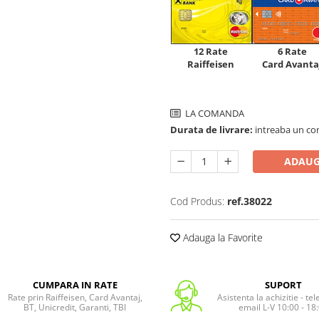
12 Rate
6 Rate
Raiffeisen
Card Avanta
LA COMANDA
Durata de livrare:
intreaba un co
ADAUG
Cod Produs:
ref.38022
Adauga la Favorite
CUMPARA IN RATE
SUPORT
Rate prin Raiffeisen, Card Avantaj,
Asistenta la achizitie - te
BT, Unicredit, Garanti, TBI
email L-V 10:00 - 18