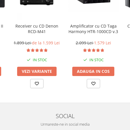
Amplificator cu CD Taga
II
Receiver cu CD Denon
C
Harmony HTR-1000CD v.3
RCD-M41
2.099 Lei
1.579 Lei
1.899 Lei
de la 1.599 Lei
IN STOC
IN STOC
ADAUGA IN COS
VEZI VARIANTE
SOCIAL
Urmareste-ne in social media