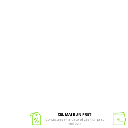
CEL MAI BUN PRET
Contacteaza-ne daca ai gasit un pret
mai bun!