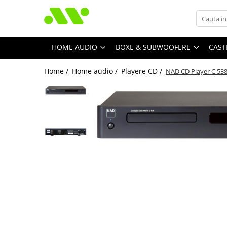
HOME AUDIO
BOXE & SUBWOOFERE
CAST
Home /
Home audio /
Playere CD /
NAD CD Player C 53