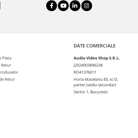
DATE COMERCIALE
 Plata
Audio Video Shop S.R.L.
e Retur
J2024003846238
Produselor
RO41376011
de Retur
Horia Macelariu 83, sc D,
parter (sediu secundar)
Sector 1, Bucuresti