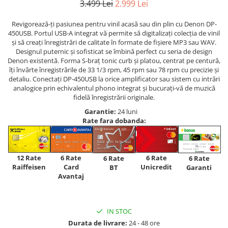
3.499 Lei
2.999 Lei
Revigorează-ți pasiunea pentru vinil acasă sau din plin cu Denon DP-
450USB. Portul USB-A integrat vă permite să digitalizați colecția de vinil
și să creați înregistrări de calitate în formate de fișiere MP3 sau WAV.
Designul puternic și sofisticat se îmbină perfect cu seria de design
Denon existentă. Forma S-braț tonic curb și platou, centrat pe centură,
îți învârte înregistrările de 33 1/3 rpm, 45 rpm sau 78 rpm cu precizie și
detaliu. Conectați DP-450USB la orice amplificator sau sistem cu intrări
analogice prin echivalentul phono integrat și bucurați-vă de muzică
fidelă înregistrării originale.
Garantie:
24 luni
Rate fara dobanda:
12 Rate
6 Rate
6 Rate
6 Rate
6 Rate
Raiffeisen
Card
Unicredit
BT
Garanti
Avantaj
IN STOC
Durata de livrare:
24 - 48 ore