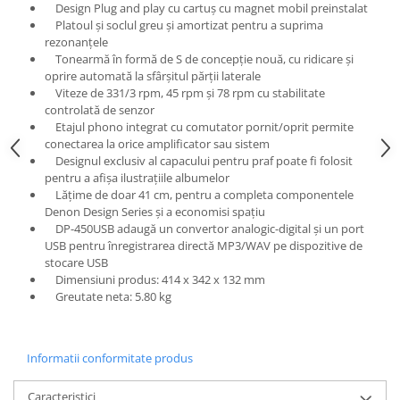
Design Plug and play cu cartuș cu magnet mobil preinstalat
Platoul și soclul greu și amortizat pentru a suprima
rezonanțele
Tonearmă în formă de S de concepție nouă, cu ridicare și
oprire automată la sfârșitul părții laterale
Viteze de 331/3 rpm, 45 rpm și 78 rpm cu stabilitate
controlată de senzor
Etajul phono integrat cu comutator pornit/oprit permite
conectarea la orice amplificator sau sistem
Designul exclusiv al capacului pentru praf poate fi folosit
pentru a afișa ilustrațiile albumelor
Lățime de doar 41 cm, pentru a completa componentele
Denon Design Series și a economisi spațiu
DP-450USB adaugă un convertor analogic-digital și un port
USB pentru înregistrarea directă MP3/WAV pe dispozitive de
stocare USB
Dimensiuni produs: 414 x 342 x 132 mm
Greutate neta: 5.80 kg
Informatii conformitate produs
Caracteristici