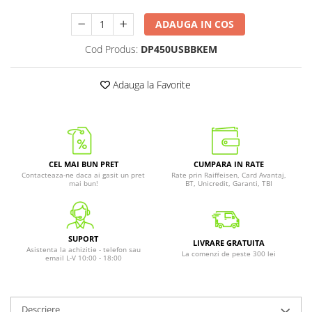
ADAUGA IN COS
Cod Produs:
DP450USBBKEM
Adauga la Favorite
CEL MAI BUN PRET
CUMPARA IN RATE
Contacteaza-ne daca ai gasit un pret
Rate prin Raiffeisen, Card Avantaj,
mai bun!
BT, Unicredit, Garanti, TBI
SUPORT
LIVRARE GRATUITA
Asistenta la achizitie - telefon sau
La comenzi de peste 300 lei
email L-V 10:00 - 18:00
Descriere