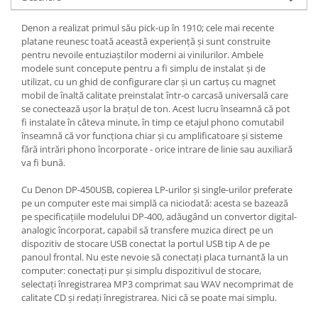
Denon a realizat primul său pick-up în 1910; cele mai recente
platane reunesc toată această experiență și sunt construite
pentru nevoile entuziaștilor moderni ai vinilurilor. Ambele
modele sunt concepute pentru a fi simplu de instalat și de
utilizat, cu un ghid de configurare clar și un cartuș cu magnet
mobil de înaltă calitate preinstalat într-o carcasă universală care
se conectează ușor la brațul de ton. Acest lucru înseamnă că pot
fi instalate în câteva minute, în timp ce etajul phono comutabil
înseamnă că vor funcționa chiar și cu amplificatoare și sisteme
fără intrări phono încorporate - orice intrare de linie sau auxiliară
va fi bună.
Cu Denon DP-450USB, copierea LP-urilor și single-urilor preferate
pe un computer este mai simplă ca niciodată: acesta se bazează
pe specificațiile modelului DP-400, adăugând un convertor digital-
analogic încorporat, capabil să transfere muzica direct pe un
dispozitiv de stocare USB conectat la portul USB tip A de pe
panoul frontal. Nu este nevoie să conectați placa turnantă la un
computer: conectați pur și simplu dispozitivul de stocare,
selectați înregistrarea MP3 comprimat sau WAV necomprimat de
calitate CD și redați înregistrarea. Nici că se poate mai simplu.