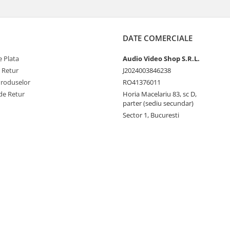
DATE COMERCIALE
 Plata
Audio Video Shop S.R.L.
e Retur
J2024003846238
Produselor
RO41376011
de Retur
Horia Macelariu 83, sc D,
parter (sediu secundar)
Sector 1, Bucuresti