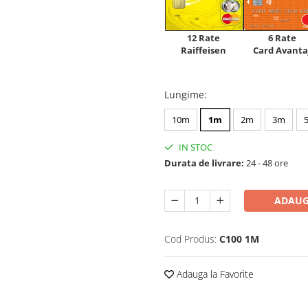
12 Rate
6 Rate
Raiffeisen
Card Avanta
Lungime
:
10m
1m
2m
3m
IN STOC
Durata de livrare:
24 - 48 ore
ADAUG
Cod Produs:
C100 1M
Adauga la Favorite