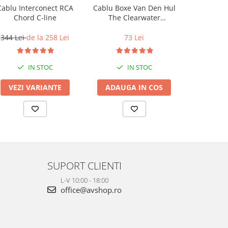
Cablu Interconect RCA
Cablu Boxe Van Den Hul
Cablu Co
Chord C-line
The Clearwater
Chord
(HalogenFree)
344 Lei
de la 258 Lei
73 Lei
344 Lei
IN STOC
IN STOC
VEZI VARIANTE
ADAUGA IN COS
VEZI 
SUPORT CLIENTI
L-V 10:00 - 18:00
office@avshop.ro