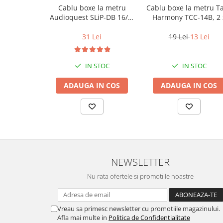
Cablu boxe la metru
Cablu boxe la metru T
Audioquest SLiP-DB 16/2,
Harmony TCC-14B, 2 
conductor cupru LGC
2mm
31 Lei
19 Lei
13 Lei
IN STOC
IN STOC
ADAUGA IN COS
ADAUGA IN COS
NEWSLETTER
Nu rata ofertele si promotiile noastre
Vreau sa primesc newsletter cu promotiile magazinului.
Afla mai multe in
Politica de Confidentialitate