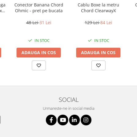
aga
Conector Banana Chord
Cablu Boxe la metru
x
Ohmic - pret pe bucata
Chord ClearwayX
48 Lei
31 Lei
129 Lei
84 Lei
IN STOC
IN STOC
ADAUGA IN COS
ADAUGA IN COS
SOCIAL
Urmareste-ne in social media