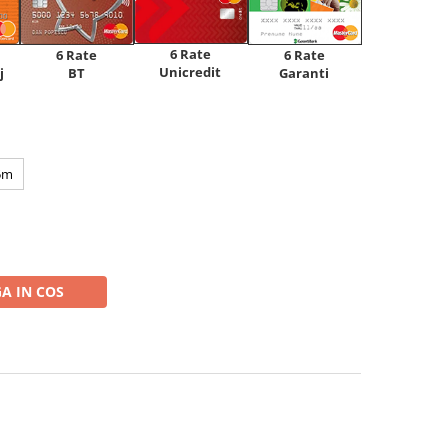
6 Rate
6 Rate
6 Rate
Unicredit
j
BT
Garanti
5m
A IN COS