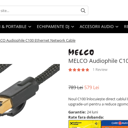
I & PORTABILE
ECHIPAMENTE DJ
ACCESORII AUDIO
R
CO Audiophile C100 Ethernet Network Cable
MELCO Audiophile C10
1 Review
789 Lei
579 Lei
Noul C100 înlocuiește direct cablul 
upgrade-uri pentru a reduce zgomotu
Garantie:
24 luni
Rate fara dobanda: