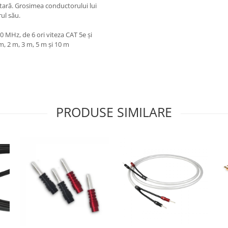
tară. Grosimea conductorului lui
ul său.
0 MHz, de 6 ori viteza CAT 5e și
m, 2 m, 3 m, 5 m și 10 m
PRODUSE SIMILARE