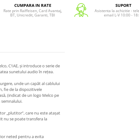
CUMPARA IN RATE
SUPORT
Rate prin Raiffeisen, Card Avantaj,
Asistenta la achizitie - te
BT, Unicredit, Garanti, TBI
email L-V 10:00 - 18
lco, C1AE, și introduce o serie de
atea sunetului audio în rețea.
urgere, unde un capăt al cablului
 fie de la dispozitivele
asă, (indicat de un logo Melco pe
a semnalului.
or „plutitor”, care nu este atașat
t nu se poate transfera la
rior neted pentru a evita