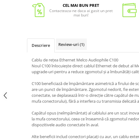
CEL MAI BUN PRET
Contacteaza-ne daca ai gasit un pret
mai bun!
Review-uri
(1)
Descriere
Cablu de rețea Ethernet Melco Audiophile C100
Noul C100 înlocuiește direct cablul Ethernet de debut al Me
upgrade-uri pentru a reduce zgomotul și a îmbunătăți calit
C100 beneficiază de împământare asimetrică a firului de sc
are un punct de împământare. Zgomotul nedorit, fie extern,
conectate, se deplasează într-o direcție către capătul de m
mufa conectorului), fără a interfera cu transmisia delicată 
Capătul opus (neîmpământat) al cablului are un scut inovat
la mufa conectorului, ceea ce înseamnă că zgomotul nedori
dispozitivele audio conectate în aval.
Alte beneficii includ conectori placați cu aur, un cablu exte