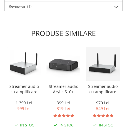
Review-uri
(1)
PRODUSE SIMILARE
Streamer audio
Streamer audio
Streamer audio
cu amplificare
Arylic S10+
cu amplificare
2x50W Arylic
2x35W Arylic
A50+, LAN /Wi-Fi
A30+, LAN /Wi-Fi
1.399 Lei
399 Lei
970 Lei
/Bluetooth,
/Bluetooth,
999 Lei
319 Lei
549 Lei
24bit/192kHz,
24bit/192kHz,
Multiroom
Multiroom
IN STOC
IN STOC
IN STOC