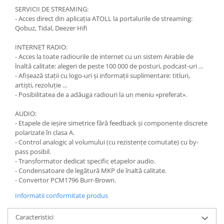
SERVICII DE STREAMING:
- Acces direct din aplicația ATOLL la portalurile de streaming:
Qobuz, Tidal, Deezer Hifi
INTERNET RADIO:
- Acces la toate radiourile de internet cu un sistem Airable de
înaltă calitate: alegeri de peste 100 000 de posturi, podcast-uri ...
- Afișează stații cu logo-uri și informații suplimentare: titluri,
artiști, rezoluție ...
- Posibilitatea de a adăuga radiouri la un meniu «preferat».
AUDIO:
- Etapele de ieșire simetrice fără feedback și componente discrete
polarizate în clasa A.
- Control analogic al volumului (cu rezistențe comutate) cu by-
pass posibil.
- Transformator dedicat specific etapelor audio.
- Condensatoare de legătură MKP de înaltă calitate.
- Convertor PCM1796 Burr-Brown.
Informatii conformitate produs
Caracteristici