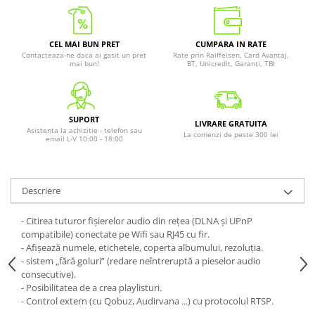
CEL MAI BUN PRET
CUMPARA IN RATE
Contacteaza-ne daca ai gasit un pret
Rate prin Raiffeisen, Card Avantaj,
mai bun!
BT, Unicredit, Garanti, TBI
SUPORT
LIVRARE GRATUITA
Asistenta la achizitie - telefon sau
La comenzi de peste 300 lei
email L-V 10:00 - 18:00
Descriere
- Citirea tuturor fișierelor audio din rețea (DLNA și UPnP
compatibile) conectate pe Wifi sau RJ45 cu fir.
- Afișează numele, etichetele, coperta albumului, rezoluția.
- sistem „fără goluri” (redare neîntreruptă a pieselor audio
consecutive).
- Posibilitatea de a crea playlisturi.
- Control extern (cu Qobuz, Audirvana ...) cu protocolul RTSP.