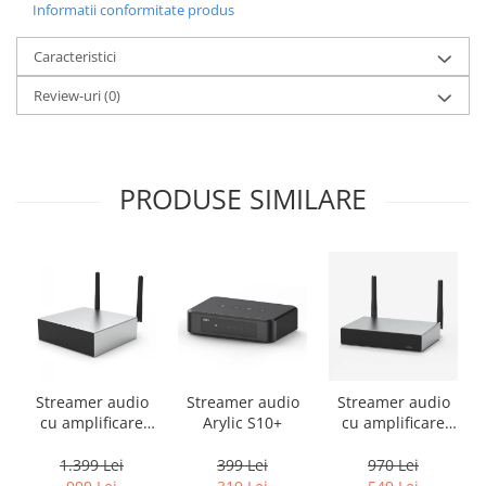
Informatii conformitate produs
Caracteristici
Review-uri
(0)
PRODUSE SIMILARE
Streamer audio
Streamer audio
Streamer audio
cu amplificare
Arylic S10+
cu amplificare
2x50W Arylic
2x35W Arylic
A50+, LAN /Wi-Fi
A30+, LAN /Wi-Fi
1.399 Lei
399 Lei
970 Lei
/Bluetooth,
/Bluetooth,