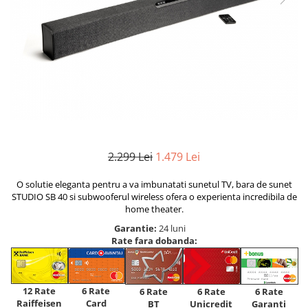
2.299 Lei
1.479 Lei
O solutie eleganta pentru a va imbunatati sunetul TV, bara de sunet
STUDIO SB 40 si subwooferul wireless ofera o experienta incredibila de
home theater.
Garantie:
24 luni
Rate fara dobanda:
12 Rate
6 Rate
6 Rate
6 Rate
6 Rate
Raiffeisen
Card
Unicredit
BT
Garanti