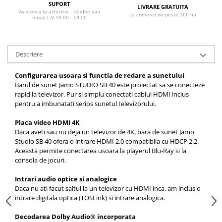
SUPORT
LIVRARE GRATUITA
Asistenta la achizitie - telefon sau
La comenzi de peste 300 lei
email L-V 10:00 - 18:00
Descriere
Configurarea usoara si functia de redare a sunetului
Barul de sunet Jamo STUDIO SB 40 este proiectat sa se conecteze
rapid la televizor. Pur si simplu conectati cablul HDMI inclus
pentru a imbunatati serios sunetul televizorului.
Placa video HDMI 4K
Daca aveti sau nu deja un televizor de 4K, bara de sunet Jamo
Studio SB 40 ofera o intrare HDMI 2.0 compatibila cu HDCP 2.2.
Aceasta permite conectarea usoara la playerul Blu-Ray si la
consola de jocuri.
Intrari audio optice si analogice
Daca nu ati facut saltul la un televizor cu HDMI inca, am inclus o
intrare digitala optica (TOSLink) si intrare analogica.
Decodarea Dolby Audio® incorporata