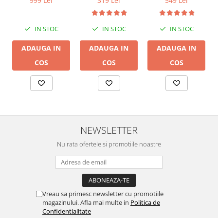
999 Lei
319 Lei
549 Lei
24bit/192kHz,
24bit/192kHz,
Multiroom
Multiroom
IN STOC
IN STOC
IN STOC
ADAUGA IN
ADAUGA IN
ADAUGA IN
COS
COS
COS
NEWSLETTER
Nu rata ofertele si promotiile noastre
Vreau sa primesc newsletter cu promotiile
magazinului. Afla mai multe in
Politica de
Confidentialitate