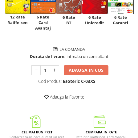
12 Rate
6 Rate
6 Rate
6 Rate
6 Rate
Raiffeisen
Card
Unicredit
BT
Garanti
Avantaj
LA COMANDA
Durata de livrare:
intreaba un consultant
ADAUGA IN COS
Cod Produs:
Esoteric C-03XS
Adauga la Favorite
CEL MAI BUN PRET
CUMPARA IN RATE
Contacteaza-ne daca ai gasit un pret
Rate prin Raiffeisen, Card Avantaj,