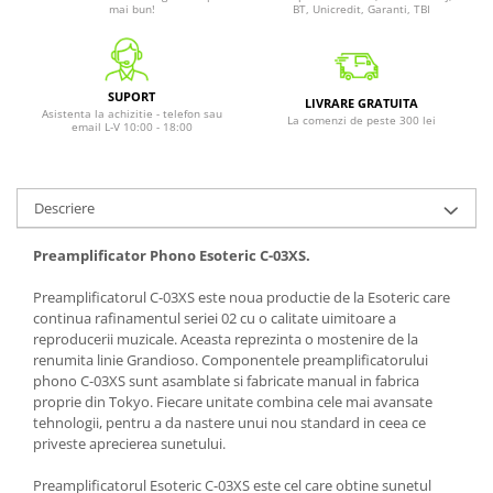
mai bun!
BT, Unicredit, Garanti, TBI
SUPORT
LIVRARE GRATUITA
Asistenta la achizitie - telefon sau
La comenzi de peste 300 lei
email L-V 10:00 - 18:00
Descriere
Preamplificator Phono Esoteric C-03XS.
Preamplificatorul C-03XS este noua productie de la Esoteric care
continua rafinamentul seriei 02 cu o calitate uimitoare a
reproducerii muzicale. Aceasta reprezinta o mostenire de la
renumita linie Grandioso. Componentele preamplificatorului
phono C-03XS sunt asamblate si fabricate manual in fabrica
proprie din Tokyo. Fiecare unitate combina cele mai avansate
tehnologii, pentru a da nastere unui nou standard in ceea ce
priveste aprecierea sunetului.
Preamplificatorul Esoteric C-03XS este cel care obtine sunetul