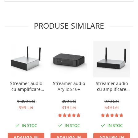
PRODUSE SIMILARE
Streamer audio
Streamer audio
Streamer audio
cu amplificare
Arylic S10+
cu amplificare
2x50W Arylic
2x35W Arylic
A50+, LAN /Wi-Fi
A30+, LAN /Wi-Fi
1.399 Lei
399 Lei
970 Lei
/Bluetooth,
/Bluetooth,
999 Lei
319 Lei
549 Lei
24bit/192kHz,
24bit/192kHz,
Multiroom
Multiroom
IN STOC
IN STOC
IN STOC
ADAUGA IN
ADAUGA IN
ADAUGA IN