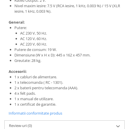
Rated Output: 2 V.
Nivel maxim iesire: 7.5 V (RCA iesire, 1 kHz, 0.003 %) / 15 V (XLR
iesire, 1 kHz, 0.003 %).
General:
Putere:
AC 230 V, 50 Hz.
AC 120 V, 60 Hz.
AC 220 V, 60 Hz.
Putere de consum: 19 W.
Dimensiune (W x H x D): 445 x 162 x 457 mm.
Greutate: 28 kg.
Accesorii:
1 x cabluri de alimentare.
1 x telecomanda ( RC - 1301).
2 x baterii pentru telecomanda (AAA).
4 x felt pads.
1 x manual de utilizare.
1 x certificat de garantie.
Informatii conformitate produs
Review-uri
(0)