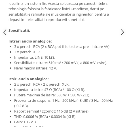
ideal intr-un sistem fin. Acesta se bazeaza pe cunostintele si
tehnologia folosita la fabricarea liniei Grandioso, dar si pe
sensibilitatile rafinate ale muzicienilor si inginerilor, pentru a
depasi limitele calitatii reproducerii sunetului.
Specificatii:
Intrari audio analogice:
3 x perechi RCA (2 x RCA pot fi folosite ca pre - intrare AV).
2 x perechi XLR.
Impedanta: LINE: 10 kΩ.
Sensibilitate intrare: 510 mV / 200 mV ( la 800 mV iesire).
Nivel maxim intrare: 12 V.
Iesiri audio analogice:
2 x perechi RCA / 2 x perechi XLR.
Impedanta iesire: 47 Ω (RCA) / 100 Ω (XLR).
Putere maxima de iesire: 580 W + 580 W (2 Ω).
Frecventa de raspuns: 1 Hz - 200 kHz (- 3 dB) / 3 Hz - 50 kHz
(-0.2 dB).
Raport semnal / zgomot: 116 dB (2 V intrare).
THD: 0.0006 % (RCA) / 0.0004 % (XLR).
Gain: + 12 dB.