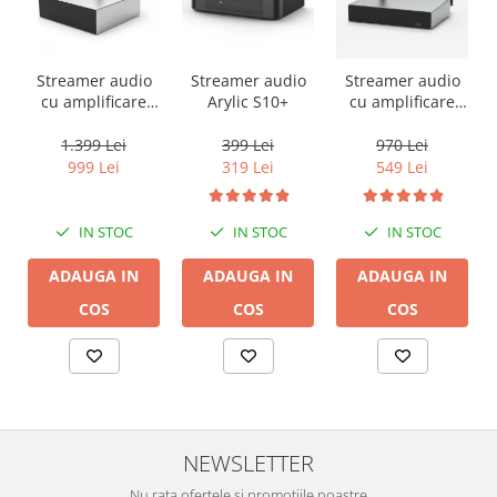
Streamer audio
Streamer audio
Streamer audio
cu amplificare
Arylic S10+
cu amplificare
2x50W Arylic
2x35W Arylic
A50+, LAN /Wi-Fi
A30+, LAN /Wi-Fi
1.399 Lei
399 Lei
970 Lei
/Bluetooth,
/Bluetooth,
999 Lei
319 Lei
549 Lei
24bit/192kHz,
24bit/192kHz,
Multiroom
Multiroom
IN STOC
IN STOC
IN STOC
ADAUGA IN
ADAUGA IN
ADAUGA IN
COS
COS
COS
NEWSLETTER
Nu rata ofertele si promotiile noastre