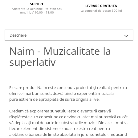
SUPORT
LIVRARE GRATUITA
Asistenta la achizitie - telefon sau
La comenzi de peste 300 lei
email L-V 10:00 - 18:00
Descriere
Naim - Muzicalitate la
superlativ
Fiecare produs Naim este conceput, proiectat și realizat pentru a
oferi cel mai bun sunet, dezvăluind o experiență muzicala
pură extrem de aproapiata de sursa originală live.
Credem că explorarea sunetului este o aventură care vă
răsplătește cu o conexiune ce devine cu atat mai puternică cu cât
vă deplasați mai departe in substraturile muzicii. Din acest motiv,
fiecare element din sistemele noastre este creat pentru
a obtine o bariera de liniste absoluta în jurul sunetului, reducând