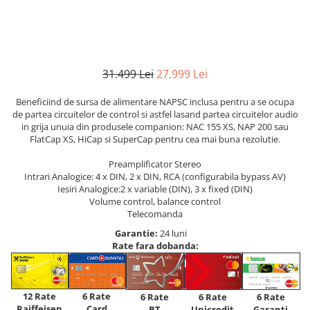
31.499 Lei
27.999 Lei
Beneficiind de sursa de alimentare NAPSC inclusa pentru a se ocupa
de partea circuitelor de control si astfel lasand partea circuitelor audio
in grija unuia din produsele companion: NAC 155 XS, NAP 200 sau
FlatCap XS, HiCap si SuperCap pentru cea mai buna rezolutie.
Preamplificator Stereo
Intrari Analogice: 4 x DIN, 2 x DIN, RCA (configurabila bypass AV)
Iesiri Analogice:2 x variable (DIN), 3 x fixed (DIN)
Volume control, balance control
Telecomanda
Garantie:
24 luni
Rate fara dobanda:
12 Rate
6 Rate
6 Rate
6 Rate
6 Rate
Raiffeisen
Card
Unicredit
BT
Garanti