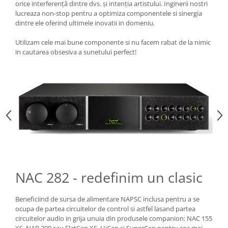
orice interferență dintre dvs. și intenția artistului. Inginerii nostri
lucreaza non-stop pentru a optimiza componentele si sinergia
dintre ele oferind ultimele inovatii in domeniu.
Utilizam cele mai bune componente si nu facem rabat de la nimic
in cautarea obsesiva a sunetului perfect!
NAC 282 - redefinim un clasic
Beneficiind de sursa de alimentare NAPSC inclusa pentru a se
ocupa de partea circuitelor de control si astfel lasand partea
circuitelor audio in grija unuia din produsele companion: NAC 155
XS, NAP 200 sau FlatCap XS, HiCap si SuperCap pentru cea mai