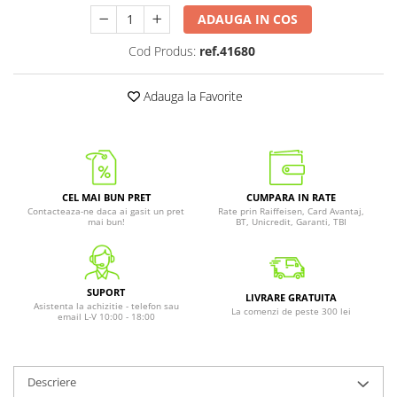
ADAUGA IN COS
Cod Produs:
ref.41680
Adauga la Favorite
CEL MAI BUN PRET
CUMPARA IN RATE
Contacteaza-ne daca ai gasit un pret
Rate prin Raiffeisen, Card Avantaj,
mai bun!
BT, Unicredit, Garanti, TBI
SUPORT
LIVRARE GRATUITA
Asistenta la achizitie - telefon sau
La comenzi de peste 300 lei
email L-V 10:00 - 18:00
Descriere