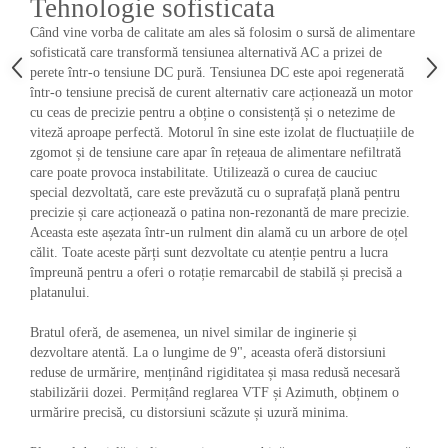
Tehnologie sofisticata
Când vine vorba de calitate am ales să folosim o sursă de alimentare
sofisticată care transformă tensiunea alternativă AC a prizei de
perete într-o tensiune DC pură. Tensiunea DC este apoi regenerată
într-o tensiune precisă de curent alternativ care acționează un motor
cu ceas de precizie pentru a obține o consistență și o netezime de
viteză aproape perfectă. Motorul în sine este izolat de fluctuațiile de
zgomot și de tensiune care apar în rețeaua de alimentare nefiltrată
care poate provoca instabilitate. Utilizează o curea de cauciuc
special dezvoltată, care este prevăzută cu o suprafață plană pentru
precizie și care acționează o patina non-rezonantă de mare precizie.
Aceasta este așezata într-un rulment din alamă cu un arbore de oțel
călit. Toate aceste părți sunt dezvoltate cu atenție pentru a lucra
împreună pentru a oferi o rotație remarcabil de stabilă și precisă a
platanului.
Bratul oferă, de asemenea, un nivel similar de inginerie și
dezvoltare atentă. La o lungime de 9", aceasta oferă distorsiuni
reduse de urmărire, menținând rigiditatea și masa redusă necesară
stabilizării dozei. Permițând reglarea VTF și Azimuth, obținem o
urmărire precisă, cu distorsiuni scăzute și uzură minima.