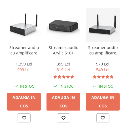
Streamer audio
Streamer audio
Streamer audio
cu amplificare
Arylic S10+
cu amplificare
2x50W Arylic
2x35W Arylic
A50+, LAN /Wi-Fi
A30+, LAN /Wi-Fi
1.399 Lei
399 Lei
970 Lei
/Bluetooth,
/Bluetooth,
999 Lei
319 Lei
549 Lei
24bit/192kHz,
24bit/192kHz,
Multiroom
Multiroom
IN STOC
IN STOC
IN STOC
ADAUGA IN
ADAUGA IN
ADAUGA IN
COS
COS
COS