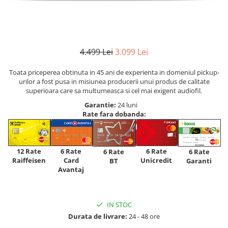
4.499 Lei
3.099 Lei
Toata priceperea obtinuta in 45 ani de experienta in domeniul pickup-
urilor a fost pusa in misiunea producerii unui produs de calitate
superioara care sa multumeasca si cel mai exigent audiofil.
Garantie:
24 luni
Rate fara dobanda:
12 Rate
6 Rate
6 Rate
6 Rate
6 Rate
Raiffeisen
Card
Unicredit
BT
Garanti
Avantaj
IN STOC
Durata de livrare:
24 - 48 ore