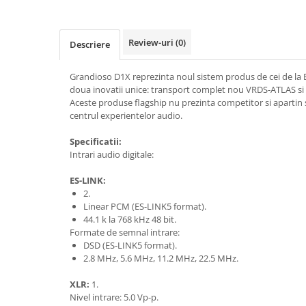
Review-uri
(0)
Descriere
Grandioso D1X reprezinta noul sistem produs de cei de la E
doua inovatii unice: transport complet nou VRDS-ATLAS si 
Aceste produse flagship nu prezinta competitor si apartin 
centrul experientelor audio.
Specificatii:
Intrari audio digitale:
ES-LINK:
2.
Linear PCM (ES-LINK5 format).
44.1 k la 768 kHz 48 bit.
Formate de semnal intrare:
DSD (ES-LINK5 format).
2.8 MHz, 5.6 MHz, 11.2 MHz, 22.5 MHz.
XLR:
1.
Nivel intrare: 5.0 Vp-p.