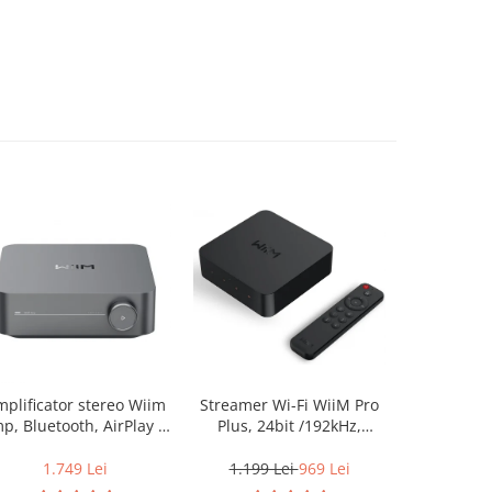
plificator stereo Wiim
Streamer Wi-Fi WiiM Pro
Streamer W
p, Bluetooth, AirPlay 2,
Plus, 24bit /192kHz,
24bit /192
Spotify, Tidal,
Bluetooth 5.2, AUX, SPDIF,
5.2, AUX, S
Chromecast, HDMI &
Spotify si Tidal Connect,
Tidal Conn
1.749 Lei
1.199 Lei
969 Lei
899 L
Voice Control
Airplay 2