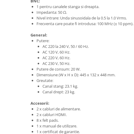
BNC:
1 pentru canalele stanga si dreapta.
Impedanta: 50 Ω.
Nivel intrare: Unda sinusoidala de la 0.5 la 1.0 Vrms.
Frecventa care poate fi introdusa: 100 MHz (± 10 ppm).
General:
Putere:
AC 220 la 240 V, 50 / 60 Hz.
AC 120 V, 60 Hz.
AC 220 V, 60 Hz.
AC 230 V, 50 Hz.
Putere de consum: 20 W.
Dimensiune (W x H x D): 445 x 132 x 448 mm.
Greutate:
Canal stang: 23.1 kg.
Canal drept: 23 kg.
Accesorii:
2 x cabluri de alimentare.
2 x cabluri HDMI.
8 x felt pads.
1 x manual de utilizare.
1 x certificat de garantie.