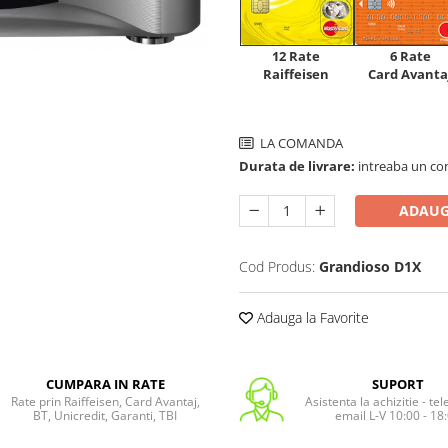
12 Rate
6 Rate
Raiffeisen
Card Avanta
LA COMANDA
Durata de livrare:
intreaba un co
ADAUG
Cod Produs:
Grandioso D1X
Adauga la Favorite
CUMPARA IN RATE
SUPORT
Rate prin Raiffeisen, Card Avantaj,
Asistenta la achizitie - te
BT, Unicredit, Garanti, TBI
email L-V 10:00 - 18