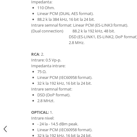
Impedanta:
110 Ohm.
Linear PCM (DUAL AES format).
88.2 k la 384 kHz, 16 bit la 24 bit.
Intrare semnal format: Linear PCM (ES-LINK3 format).
(Dual connection) 88.2 k la 192 kHz, 48 bit.
DSD (ES-LINK1, ES-LINK2, DoP format)
2.8 MHz.
RCA
: 2.
Intrare: 0.5 Vp-p.
Impedanta intrare:
75 Ω.
Linear PCM (IEC60958 format).
32 k la 192 kHz, 16 bit la 24 bit.
Intrare semnal format:
DSD (DoP format).
2.8 MHzt.
OPTICAL:
1.
Intrare nivel:
- 24 la - 14.5 dBm peak.
Linear PCM (IEC60958 format).
32 k la 192 kHz, 16 bit la 24 bit.