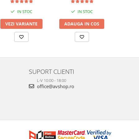
IN STOC
IN STOC
VEZI VARIANTE
ADAUGA IN COS
ADAUG
SUPORT CLIENTI
L-V 10:00 - 18:00
office@avshop.ro