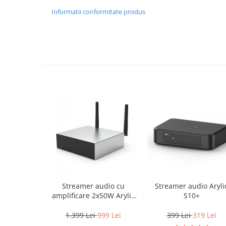
Informatii conformitate produs
Streamer audio cu
Streamer audio Aryli
amplificare 2x50W Arylic
S10+
A50+, LAN /Wi-Fi
/Bluetooth, 24bit/192kHz,
1.399 Lei
999 Lei
399 Lei
319 Lei
Multiroom