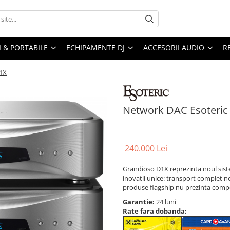
I & PORTABILE
ECHIPAMENTE DJ
ACCESORII AUDIO
R
1X
Network DAC Esoteric
240.000 Lei
Grandioso D1X reprezinta noul siste
inovatii unice: transport complet n
produse flagship nu prezinta compet
Garantie:
24 luni
Rate fara dobanda: