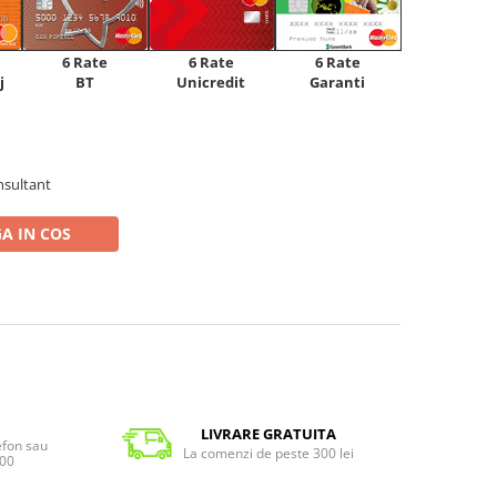
6 Rate
6 Rate
6 Rate
Unicredit
j
BT
Garanti
nsultant
A IN COS
LIVRARE GRATUITA
lefon sau
La comenzi de peste 300 lei
:00