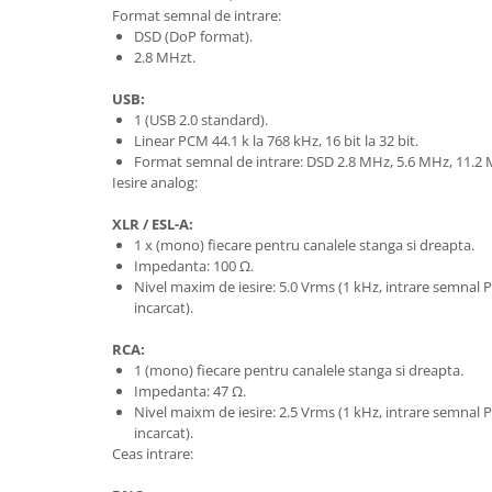
Format semnal de intrare:
DSD (DoP format).
2.8 MHzt.
USB:
1 (USB 2.0 standard).
Linear PCM 44.1 k la 768 kHz, 16 bit la 32 bit.
Format semnal de intrare: DSD 2.8 MHz, 5.6 MHz, 11.2 
Iesire analog:
XLR / ESL-A:
1 x (mono) fiecare pentru canalele stanga si dreapta.
Impedanta: 100 Ω.
Nivel maxim de iesire: 5.0 Vrms (1 kHz, intrare semnal
incarcat).
RCA:
1 (mono) fiecare pentru canalele stanga si dreapta.
Impedanta: 47 Ω.
Nivel maixm de iesire: 2.5 Vrms (1 kHz, intrare semnal
incarcat).
Ceas intrare: