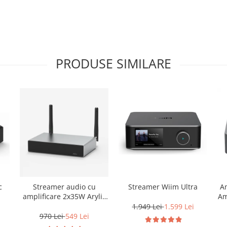
PRODUSE SIMILARE
c
Streamer audio cu
Streamer Wiim Ultra
Am
amplificare 2x35W Arylic
Am
A30+, LAN /Wi-Fi
1.949 Lei
1.599 Lei
/Bluetooth, 24bit/192kHz,
970 Lei
549 Lei
Multiroom